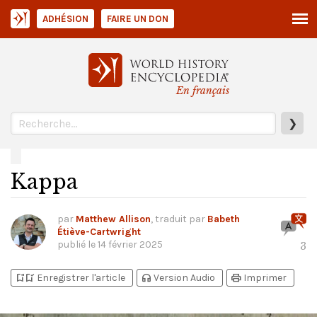
ADHÉSION
FAIRE UN DON
En français
❯
Kappa
par
Matthew Allison
, traduit par
Babeth
Étiève-Cartwright
publié le
14 février 2025
3
bookmark_add
bookmark_added
headphones
print
Enregistrer l'article
Version Audio
Imprimer