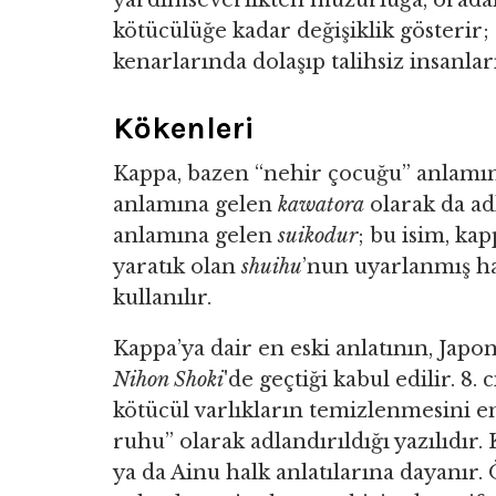
yardımseverlikten muzurluğa, orada
kötücülüğe kadar değişiklik gösterir;
kenarlarında dolaşıp talihsiz insanlar
Kökenleri
Kappa, bazen “nehir çocuğu” anlamı
anlamına gelen
kawatora
olarak da adl
anlamına gelen
suikodur
; bu isim, ka
yaratık olan
shuihu
’nun uyarlanmış h
kullanılır.
Kappa’ya dair en eski anlatının, Japon
Nihon Shoki
'de geçtiği kabul edilir. 8.
kötücül varlıkların temizlenmesini em
ruhu” olarak adlandırıldığı yazılıdır
ya da Ainu halk anlatılarına dayanır.