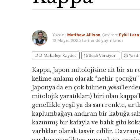
Yazan
:
Matthew Allison
, Çeviren:
Eylül Lara
12 Mayıs 2025
tarihinde yayınlandı
bookmark_add
bookmark_added
headphones
print
Makaleyi Kaydet
Sesli Versiyon
Yazdı
Kappa, Japon mitolojisine ait bir su 
kelime anlamı olarak “nehir çocuğu”
Japonya’da en çok bilinen
yōkai
’lerde
mitolojik yaratıkları) biri olan kappa’l
genellikle yeşil ya da sarı renkte, sırt
kaplumbağayı andıran bir kabuğa sahi
kazınmış bir kafayla ve balık gibi kok
varlıklar olarak tasvir edilir. Davranı