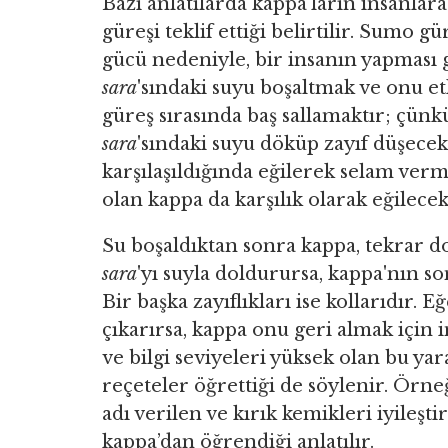
Bazı anlatılarda kappa’ların insanlara
güreşi teklif ettiği belirtilir. Sumo
gücü nedeniyle, bir insanın yapması 
sara
'sındaki suyu boşaltmak ve onu etk
güreş sırasında baş sallamaktır; çün
sara
'sındaki suyu döküp zayıf düşecekt
karşılaşıldığında eğilerek selam verme
olan kappa da karşılık olarak eğilecek
Su boşaldıktan sonra kappa, tekrar d
sara
'yı suyla doldurursa, kappa'nın s
Bir başka zayıflıkları ise kollarıdır
çıkarırsa, kappa onu geri almak için 
ve bilgi seviyeleri yüksek olan bu yar
reçeteler öğrettiği de söylenir. Örneğ
adı verilen ve kırık kemikleri iyileştir
kappa’dan öğrendiği anlatılır.