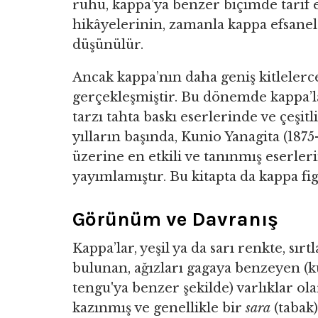
ruhu, kappa’ya benzer biçimde tarif e
hikâyelerinin, zamanla kappa efsanel
düşünülür.
Ancak kappa’nın daha geniş kitleler
gerçekleşmiştir. Bu dönemde kappa’la
tarzı tahta baskı eserlerinde ve çeşit
yılların başında, Kunio Yanagita (1875
üzerine en etkili ve tanınmış eserler
yayımlamıştır. Bu kitapta da kappa fi
Görünüm ve Davranış
Kappa’lar, yeşil ya da sarı renkte, s
bulunan, ağızları gagaya benzeyen (
tengu'ya benzer şekilde) varlıklar olar
kazınmış ve genellikle bir
sara
(tabak)