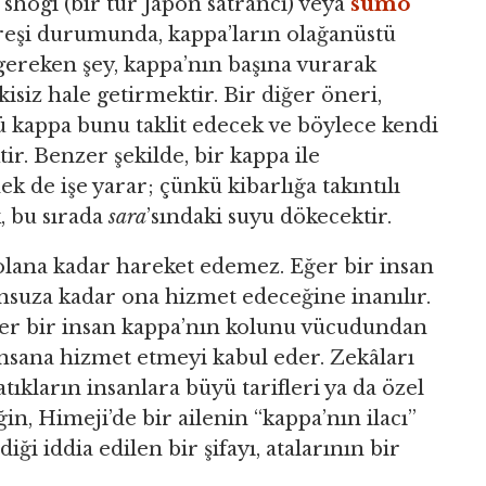
 shogi (bir tür Japon satrancı) veya
sumo
 güreşi durumunda, kappa’ların olağanüstü
gereken şey, kappa’nın başına vurarak
isiz hale getirmektir. Bir diğer öneri,
kü kappa bunu taklit edecek ve böylece kendi
ir. Benzer şekilde, bir kappa ile
k de işe yarar; çünkü kibarlığa takıntılı
, bu sırada
sara
’sındaki suyu dökecektir.
olana kadar hareket edemez. Eğer bir insan
onsuza kadar ona hizmet edeceğine inanılır.
. Eğer bir insan kappa’nın kolunu vücudundan
insana hizmet etmeyi kabul eder. Zekâları
atıkların insanlara büyü tarifleri ya da özel
in, Himeji’de bir ailenin “kappa’nın ilacı”
diği iddia edilen bir şifayı, atalarının bir