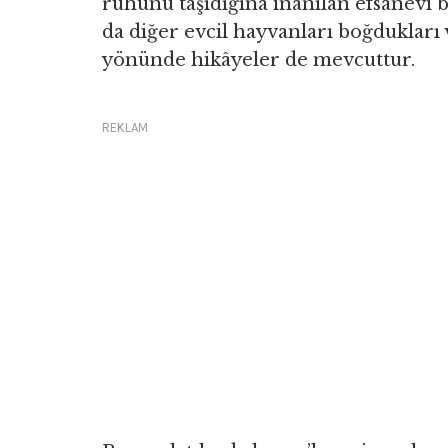
ruhunu taşıdığına inanılan efsanevi bi
da diğer evcil hayvanları boğduklar
yönünde hikâyeler de mevcuttur.
REKLAM