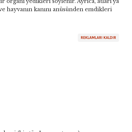
r organı yedikleri söylenir. Ayrıca, atları ya
ı ve hayvanın kanını anüsünden emdikleri
REKLAMLARI KALDIR