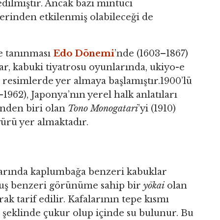
dilmiştir. Ancak bazı mintuci
erinden etkilenmiş olabileceği de
ce tanınması
Edo Dönemi
’nde (1603–1867)
r, kabuki tiyatrosu oyunlarında, ukiyo-e
li resimlerde yer almaya başlamıştır.1900’lü
–1962), Japonya’nın yerel halk anlatıları
inden biri olan
Tono Monogatari
’yi (1910)
gürü yer almaktadır.
ırtlarında kaplumbağa benzeri kabuklar
kuş benzeri görünüme sahip bir
yōkai
olan
ak tarif edilir. Kafalarının tepe kısmı
 şeklinde çukur olup içinde su bulunur. Bu