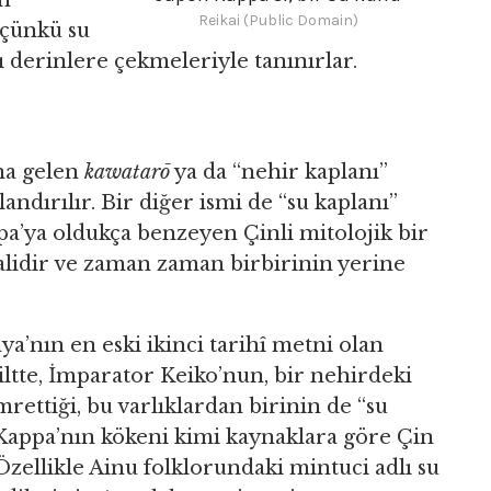
n
Reikai (Public Domain)
 çünkü su
ı derinlere çekmeleriyle tanınırlar.
na gelen
kawatarō
ya da “nehir kaplanı”
andırılır. Bir diğer ismi de “su kaplanı”
ppa’ya oldukça benzeyen Çinli mitolojik bir
alidir ve zaman zaman birbirinin yerine
ya’nın en eski ikinci tarihî metni olan
 ciltte, İmparator Keiko’nun, bir nehirdeki
rettiği, bu varlıklardan birinin de “su
. Kappa’nın kökeni kimi kaynaklara göre Çin
 Özellikle Ainu folklorundaki mintuci adlı su