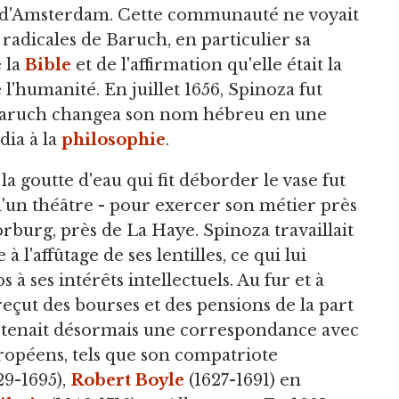
e d'Amsterdam. Cette communauté ne voyait
 radicales de Baruch, en particulier sa
 la
Bible
et de l'affirmation qu'elle était la
 l'humanité. En juillet 1656, Spinoza fut
Baruch changea son nom hébreu en une
dia à la
philosophie
.
a goutte d'eau qui fit déborder le vase fut
d'un théâtre - pour exercer son métier près
rburg, près de La Haye. Spinoza travaillait
à l'affûtage de ses lentilles, ce qui lui
à ses intérêts intellectuels. Au fur et à
reçut des bourses et des pensions de la part
etenait désormais une correspondance avec
ropéens, tels que son compatriote
29-1695),
Robert Boyle
(1627-1691) en