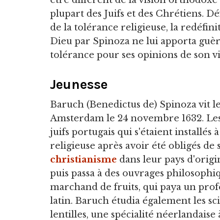
être différent de la vision orthodoxe 
plupart des Juifs et des Chrétiens. D
de la tolérance religieuse, la redéfini
Dieu par Spinoza ne lui apporta guè
tolérance pour ses opinions de son vi
Jeunesse
Baruch (Benedictus de) Spinoza vit le
Amsterdam le 24 novembre 1632. Les
juifs portugais qui s'étaient installé
religieuse après avoir été obligés d
christianisme
dans leur pays d'origin
puis passa à des ouvrages philosophiq
marchand de fruits, qui paya un profe
latin. Baruch étudia également les sc
lentilles, une spécialité néerlandaise