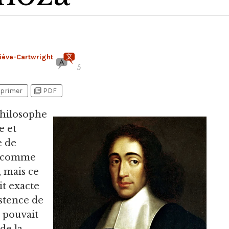
iève-Cartwright
5
picture_as_pdf
primer
PDF
 philosophe
e et
e de
é comme
, mais ce
it exacte
istence de
l pouvait