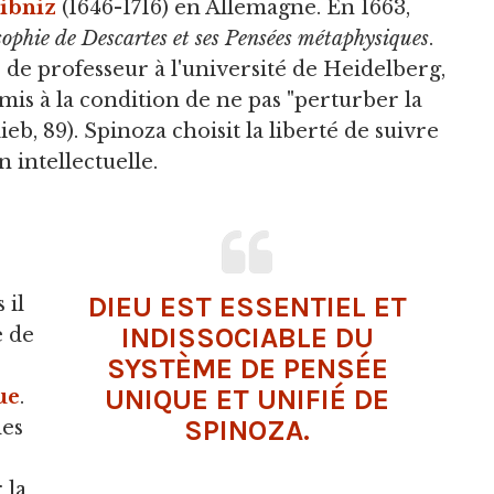
ibniz
(1646-1716) en Allemagne. En 1663,
sophie de Descartes et ses Pensées métaphysiques
.
e de professeur à l'université de Heidelberg,
oumis à la condition de ne pas "perturber la
eb, 89). Spinoza choisit la liberté de suivre
 intellectuelle.
DIEU EST ESSENTIEL ET
 il
INDISSOCIABLE DU
e de
SYSTÈME DE PENSÉE
UNIQUE ET UNIFIÉ DE
ue
.
SPINOZA.
des
 la