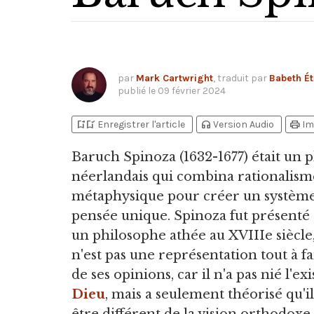
par
Mark Cartwright
, traduit par
Babeth Ét
publié le
09 février 2024
bookmark_add
bookmark_added
headphones
print
Enregistrer l'article
Version Audio
Im
Baruch Spinoza
(1632-1677) était un
néerlandais qui combina rationalism
métaphysique pour créer un systèm
pensée unique. Spinoza fut présent
un philosophe athée au XVIIIe siècle
n'est pas une représentation tout à fa
de ses opinions, car il n'a pas nié l'ex
Dieu
, mais a seulement théorisé qu'i