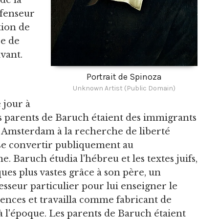
de la
éfenseur
tion de
re de
vant.
Portrait de Spinoza
Unknown Artist (Public Domain)
 jour à
 parents de Baruch étaient des immigrants
s à Amsterdam à la recherche de liberté
e se convertir publiquement au
e. Baruch étudia l'hébreu et les textes juifs,
ues plus vastes grâce à son père, un
sseur particulier pour lui enseigner le
iences et travailla comme fabricant de
 à l'époque. Les parents de Baruch étaient