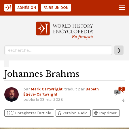
ADHÉSION
FAIRE UN DON
En français
❯
Johannes Brahms
par
Mark Cartwright
, traduit par
Babeth
Étiève-Cartwright
publié le
23 mai 2023
4
bookmark_add
bookmark_added
headphones
print
Enregistrer l'article
Version Audio
Imprimer