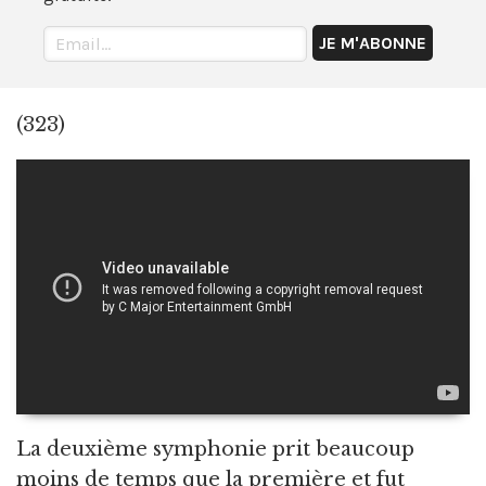
(323)
La deuxième symphonie prit beaucoup
moins de temps que la première et fut