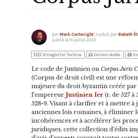
par
Mark Cartwright
, traduit par
Babeth Ét
publié le
15 juillet 2022
bookmark_add
bookmark_added
headphones
print
Enregistrer l'article
Version Audio
Im
Le code de Justinien ou
Corpus Juris C
(Corpus de droit civil) est une réfor
majeure du droit byzantin créée par
l'empereur
Justinien Ier
(r. de 527 à 
528-9. Visant à clarifier et à mettre à 
anciennes lois romaines, à éliminer l
incohérences et à accélérer les proc
juridiques, cette collection d'édits i