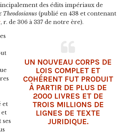
incipalement des édits impériaux de
x Theodosianus
(publié en 438 et contenant
r
, r. de 306 à 337 de notre ère).
es
out
UN NOUVEAU CORPS DE
LOIS COMPLET ET
que
COHÉRENT FUT PRODUIT
vres
À PARTIR DE PLUS DE
2000 LIVRES ET DE
TROIS MILLIONS DE
 et
LIGNES DE TEXTE
 et
JURIDIQUE.
t ses
us