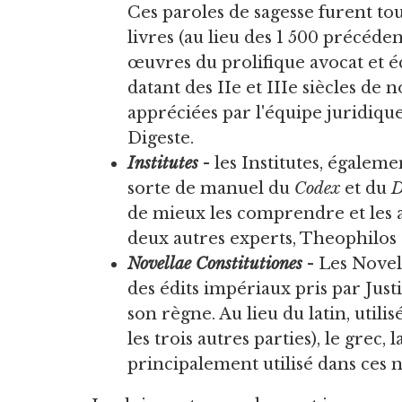
Ces paroles de sagesse furent tou
livres (au lieu des 1 500 précéden
œuvres du prolifique avocat et éc
datant des IIe et IIIe siècles de 
appréciées par l'équipe juridique
Digeste.
Institutes
- les Institutes, égalem
sorte de manuel du
Codex
et du
D
de mieux les comprendre et les a
deux autres experts, Theophilos
Novellae Constitutiones
- Les Novell
des édits impériaux pris par Just
son règne. Au lieu du latin, util
les trois autres parties), le gre
principalement utilisé dans ces 