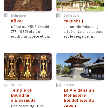
Définition
Définition
Kūkai
Yakushi-ji
Kūkai ou Kōbō-Daishi
Le temple Yakushi-ji,
(774-835) était un
situé à Nara, au Japon,
érudit, un poète et un...
est le siège de la...
Article
Article
Temple du
La Vie dans un
Bouddha
Monastère
d'Émeraude
Bouddhiste du
Japon
Une petite figurine