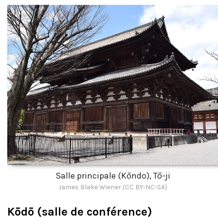
Salle principale (Kōndo), Tō-ji
James Blake Wiener (CC BY-NC-SA)
Kōdō (salle de conférence)