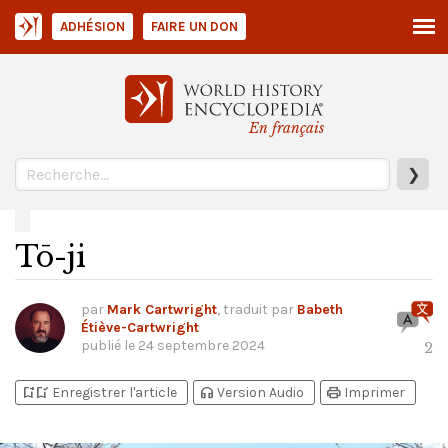
ADHÉSION
FAIRE UN DON
En français
❯
Tō-ji
par
Mark Cartwright
, traduit par
Babeth
Étiève-Cartwright
publié le
24 septembre 2024
2
bookmark_add
bookmark_added
headphones
print
Enregistrer l'article
Version Audio
Imprimer