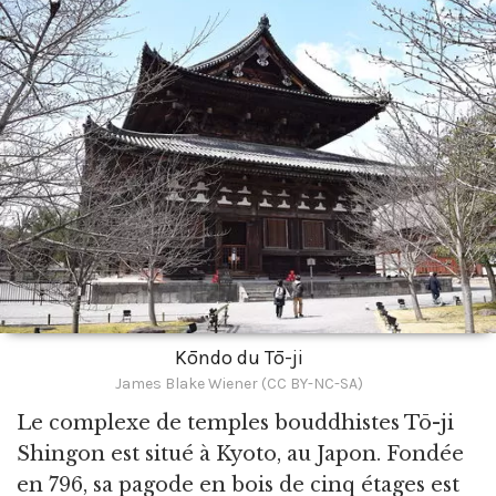
Kōndo du Tō-ji
James Blake Wiener (CC BY-NC-SA)
Le complexe de temples bouddhistes Tō-ji
Shingon est situé à Kyoto,
au Japon. Fondée
en 796, sa pagode en bois de cinq étages est