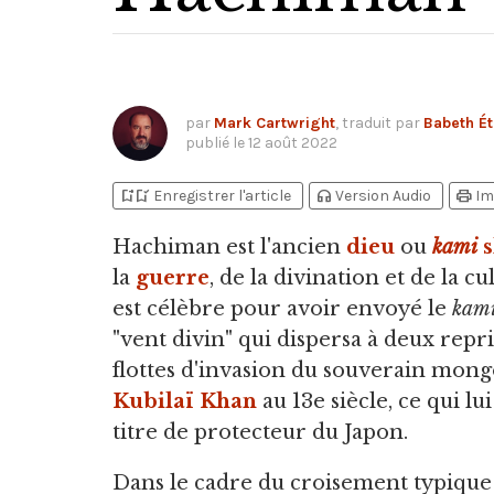
par
Mark Cartwright
, traduit par
Babeth Ét
publié le
12 août 2022
bookmark_add
bookmark_added
headphones
print
Enregistrer l'article
Version Audio
Im
Hachiman est l'ancien
dieu
ou
kami
la
guerre
, de la divination et de la cul
est célèbre pour avoir envoyé le
kam
"vent divin" qui dispersa à deux repri
flottes d'invasion du souverain mong
Kubilaï Khan
au 13e siècle, ce qui lui
titre de protecteur du Japon.
Dans le cadre du croisement typique