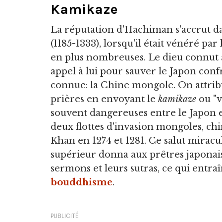
Kamikaze
La réputation d'Hachiman s'accrut d
(1185-1333), lorsqu'il était vénéré pa
en plus nombreuses. Le dieu connut a
appel à lui pour sauver le Japon con
connue: la Chine mongole. On attribu
prières en envoyant le
kamikaze
ou "v
souvent dangereuses entre le Japon e
deux flottes d'invasion mongoles, ch
Khan en 1274 et 1281. Ce salut mir
supérieur donna aux prêtres japona
sermons et leurs sutras, ce qui entr
bouddhisme
.
PUBLICITÉ