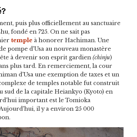
é?
nt, puis plus officiellement au sanctuaire
shu, fondé en 725. On ne sait pas
mier
temple
à honorer Hachiman. Une
ande pompe d'Usa au nouveau monastère
rête à devenir son esprit gardien
(chinju
)
 ans plus tard. En remerciement, la cour
himan d'Usa une exemption de taxes et un
 complexe de temples notable fut construit
u sud de la capitale Heiankyo (Kyoto) en
urd'hui important est le Tomioka
ujourd'hui, il y a environ 25 000
pon.