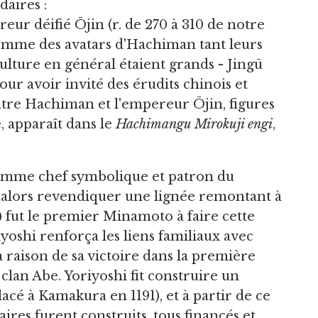
daires :
ereur déifié Ōjin (r. de 270 à 310 de notre
comme des avatars d'Hachiman tant leurs
ulture en général étaient grands - Jingū
our avoir invité des érudits chinois et
ntre Hachiman et l'empereur Ōjin, figures
, apparaît dans le
Hachimangu M
irokuji
engi
,
comme chef symbolique et patron du
 alors revendiquer une lignée remontant à
 fut le premier Minamoto à faire cette
iyoshi renforça les liens familiaux avec
raison de sa victoire dans la première
clan Abe. Yoriyoshi fit construire un
acé à Kamakura en 1191), et à partir de ce
ires furent construits, tous financés et