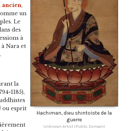
 ancien
,
 comme un
ples. Le
dans des
essions à
 à Nara et
.
rant la
94-1185),
uddhistes
i
ou esprit
Hachiman, dieu shintoïste de la
guerre
ulièrement
Unknown Artist (Public Domain)