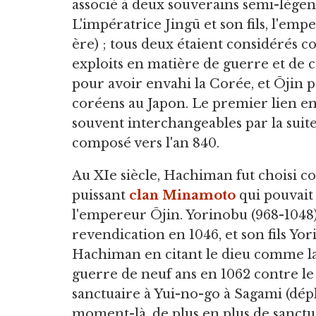
associé à deux souverains semi-légen
L'impératrice Jingū et son fils, l'emp
ère) ; tous deux étaient considérés 
exploits en matière de guerre et de c
pour avoir envahi la Corée, et Ōjin p
coréens au Japon. Le premier lien e
souvent interchangeables par la suite
composé vers l'an 840.
Au XIe siècle, Hachiman fut choisi 
puissant
clan Minamoto
qui pouvait
l'empereur Ōjin. Yorinobu (968-1048)
revendication en 1046, et son fils Yor
Hachiman en citant le dieu comme la 
guerre de neuf ans en 1062 contre le 
sanctuaire à Yui-no-go à Sagami (dépl
moment-là, de plus en plus de sanctua