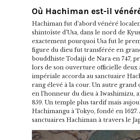
Où Hachiman est-il vénér
Hachiman fut d'abord vénéré localeme
shintoïste d'Usa, dans le nord de Kyu
exactement pourquoi Usa fut le pre
figure du dieu fut transférée en gr
bouddhiste Todaiji de Nara en 747, p
lors de son ouverture officielle deux
impériale accorda au sanctuaire Hac
rang élevé à la cour. Un autre grand
en l'honneur du dieu à Iwashimizu, a
859. Un temple plus tardif mais aujo
Hachimangu à Tokyo, fondé en 1627. A
sanctuaires Hachiman à travers le Ja