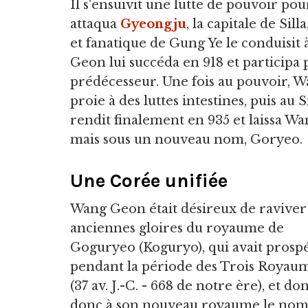
Il s'ensuivit une lutte de pouvoir p
attaqua
Gyeongju
, la capitale de Sil
et fanatique de Gung Ye le conduisit
Geon lui succéda en 918 et participa 
prédécesseur. Une fois au pouvoir, Wa
proie à des luttes intestines, puis au 
rendit finalement en 935 et laissa Wa
mais sous un nouveau nom, Goryeo.
Une Corée unifiée
Wang Geon était désireux de raviver 
anciennes gloires du royaume de
Goguryeo (Koguryo), qui avait prosp
pendant la période des Trois Royau
(37 av. J.-C. - 668 de notre ère), et do
donc à son nouveau royaume le nom