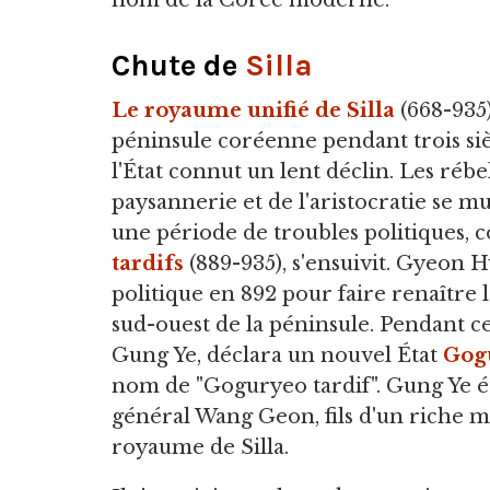
nom de la Corée moderne.
Chute de
Silla
Le royaume unifié de Silla
(668-935)
péninsule coréenne pendant trois siè
l'État connut un lent déclin. Les rébe
paysannerie et de l'aristocratie se mu
une période de troubles politiques,
tardifs
(889-935), s'ensuivit. Gyeon H
politique en 892 pour faire renaître
sud-ouest de la péninsule. Pendant c
Gung Ye, déclara un nouvel État
Gog
nom de "Goguryeo tardif". Gung Ye ét
général Wang Geon, fils d'un riche m
royaume de Silla.