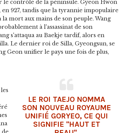
our le contrôle de la péninsule. Gyeon Hwon
la, en 927, tandis que la tyrannie impopulaire
 à la mort aux mains de son peuple. Wang
probablement à l'assassinat de son
ng s'attaqua au Baekje tardif, alors en
Silla. Le dernier roi de Silla, Gyeongsun, se
ng Geon unifier le pays une fois de plus,
les
LE ROI TAEJO NOMMA
SON NOUVEAU ROYAUME
éré
UNIFIÉ GORYEO, CE QUI
mes
SIGNIFIE "HAUT ET
nna
BEAU".
 de