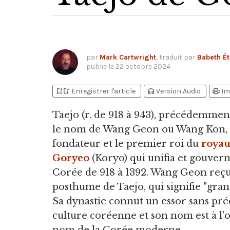
par
Mark Cartwright
, traduit par
Babeth Ét
publié le
22 octobre 2024
bookmark_add
bookmark_added
headphones
print
Enregistrer l'article
Version Audio
Im
Taejo
(r. de 918 à 943), précédemme
le nom de Wang Geon ou Wang Kon, f
fondateur et le premier roi du
roya
Goryeo
(Koryo) qui unifia et gouvern
Corée de 918 à 1392. Wang Geon reçut
posthume de Taejo, qui signifie "gran
Sa dynastie connut un essor sans pré
culture coréenne et son nom est à l'