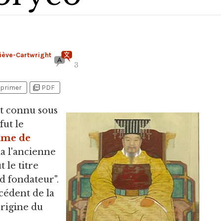
iève-Cartwright
3
picture_as_pdf
primer
PDF
nt connu sous
ut le
ume de
a l'ancienne
 le titre
d fondateur".
cédent de la
origine du