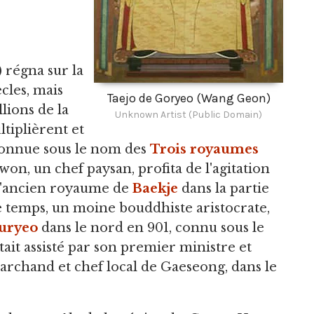
 régna sur la
cles, mais
Taejo de Goryeo (Wang Geon)
llions de la
Unknown Artist (Public Domain)
ltiplièrent et
 connue sous le nom des
Trois royaumes
won, un chef paysan, profita de l'agitation
 l'ancien royaume de
Baekje
dans la partie
e temps, un moine bouddhiste aristocrate,
uryeo
dans le nord en 901, connu sous le
ait assisté par son premier ministre et
archand et chef local de Gaeseong, dans le