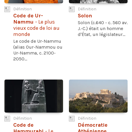
Définition
Définition
Code de Ur-
Solon
Nammu
- Le plus
Solon (c.640 - c. 560 av.
vieux code de loi au
J.-C.) était un homme
monde
d'État, un législateur...
Le code de Ur-Nammu
(alias Our-Nammou ou
Ur-Namma, c. 2100-
2050...
Définition
Définition
Code de
Démocratie
Hammurabi
- Le
Athénienne