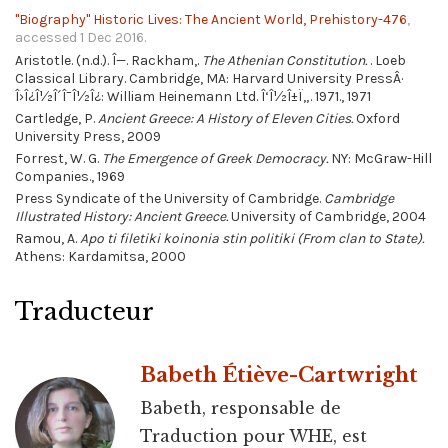
"Biography" Historic Lives: The Ancient World, Prehistory-476
,
accessed 1 Dec 2016.
Aristotle. (n.d.). Î—. Rackham,.
The Athenian Constitution.
. Loeb
Classical Library. Cambridge, MA: Harvard University PressÂ·
Î›Î¿Î½Î´Î¯Î½Î¿: William Heinemann Ltd. Î‘Î½Î±Ï„. 1971., 1971
Cartledge, P.
Ancient Greece: A History of Eleven Cities.
Oxford
University Press, 2009
Forrest, W. G.
The Emergence of Greek Democracy.
NY: McGraw-Hill
Companies., 1969
Press Syndicate of the University of Cambridge.
Cambridge
Illustrated History: Ancient Greece.
University of Cambridge, 2004
Ramou, A.
Apo ti filetiki koinonia stin politiki (From clan to State).
Athens: Kardamitsa, 2000
Traducteur
Babeth Étiève-Cartwright
Babeth, responsable de
Traduction pour WHE, est