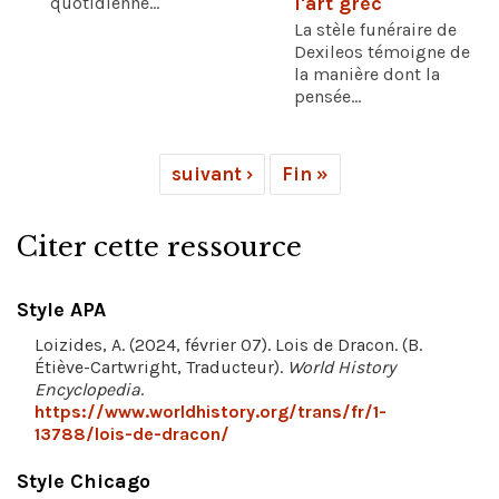
quotidienne...
l'art grec
La stèle funéraire de
Dexileos témoigne de
la manière dont la
pensée...
suivant ›
Fin »
Citer cette ressource
Style APA
Loizides, A. (2024, février 07). Lois de Dracon. (B.
Étiève-Cartwright, Traducteur).
World History
Encyclopedia
.
https://www.worldhistory.org/trans/fr/1-
13788/lois-de-dracon/
Style Chicago