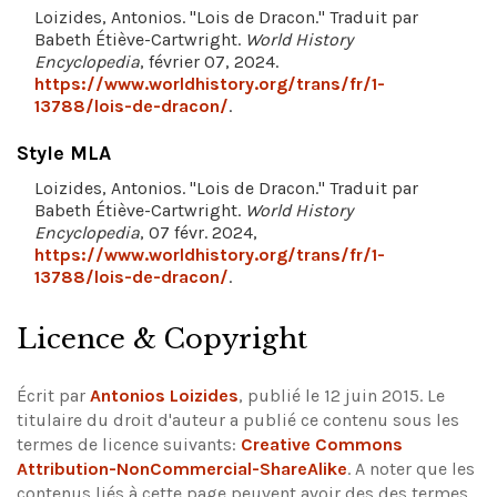
Loizides, Antonios. "Lois de Dracon." Traduit par
Babeth Étiève-Cartwright.
World History
Encyclopedia
, février 07, 2024.
https://www.worldhistory.org/trans/fr/1-
13788/lois-de-dracon/
.
Style MLA
Loizides, Antonios. "Lois de Dracon." Traduit par
Babeth Étiève-Cartwright.
World History
Encyclopedia
, 07 févr. 2024,
https://www.worldhistory.org/trans/fr/1-
13788/lois-de-dracon/
.
Licence & Copyright
Écrit par
Antonios Loizides
, publié le 12 juin 2015. Le
titulaire du droit d'auteur a publié ce contenu sous les
termes de licence suivants:
Creative Commons
Attribution-NonCommercial-ShareAlike
.
A noter que les
contenus liés à cette page peuvent avoir des des termes