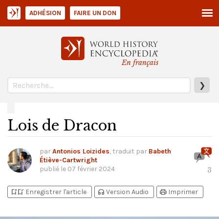
ADHÉSION
FAIRE UN DON
En français
❯
Lois de Dracon
par
Antonios Loizides
, traduit par
Babeth
Étiève-Cartwright
publié le
07 février 2024
3
bookmark_add
bookmark_added
headphones
print
Enregistrer l'article
Version Audio
Imprimer