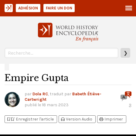
ADHÉSION
FAIRE UN DON
En français
❯
Empire Gupta
par
Dola RC
, traduit par
Babeth Étiève-
Cartwright
publié le
18 mars 2023
3
bookmark_add
bookmark_added
headphones
print
Enregistrer l'article
Version Audio
Imprimer