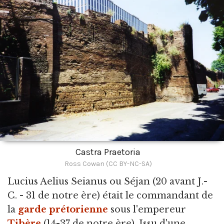
Castra Praetoria
Ross Cowan (CC BY-NC-SA)
Lucius Aelius Seianus ou Séjan
(20 avant J.-
C. - 31 de notre ère) était le commandant de
la
garde prétorienne
sous l'empereur
Tibère
(14-37 de notre ère). Issu d'une