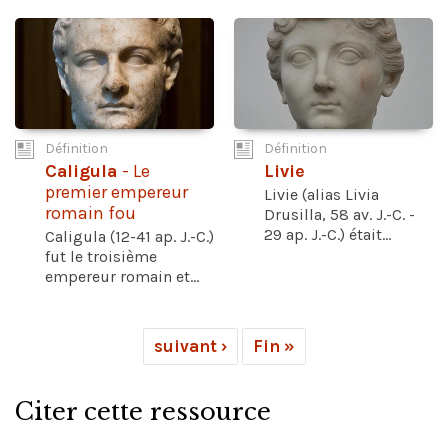
Définition
Définition
Caligula
- Le
Livie
premier empereur
Livie (alias Livia
romain fou
Drusilla, 58 av. J.-C. -
29 ap. J.-C.) était...
Caligula (12-41 ap. J.-C.)
fut le troisième
empereur romain et...
suivant ›
Fin »
Citer cette ressource