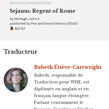
BOOK RECOMMENDATION
Sejanus: Regent of Rome
by
McHugh, John S
published by
Pen and Sword History
(
2020
)
$27.97
Traducteur
Babeth Étiève-Cartwright
Babeth, responsable de
Traduction pour WHE, est
diplômée en anglais et en
français langue étrangère.
Parlant couramment le