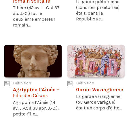
romain solitaire
La garde prétorienne
(cohortes praetoriae)
Tibère (42 av. J.-C. à 37
était, dans la
ap. J.-C.) fut le
République...
deuxième empereur
romain...
Définition
Définition
Agrippine l'Aînée
-
Garde Varangienne
Fille des Césars
La garde varangienne
(ou Garde varègue)
Agrippine l'Aînée (14
était un corps d'élite...
av. J.-C. à 33 apr. J.-C.),
petite-fille...