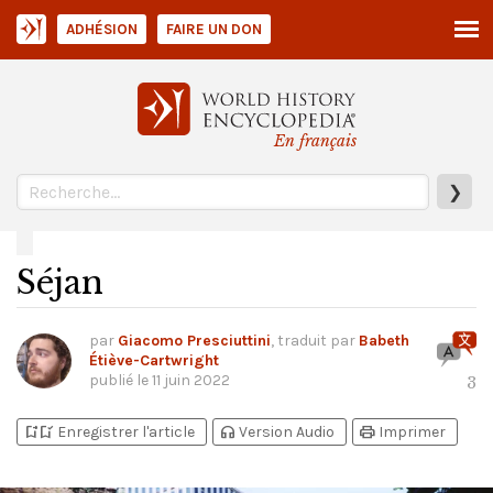
ADHÉSION
FAIRE UN DON
En français
❯
Séjan
par
Giacomo Presciuttini
, traduit par
Babeth
Étiève-Cartwright
publié le
11 juin 2022
3
bookmark_add
bookmark_added
headphones
print
Enregistrer l'article
Version Audio
Imprimer