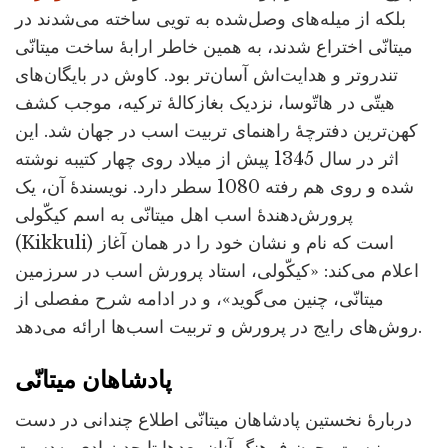
بلکه از میله‌های وصل‌شده به تویی ساخته می‌شدند در
میتانّی اختراع شدند، به همین خاطر ارابۀ ساخت میتانّی
تندروتر و هدایت‌اش آسان‌تر بود. کاوش در بایگان‌های
هیتّی در هاتّوسا، نزدیک بغازکالۀ ترکیه، موجب کشف
کهن‌ترین دفترچۀ راهنمای تربیت اسب در جهان شد. این
اثر در سال 1345 پیش از میلاد روی چهار کتیبه نوشته
شده و روی هم رفته 1080 سطر دارد. نویسندۀ آن، یک
پرورش‌دهندۀ اسب اهل میتانّی به اسم کیکّولی
(Kikkuli) است که نام و نشان خود را در همان آغاز
اعلام می‌کند: «کیکّولی، استاد پرورش اسب در سرزمین
میتانّی، چنین می‌گوید»، و در ادامه شرح مفصلی از
روش‌های رایج در پرورش و تربیت اسب‌ها ارائه می‌دهد.
پادشاهان میتانّی
دربارۀ نخستین پادشاهان میتانّی اطلاع چندانی در دست
نیست، چون فرهنگ آنان بعدها تا حد زیادی به‌دست