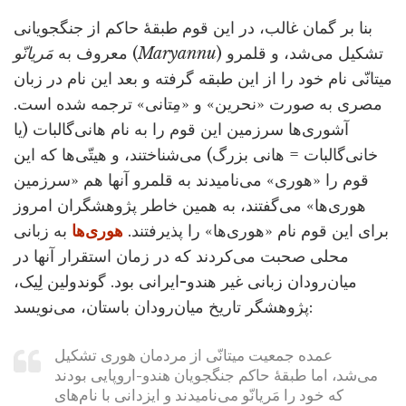
بنا بر گمان غالب، در این قوم طبقۀ حاکم از جنگجویانی
) تشکیل می‌شد، و قلمرو
Maryannu
(
معروف به
مَریانّو
میتانّی نام خود را از این طبقه گرفته و بعد این نام در زبان
مصری به صورت «نحرین» و «مِتانی» ترجمه شده است.
آشوری‌ها سرزمین این قوم را به نام هانی‌گالبات (یا
خانی‌گالبات = هانی بزرگ) می‌شناختند، و هیتّی‌ها که این
قوم را «هوری» می‌نامیدند به قلمرو آنها هم «سرزمین
هوری‌ها» می‌گفتند، به همین خاطر پژوهشگران امروز
برای این قوم نام «هوری‌ها» را پذیرفتند.
هوری‌ها
به زبانی
محلی صحبت می‌کردند که در زمان استقرار آنها در
میان‌رودان زبانی غیر هندو-ایرانی بود. گوندولین لِیک،
پژوهشگر تاریخ میان‌رودان باستان، می‌نویسد:
عمده جمعیت میتانّی از مردمان هوری تشکیل
می‌شد، اما طبقۀ حاکم جنگجویان هندو-اروپایی بودند
که خود را مَریانّو می‌نامیدند و ایزدانی با نام‌های