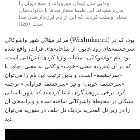
وِدایی مثل ایندار، هورووانا، و جمع دیوان را
می‌پرستیدند. این طبقۀ ممتاز بعدها با خانواده‌های
محلی وصلت کردند، که این از نام فرزندان‌شان پیدا
است. (120)
مرکز میتانّی شهر واشوکانّی (Washukanni) بود، که در
سرچشمه‌های رود خابور، از شاخابه‌های فرات، واقع شده
بود. نام «واشوکانّی» مشابه واژۀ کردی
باش‌کانی
است،
که در آن
باش
به معنی «خوب» و
کانی
به معنی «چاه» یا
«سرچشمه» است، و بدین ترتیب این نام را می‌توان
«سرچشمۀ خوبی» و نیز «سرچشمۀ فراوانی» ترجمه
کرد. برخی پژوهشگران ادعا کرده‌اند که شهر باستانی
سیکان در محوطۀ واشوکانّی ساخته شده و ویرانه‌های آن
را در زیر تل الفخریه نزدیک تل حلف در سوریه می‌توان
دید.