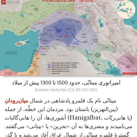
امپراتوری میتانّی، حدود 1500 تا 1300 پیش از میلاد
Simeon Netchev (CC BY-NC-ND)
میتانّی نام یک قلمرو پادشاهی در شمال
میان‌رودان
(بین‌النهرین) باستان بود. مردمان این خطّه، از جمله
آشوری‌ها، آن را هانی‌گالبات (Hanigalbat، یا هانی‌ربّات)
می‌نامیدند و مصری‌ها به آن «نحرین» یا «مِتانی» می‌گفتند.
گسترۀ قلمرو میتانّی از شمال عراق آغاز می‌شد و با گذر