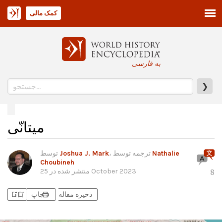
کمک مالی
به فارسی
❯
میتانّی
Nathalie
، ترجمه توسط
Joshua J. Mark
توسط
Choubineh
25 October 2023
منتشر شده در
8
bookmark_add
bookmark_added
print
ذخیره مقاله
چاپ