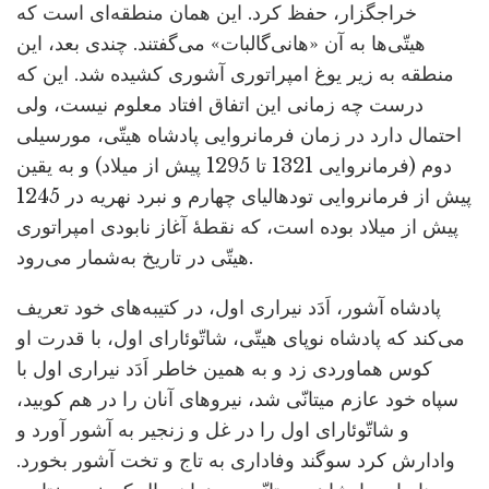
خراجگزار، حفظ کرد. این همان منطقه‌ای است که
هیتّی‌ها به آن «هانی‌گالبات» می‌گفتند. چندی بعد، این
منطقه به زیر یوغ امپراتوری آشوری کشیده شد. این که
درست چه زمانی این اتفاق افتاد معلوم نیست، ولی
احتمال دارد در زمان فرمانروایی پادشاه هیتّی، مورسیلی
دوم (فرمانروایی 1321 تا 1295 پیش از میلاد) و به یقین
پیش از فرمانروایی تودهالیای چهارم و نبرد نهریه در 1245
پیش از میلاد بوده است، که نقطۀ آغاز نابودی امپراتوری
هیتّی در تاریخ به‌شمار می‌رود.
پادشاه آشور، اَدَد نیراری اول، در کتیبه‌های خود تعریف
می‌کند که پادشاه نوپای هیتّی، شاتّوئارای اول، با قدرت او
کوس هماوردی زد و به همین خاطر اَدَد نیراری اول با
سپاه خود عازم میتانّی شد، نیروهای آنان را در هم کوبید،
و شاتّوئارای اول را در غل و زنجیر به آشور آورد و
وادارش کرد سوگند وفاداری به تاج و تخت آشور بخورد.