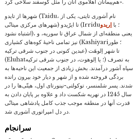
هم‌پیمانان آهلاموی آنان را مثل گوسفند سلاخی کرد».
شهرها از تایدو (Taidu، نام آشوری تایتی، یکی از
شهرهای مرکزی میتانّی) تا ایرّیدو (Irridu؛ با
اِریدو
اشتباه نشود)، یعنی منطقه‌ای از شمال عراق تا سوریه، و
نیز تمامی ناحیۀ کوه‌های کشیاری (Kashiyari؛ طور
عبدین کنونی در جنوب شرقی ترکیه) تا شهر اِلوهَت
(Eluhat؛ یا اِلوهوت، در جنوب شرقی ترکیه) به تصرف
سپاه آشور درآمدند. بخش زیادی از جمعیت این ناحیه‌ها به
بردگی فروخته شده و از شهر و دیار خود بیرون رانده
شدند. پسر شلمنسر، توکولتی-نینورتای اول، هیتّی‌ها را در
سال 1245 در نهریه شکست داد و علاوه بر پایان دادن به
قدرت آنها در منطقه موجب جذب کامل پادشاهی میتانّی
در دل امپراتوری آشوری شد.
سرانجام