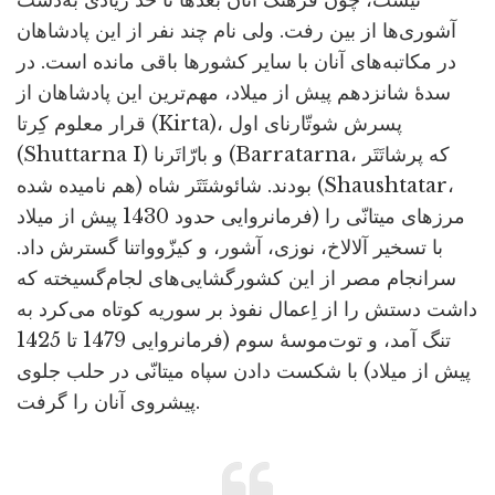
آشوری‌ها از بین رفت. ولی نام چند نفر از این پادشاهان
در مکاتبه‌های آنان با سایر کشورها باقی مانده است. در
سدۀ شانزدهم پیش از میلاد، مهم‌ترین این پادشاهان از
قرار معلوم کِرتا (Kirta)، پسرش شوتّارنای اول
(Shuttarna I) و بارّاتَرنا (Barratarna، که پرشاتَتَر
هم نامیده شده) بودند. شائوشتَتَر شاه (Shaushtatar،
فرمانروایی حدود 1430 پیش از میلاد) مرزهای میتانّی را
با تسخیر آلالاخ، نوزی، آشور، و کیزّوواتنا گسترش داد.
سرانجام مصر از این کشورگشایی‌های لجام‌گسیخته که
داشت دستش را از اِعمال نفوذ بر سوریه کوتاه می‌کرد به
تنگ آمد، و توت‌موسۀ سوم (فرمانروایی 1479 تا 1425
پیش از میلاد) با شکست دادن سپاه میتانّی در حلب جلوی
پیشروی آنان را گرفت.