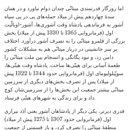
اما روزگار قدرتمندی میتانّی چندان دوام نیاورد و در همان
سدۀ چهاردهم پیش از میلاد حمله‌های پی در پی سپاه
آشور به فرماندهی پادشاه وقت آشوری‌ها، آشور-اوبالّیت
اول (فرمانروایی 1365 تا 1330 پیش از میلاد) بخش
بزرگی از قلمرو میتانّی را به تصرف آشور درآورد. اختلاف
بر سر جانشینی در دربار میتانّی هم به مشکلات کشور
دامن زد، و نبود یگانگی و انسجام بین ملت میتانّی را
طعمۀ آسانی برای هیتّی‌ها ساخت. پادشاه وقت هیتّی‌ها،
سوپّیلولیومای اول (فرمانروایی حدود 1344 تا 1322 پیش
از میلاد) پس از تصرف بخش‌های دیگری از سرزمین
میتانّی بیشتر جمعیت این بخش‌ها را از سرزمین‌شان کوچ
داد و برای زندگی به شهرهای هیتّی فرستاد.
قدری دیرتر، یکی دیگر از پادشاهان آشور یعنی اَدَد نیراری
اول (فرمانروایی حدود 1307 تا 1275 پیش از میلاد)
منطقۀ میتانّی را تصرف کرد، و باز قسمتی از جمعیت