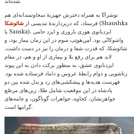
شده‌اند.
توشراتّا به همراه دخترش جهیزیۀ سخاوتمندانه‌ای هم
(Shaushka
فرستاد، که دربردارندۀ تندیسی از
شائوشکا
یا Sauska)، ایزدبانوی هوری باروری و ایزد حامی
واشوکانّی بود. آمِن‌هوتِپ سوم در این زمان بیمار بود، و
شائوشکا، که قدرت شفا و درمان را نیز در دست داشت،
لابد هم برای رفع بلا و بیماری از او و هم، در مقام
ایزدبانوی عشق، به منظور برکت دادن به این پیوند
زناشویی و دوام رابطۀ عروس و داماد فرستاده شده بود.
فهرست هدیه‌ها و پیشکشی‌های رد و بدل شده بین دو
پادشاه در این موقعیت شامل طلا، زین‌های مرصّع
جواهرنشان، کجاوه، جواهرات گوناگون، و جامه‌های
گرانبها است.