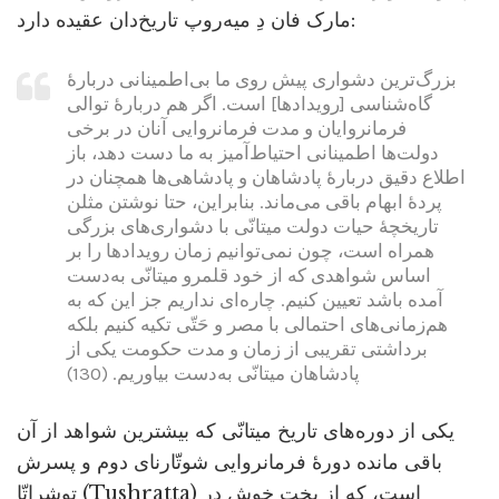
مارک فان دِ میه‌روپ تاریخ‌دان عقیده دارد:
بزرگ‌ترین دشواری پیش روی ما بی‌اطمینانی دربارۀ
گاه‌شناسی [رویدادها] است. اگر هم دربارۀ توالی
فرمانروایان و مدت فرمانروایی آنان در برخی
دولت‌ها اطمینانی احتیاط‌آمیز به ما دست دهد، باز
اطلاع دقیق دربارۀ پادشاهان و پادشاهی‌ها همچنان در
پردۀ ابهام باقی می‌ماند. بنابراین، حتا نوشتن مثلن
تاریخچۀ حیات دولت میتانّی با دشواری‌های بزرگی
همراه است، چون نمی‌توانیم زمان رویدادها را بر
اساس شواهدی که از خود قلمرو میتانّی به‌دست
آمده باشد تعیین کنیم. چاره‌ای نداریم جز این که به
هم‌زمانی‌های احتمالی با مصر و حَتّی تکیه کنیم بلکه
برداشتی تقریبی از زمان و مدت حکومت یکی از
پادشاهان میتانّی به‌دست بیاوریم. (130)
یکی از دوره‌های تاریخ میتانّی که بیشترین شواهد از آن
باقی مانده دورۀ فرمانروایی شوتّارنای دوم و پسرش
توشراتّا (Tushratta) است، که از بخت خوش در