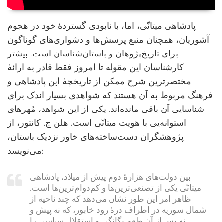
پادشاهی میتانّی، اما، با نابودی گستردۀ خود در هجوم
آشوریان، همچنان منبع پرسش‌ها و دشواری‌های گوناگون
برای تاریخ‌پژوهان و باستان‌شناسان است. بیشتر
کارشناسان این مقوله تا امروز فقط قادر به ارائۀ
مختصرترین شرح ممکن از تاریخچۀ این پادشاهی و
فرهنگ مربوط به آن هستند که شواهدی بسیار اندک برای
شناسایی آن باقی مانده‌اند. یکی از این شواهد، مُهرهای
استوانه‌یی با هویت میتانّی است. هلن ج. کانتور، از
پژوهشگران دست‌ساخته‌های خاور نزدیک باستان،
می‌نویسد:
بین دولت‌های هزارۀ دوم پیش از میلاد، پادشاهی
میتانّی یکی از تصنعی‌ترین‌ها و کم‌دوام‌ترین‌ها است.
ظاهر امر این طور نشان می‌دهد که چند ناحیه از
شمال سوریه در اطراف درۀ رود خابور، که نه پیش و
نه پس از آن طعم یگانگی و استقلال سیاسی را