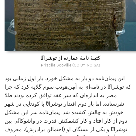
کتیبۀ نامۀ عمارنه از توشراتّا
Priscila Scoville (CC BY-NC-SA)
این پیمان‌نامه دو بار به مشکل خورد. بار اول زمانی بود
که توشراتّا در نامه‌ای به آمِن‌هوتپ سوم گلایه کرد که چرا
مصر به اندازه‌ای که سر عقد توافق کرده بودند طلا
نفرستاده. اما بار دوم اقتدار توشراتّا با کودتایی در شهر
خودش به چالش کشیده شد. پیمان‌نامه سر این مشکل
دوم از کار افتاد و کار کشمکش قدرت در واشوکانّی بین
توشراتّا و یکی از بستگان او (احتمالن برادرش)، معروف