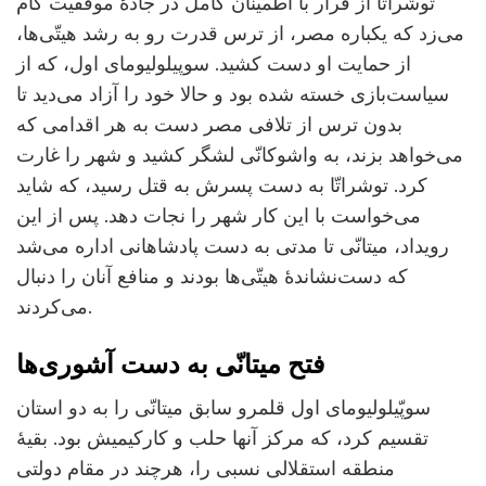
توشراتّا از قرار با اطمینان کامل در جادۀ موفقیت گام
می‌زد که یکباره مصر، از ترس قدرت رو به رشد هیتّی‌ها،
از حمایت او دست کشید. سوپیلولیومای اول، که از
سیاست‌بازی خسته شده بود و حالا خود را آزاد می‌دید تا
بدون ترس از تلافی مصر دست به هر اقدامی که
می‌خواهد بزند، به واشوکانّی لشگر کشید و شهر را غارت
کرد. توشراتّا به دست پسرش به قتل رسید، که شاید
می‌خواست با این کار شهر را نجات دهد. پس از این
رویداد، میتانّی تا مدتی به دست پادشاهانی اداره می‌شد
که دست‌نشاندۀ هیتّی‌ها بودند و منافع آنان را دنبال
می‌کردند.
فتح میتانّی به دست آشوری‌ها
سوپّیلولیومای اول قلمرو سابق میتانّی را به دو استان
تقسیم کرد، که مرکز آنها حلب و کارکیمیش بود. بقیۀ
منطقه استقلالی نسبی را، هرچند در مقام دولتی