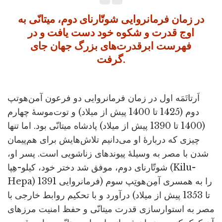
در زمان فرمانروایی شوتّارنای دوم، میتانّی به
اوج قدرت و شکوه خود دست یافت و در
فهرست ابرقدرت‌های بزرگ جهان جای
گرفت.
اَرتاتَمَه اول در زمان فرمانروایی دو فرعون آمن‌هوتپ
دوم (1425 تا 1400 پیش از میلاد) و توت‌موسۀ چهارم
(1400 تا 1390 پیش از میلاد) پادشاه میتانّی بود. اما تنها
چیزی که دربارۀ او می‌دانیم تلاش‌هایش برای هم‌پیمان
شدن با مصر به وسیلۀ پیوندهای زناشویی است. پسر او،
شوتّارنای دوم، موفق شد دختر خود، کیلو-هِپا (Kilu-
Hepa) را به همسری آمِن‌هوتِپ سوم (فرمانروایی 1391
تا 1353 پیش از میلاد) درآورد و با تحکیم روابط خارجی با
مصر به استوارسازی قدرت میتانّی و حفظ امنیت مرزهای