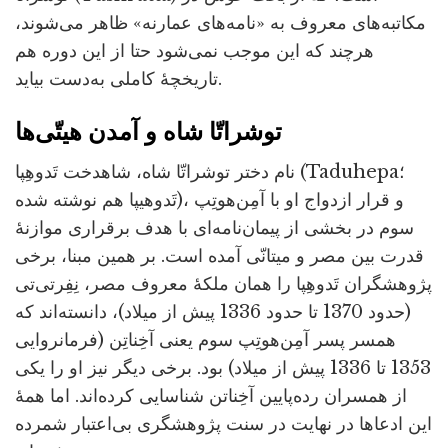
مکاتبه‌های معروف به «نامه‌های عمارنه» ظاهر می‌شوند،
هرچند که این موجب نمی‌شود حتا از این دوره هم
تاریخچۀ کاملی به‌دست بیاید.
توشراتّا شاه و آمدن هیتّی‌ها
نام دختر توشراتّا شاه، شاهدخت تَدوهِپا (Taduhepa؛
تَدوهیپا هم نوشته شده)، و قرار ازدواج او با آمِن‌هوتِپ
سوم در بخشی از پیمان‌نامه‌ای با هدف برقراری موازنۀ
قدرت بین مصر و میتانّی آمده است. بر همین مبنا، برخی
پژوهشگران تَدوهِپا را همان ملکۀ معروف مصر، نِفِرتی‌تی
(حدود 1370 تا حدود 1336 پیش از میلاد)، دانسته‌اند که
همسر پسر آمِن‌هوتِپ سوم یعنی آخِناتِن (فرمانروایی
1353 تا 1336 پیش از میلاد) بود. برخی دیگر نیز او را یکی
از همسران رده‌پایین آخِناتن شناسایی کرده‌اند. اما همۀ
این ادعاها در نهایت در سنت پژوهشگری بی‌اعتبار شمرده