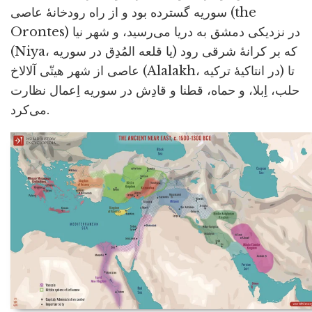
سوریه گسترده بود و از راه رودخانۀ عاصی (the
Orontes) در نزدیکی دمشق به دریا می‌رسید، و شهر نیا
(Niya، یا قلعه المُدِق در سوریه) که بر کرانۀ شرقی رود
عاصی از شهر هیتّی آلالاخ (Alalakh، در انتاکیۀ ترکیه) تا
حلب، اِبلا، و حماه، قطنا و قادِش در سوریه اِعمال نظارت
می‌کرد.