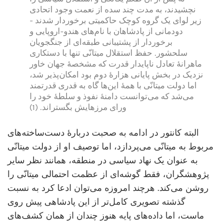
نچشیدند، به مدت چند سده از نعمت وجود اتحادی
زیر لوای یک گروه کوچک حاکمیتی برخوردار شدند -
دودمانی از پادشاهان با نام‌های هندو-اروپایی و
برخوردار از پشتیبانی طبقه‌ای از جنگجویان
سلحشور. حفظ استقلال میتانّی تنها با دستکاری
ماهرانۀ تعادل ناپایدار قدرت که مشخصۀ جهان خاور
نزدیک در بخش پایانی هزارۀ دوم بود امکان‌پذیر شد،
اما دولت میتانّی با همۀ این‌ها گاه به قدری قدرتمند
می‌شد که می‌توانست دامنۀ نفوذ و سلطۀ خود را
ورای مرزهایش بگستراند. (1)
البته کانتور در ادامه به صحبت دربارۀ دست‌ساخته‌های
مربوط به میتانّی می‌پردازد، اما توصیف او از دولت میتانّی
به عنوان یک نهاد سیاسی در منطقه، همانند نظر سایر
پژوهشگران، فقط گوشه‌ای از عظمت احتمالی میتانّی را
روشن می‌کند. هرچند امروزه می‌توان ادعا کرد به نسبت
گذشته تصویری کامل‌تر از این پادشاهی پیش روی
ماست، اما داده‌های پایه هنوز چندان از همان کشف‌های