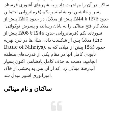
ساکن در آن را مهاجرت داد و به شهرهای آشوری فرستاد.
پسر و جانشین او، شلمنسر یکم (فرمانروایی احتمالن
حدود 1273 تا 1244 پیش از میلاد)، در حدود 1250 پیش از
میلاد کار فتح میتانّی را به پایان رساند، و پسرش توکولتی-
نینورتای یکم (فرمانروایی حدود 1244 تا 1208 پیش از
میلاد) پس از شکست دادن هیتّی‌ها در نبرد نهریه (the
Battle of Nihriya)، حدود 1245 پیش از میلاد، که به
نابودی کامل آنها در مقام یکی از قدرت‌های منطقه
انجامید، دست به حذف کامل پادشاهی اکنون بسیار
آب‌رفتۀ میتانّی زد، که از آن پس به بخشی از خاک
امپراتوری آشور مبدل شد.
ساکنان و نام میتانّی