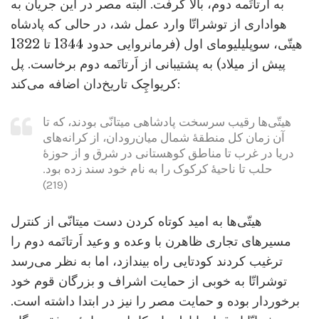
به اَرتاتَمه دوم، بالا گرفت. البته مصر در این جریان به
هواداری از توشراتّا وارد عمل شد، در حالی که پادشاه
هیتّی، سوپلیلیومای اول (فرمانروایی حدود 1344 تا 1322
پیش از میلاد) به پشتیبانی از اَرتاتَمه دوم برخاست. پل
کریواچِک تاریخ‌دان اضافه می‌کند:
هیتّی‌ها رقیب سرسخت پادشاهی میتانّی بودند، که تا
آن زمان کل منطقۀ شمال میان‌رودان، از کرانه‌های
دریا در غرب تا مناطق کوهستانی در شرق و از حوزۀ
حلب تا ناحیۀ کرکوک را به نام خود سند زده بود.
(219)
هیتّی‌ها به امید کوتاه کردن دست میتانّی از کنترل
مسیرهای تجاری ظاهرن با وعده و وعید اَرتاتَمه دوم را
ترغیب کردند کودتایی راه بیندازد، اما به نظر می‌رسد
توشراتّا به خوبی از حمایت اشراف و بزرگان قوم خود
برخوردار بوده و حمایت مصر را نیز در ابتدا داشته است.