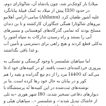
میلاد) باز کوچک‌تر شد، چون پادشاه آن، شاتّوئارای دوم،
در حدود 1250 پیش از میلاد به کمک قبیلۀ بیابانگرد
سامی-آرامیِ آهلامو (Ahlamu) علیه آشور طغیان کرد.
نیروهای شاتّوئارا همگی جنگاوران کارکشته و تا بن دندان
مسلح بودند که تمامی گذرگاه‌های کوهستانی و مسیرهای
آبی را بستند و راه رسیدن تدارکات به سپاه آشور را
به‌کلی قطع کردند و هیچ راهی برای دسترسی و تأمین آب
و غذا باقی نگذاشتند.
اما سپاهیان شلمنسر با وجود گرسنگی و تشنگی به
پیروزی خردکننده‌ای دست یافتند. او در کتیبه‌های خود ادعا
می‌کند که 14400 مرد را از دم تیغ گذرانده و بقیه را هم
کور و در بیابان به حال خود رها کرده است. بنا بر
نوشته‌های ثبت‌شده در این کتیبه‌ها نُه پرستشگاه با
دیوارهای دفاعی تسخیر شدند، 180 شهر هوری «به تلی
از خاشاک تبدیل شدند»، و شلمنسر «... سپاهیان هیتّی و