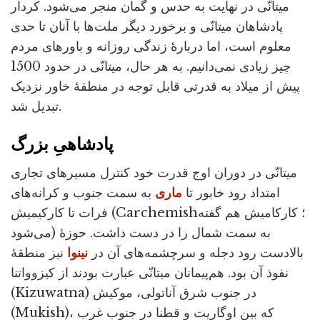
میتانّی در نهایت به حدس و گمان منجر می‌شود. کردار
پادشاهان میتانّی و برخورد دیگر ملت‌ها با آنان تا حدی
معلوم است، اما دربارۀ زندگی روزانه و باورهای مردم
چیز زیادی نمی‌دانیم. به هر حال، میتانّی در حدود 1500
پیش از میلاد به قدرتی قابل توجه در منطقۀ خاور نزدیک
تبدیل شد.
پادشاهیِ بزرگ
میتانّی در دوران اوج قدرت خود کنترل مسیرهای تجاری
امتداد رود خابور تا
ماری
به سمت جنوب و کرانه‌های
فرات تا کارکیمیش (Carchemish؛ کارکامیش هم گفته
می‌شود) به سمت شمال را در دست داشت. حوزۀ
بالادست رود دجله و سرچشمه‌های آن در
نینوا
نیز منطقۀ
نفوذ آن بود. هم‌پیمانان میتانّی عبارت بودند از کیزوواتنا
(Kizuwatna) در جنوب شرق آناتولی، موکیش
(Mukish)، که بین اوگاریت و قطنا در جنوب غرب