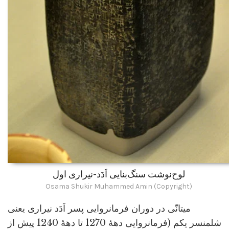
لوح‌نوشت سنگ‌بنایی اَدَد-نیراری اول
Osama Shukir Muhammed Amin (Copyright)
میتانّی در دوران فرمانروایی پسر اَدَد نیراری یعنی
شلمنسر یکم (فرمانروایی دهۀ 1270 تا دهۀ 1240 پیش از