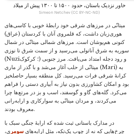
خاور نزدیک باستان، حدود ۱۵۰۰ تا ۱۳۰۰ پیش از میلاد
Simeon Netchev (CC BY-NC-ND)
میتانّی در مرزهای شرقی خود رابطۀ خوبی با کاسی‌های
هوری‌زبان داشت، که قلمروی آنان با کردستان (عراق)
کنونی هم‌پوشان است. مرزهای شمالی میتانّی در شمال
سوریه به شرق آناتولی می‌رسید و از سمت شرق تا نوزی
(Nuzi؛ کرکوک) و رود دجله امتداد می‌یافت. مرز جنوبی
میتانّی از حلب آغاز می‌شد و با گذر از ماری (Mari) به
کرانۀ شرقی فرات می‌رسید. کل منطقه بسیار حاصلخیز
بود و امکان کشاورزی بدون نیاز به آبیاری دستی را فراهم
می‌کرد. گله‌های گاو و گوسفند، اسب و بز در مرتع‌ها چرا
می‌کردند، و مردان میتانّی به سوارکاری و ارابه‌رانی
معروف بودند.
در مدارک باستانی ثبت شده که ارابۀ جنگی سبک با
چرخ‌هایی که نه از چوب یک‌تکه، مثل ارابه‌های
سومر
ی،