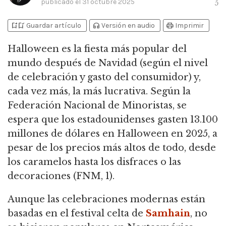
publicado el
31 octubre 2025
5
bookmark_add
bookmark_added
headphones
print
Guardar artículo
Versión en audio
Imprimir
Halloween es la fiesta más popular del
mundo después de Navidad
(según el nivel
de celebración y gasto del consumidor) y,
cada vez más, la más lucrativa. Según la
Federación Nacional de Minoristas, se
espera que los estadounidenses gasten 13.100
millones de dólares en Halloween en 2025, a
pesar de los precios más altos de todo, desde
los caramelos hasta los disfraces o las
decoraciones (FNM, 1).
Aunque las celebraciones modernas están
basadas en el festival celta de
Samhain
, no