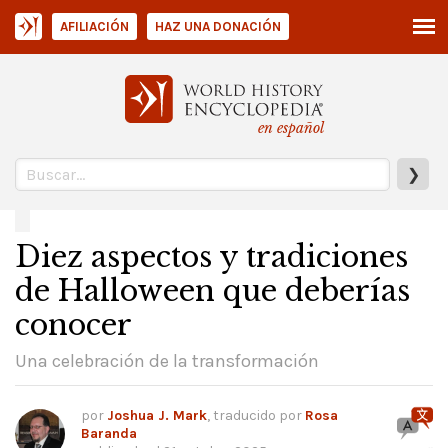
AFILIACIÓN
HAZ UNA DONACIÓN
en español
❯
Diez aspectos y tradiciones
de Halloween que deberías
conocer
Una celebración de la transformación
por
Joshua J. Mark
, traducido por
Rosa
Baranda