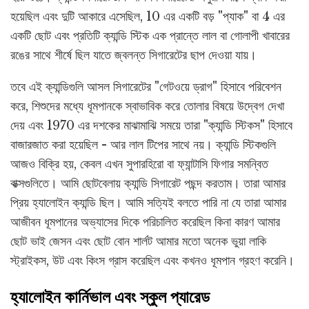
হয়েছিল এবং দুটি আকারে এসেছিল, 10 এর একটি বড় "প্যাক" বা 4 এর
একটি ছোট এবং প্রতিটি ক্যান্ডি স্টিক এক প্রান্তে লাল বা গোলাপী খাবারের
রঙের সাথে শীর্ষে ছিল যাতে জ্বলন্ত সিগারেটের ছাপ দেওয়া যায়।
তবে এই ক্যান্ডিগুলি আসল সিগারেটের "গেটওয়ে ড্রাগ" হিসাবে পরিবেশন
করে, শিশুদের মধ্যে ধূমপানকে স্বাভাবিক করে তোলার বিষয়ে উদ্বেগ দেখা
দেয় এবং 1970 এর দশকের মাঝামাঝি সময়ে তারা "ক্যান্ডি স্টিকস" হিসাবে
বাজারজাত করা হয়েছিল - আর লাল টিপের সাথে নয়। ক্যান্ডি স্টিকগুলি
আজও বিক্রি হয়, কেবল এখন সুপারহিরো বা ফ্যান্টাসি ফিগার সমন্বিত
বাক্সগুলিতে। আমি ছোটবেলায় ক্যান্ডি সিগারেট পছন্দ করতাম। তারা আমার
প্রিয় হ্যালোইন ক্যান্ডি ছিল। আমি সত্যিই বলতে পারি না যে তারা আমার
আজীবন ধূমপানের অভ্যাসের দিকে পরিচালিত করেছিল কিনা কারণ আমার
ছোট ভাই জেসন এবং ছোট বোন শার্লট আমার মতো অনেক ভুয়া লাকি
স্ট্রাইকস, উট এবং কিংস গ্রাস করেছিল এবং কখনও ধূমপান গ্রহণ করেনি।
হ্যালোইন কার্নিভাল এবং স্কুল প্যারেড