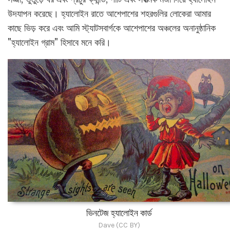
উদযাপন করেছে। হ্যালোইন রাতে আশেপাশের শহরগুলির লোকেরা আমার
কাছে ভিড় করে এবং আমি স্ট্যাটসবার্গকে আশেপাশের অঞ্চলের অনানুষ্ঠানিক
"হ্যালোইন গ্রাম" হিসাবে মনে করি।
ভিনটেজ হ্যালোইন কার্ড
Dave (CC BY)