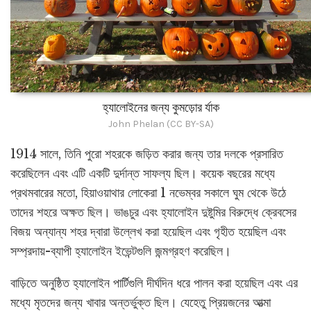
হ্যালোইনের জন্য কুমড়োর র্যাক
John Phelan (CC BY-SA)
1914 সালে, তিনি পুরো শহরকে জড়িত করার জন্য তার দলকে প্রসারিত
করেছিলেন এবং এটি একটি দুর্দান্ত সাফল্য ছিল। কয়েক বছরের মধ্যে
প্রথমবারের মতো, হিয়াওয়াথার লোকেরা 1 নভেম্বর সকালে ঘুম থেকে উঠে
তাদের শহরে অক্ষত ছিল। ভাঙচুর এবং হ্যালোইন দুষ্টুমির বিরুদ্ধে ক্রেবসের
বিজয় অন্যান্য শহর দ্বারা উল্লেখ করা হয়েছিল এবং গৃহীত হয়েছিল এবং
সম্প্রদায়-ব্যাপী হ্যালোইন ইভেন্টগুলি জন্মগ্রহণ করেছিল।
বাড়িতে অনুষ্ঠিত হ্যালোইন পার্টিগুলি দীর্ঘদিন ধরে পালন করা হয়েছিল এবং এর
মধ্যে মৃতদের জন্য খাবার অন্তর্ভুক্ত ছিল। যেহেতু প্রিয়জনের আত্মা