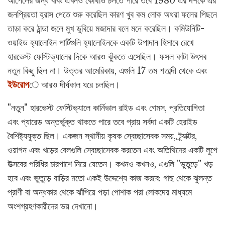
আপেলের জন্য ববিং এখনও কোথাও চলতে পারে তবে 1980 এর দশকে এর
জনপ্রিয়তা হ্রাস পেতে শুরু করেছিল কারণ খুব কম লোক অধরা ফলের পিছনে
তাড়া করে ঠান্ডা জলে মুখ ডুবিয়ে মজাদার বলে মনে করেছিল। কমিউনিটি-
ওয়াইড হ্যালোইন পার্টিগুলি হ্যালোইনকে একটি উপাদান হিসাবে রেখে
হারভেস্ট ফেস্টিভ্যালের দিকে আরও ঝুঁকতে এসেছিল। ফসল কাটা উৎসব
নতুন কিছু ছিল না। উত্তর আমেরিকায়, এগুলি 17 তম শতাব্দী থেকে এবং
ইউরোপ
ে আরও দীর্ঘকাল ধরে চলছিল।
"নতুন" হারভেস্ট ফেস্টিভ্যালে কার্নিভাল রাইড এবং গেমস, প্রতিযোগিতা
এবং প্যারেড অন্তর্ভুক্ত থাকতে পারে তবে প্রায় সর্বদা একটি হেরাইড
বৈশিষ্ট্যযুক্ত ছিল। একজন স্থানীয় কৃষক স্বেচ্ছাসেবক সময়, ট্র্যাক্টর,
ওয়াগন এবং খড়ের বেলগুলি স্বেচ্ছাসেবক করতেন এবং অতিথিদের একটি লুপে
উত্সবের পরিধির চারপাশে নিয়ে যেতেন। কখনও কখনও, এগুলি "ভুতুড়ে" খড়
হবে এবং ভুতুড়ে বাড়ির মতো একই উদ্দেশ্যে কাজ করবে: গাছ থেকে ঝুলন্ত
প্রাণী বা অন্ধকার থেকে ঝাঁপিয়ে পড়া পোশাক পরা লোকদের মাধ্যমে
অংশগ্রহণকারীদের ভয় দেখানো।