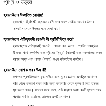
প্রশ্ন ও উত্তর
হ্যালোইনের উৎপত্তি কোথায়?
হ্যালোইন 2,500 বছরেরও বেশি সময় আগে সেল্টিক নববর্ষের উৎসব
সামহাইন থেকে উদ্ভূত বলে বোঝা যায়।
হ্যালোইনের ঐতিহ্যবাহী রঙগুলি কী প্রতিনিধিত্ব করে?
হ্যালোইনের ঐতিহ্যবাহী রঙগুলি - কমলা এবং কালো - প্রাচীন সামহাইন
উত্সবের সাথে সম্পর্কিত এবং গ্রীষ্মের "মৃত্যু" (কালো) এবং শরৎকালের ফসল
কাটার মরসুম এবং পাতার (কমলা) রঙের পরিবর্তনের প্রতীক।
হ্যালোইনে পোশাক পরার উত্স কী?
লোকেরা প্রাথমিকভাবে হ্যালোইনে রাতে ঘুরে বেড়ানো অবাঞ্ছিত আত্মাদের
কাছ থেকে ছদ্মবেশ ধারণ করার জন্য বনফায়ার থেকে ধূলিকণা দিয়ে তাদের
মুখ কালো করত। সময়ের সাথে সাথে, এটি সন্ধ্যার জন্য একটি মুখোশ পরার
প্রথায় পরিণত হয়েছিল, তারপরে একটি পোশাক।