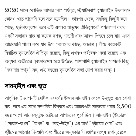
2020 সালে কোভিড আসার আগ পর্যন্ত, স্ট্যাটসবার্গ হ্যালোইন উদযাপনে
কোনও খরচ ছাড়েনি বলে মনে হয়েছিল। তারপর থেকে, সবকিছু কিছুটা কমে
গেছে, দুর্ভাগ্যক্রমে, তবে এটি এখনও মানুষের ঐতিহ্যগুলি পর্যবেক্ষণ করার
একটি মজাদার রাত যা কয়েক দশক, শতাব্দী এবং আরও পিছনে চলে যায় এমন
আচারগুলি পালন করে যার উত্স, অনেকের কাছে, অজানা। নীচে কয়েকটি
নির্বাচিত হ্যালোইন ঐতিহ্য রয়েছে, কিছু এখনও পর্যবেক্ষণ করা হয়েছে এবং
অন্যরা অতীতের ধ্বংসাবশেষ হয়ে উঠেছে, পাশাপাশি হ্যালোইন সম্পর্কে কিছু
"মজাদার তথ্য" সহ, এই বছরের হ্যালোইন মজা যোগ করার জন্য।
সামহাইন এবং ভূত
আধুনিক উদযাপনটি সেল্টিক নববর্ষের উৎসব সামহাইন থেকে উদ্ভূত বলে বোঝা
যায়, তবে এর সাথে সম্পর্কিত বিশ্বাস এবং আচারগুলি সম্ভবত প্রায় 2,500
বছর আগে আয়ারল্যান্ডে সেল্টদের আগমনের পূর্বে ছিল। সামহাইন (উচ্চারণ
"সোয়ান-কখন", "কখন" বা "সাহ-উইন") এর অর্থ "গ্রীষ্মের শেষ" এবং
গ্রীষ্মের আলোর দিনগুলি এবং শীতের অন্ধকার দিনগুলির মধ্যে রূপান্তরকে