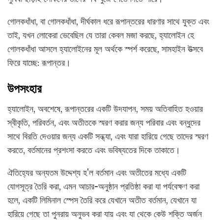
গোলকধাঁধা, বা গোলকধাঁধা, দীর্ঘকাল ধরে রূপান্তরের ধারণার সাথে যুক্ত এবং
তাই, যখন লোকেরা ভেবেছিল যে তারা কেবল মজা করছে, হ্যালোইন হে
গোলকধাঁধা আসলে হ্যালোইনের মূল অর্থকে স্পর্শ করেছে, সামহাইন উত্সবে
ফিরে যাচ্ছে: রূপান্তর।
উপসংহার
হ্যালোইন, অবশেষে, রূপান্তরের একটি উদযাপন, সময় অতিবাহিত হওয়ার
স্বীকৃতি, পরিবর্তন, এবং অতীতকে স্মরণ করার জন্য পরিবার এবং বন্ধুদের
সাথে বিরতি দেওয়ার জন্য একটি সন্ধ্যা, এবং যারা হারিয়ে গেছে তাদের স্মরণ
করতে, বর্তমানের প্রশংসা করতে এবং ভবিষ্যতের দিকে তাকাতে।
ঐতিহ্যের অন্যতম উদ্দেশ্য হ'ল বর্তমান এবং অতীতের মধ্যে একটি
যোগসূত্র তৈরি করা, এমন আচার-অনুষ্ঠান প্রতিষ্ঠা করা যা পর্যবেক্ষণ করা
হলে, একটি লিমিনাল স্পেস তৈরি করে যেখানে অতীত বর্তমান, যেখানে যা
হারিয়ে গেছে তা পুনরায় অনুভব করা যায় এবং যা থেকে কেউ শক্তি অর্জন