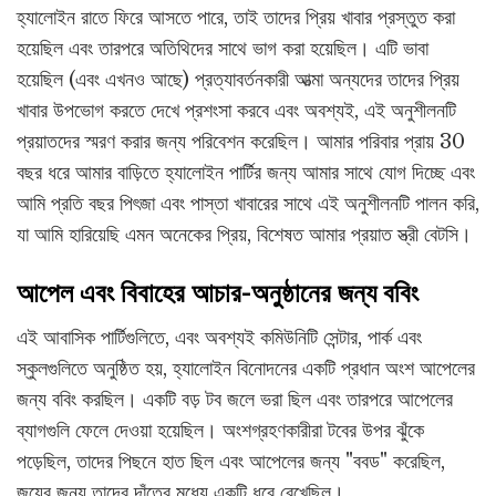
হ্যালোইন রাতে ফিরে আসতে পারে, তাই তাদের প্রিয় খাবার প্রস্তুত করা
হয়েছিল এবং তারপরে অতিথিদের সাথে ভাগ করা হয়েছিল। এটি ভাবা
হয়েছিল (এবং এখনও আছে) প্রত্যাবর্তনকারী আত্মা অন্যদের তাদের প্রিয়
খাবার উপভোগ করতে দেখে প্রশংসা করবে এবং অবশ্যই, এই অনুশীলনটি
প্রয়াতদের স্মরণ করার জন্য পরিবেশন করেছিল। আমার পরিবার প্রায় 30
বছর ধরে আমার বাড়িতে হ্যালোইন পার্টির জন্য আমার সাথে যোগ দিচ্ছে এবং
আমি প্রতি বছর পিৎজা এবং পাস্তা খাবারের সাথে এই অনুশীলনটি পালন করি,
যা আমি হারিয়েছি এমন অনেকের প্রিয়, বিশেষত আমার প্রয়াত স্ত্রী বেটসি।
আপেল এবং বিবাহের আচার-অনুষ্ঠানের জন্য ববিং
এই আবাসিক পার্টিগুলিতে, এবং অবশ্যই কমিউনিটি সেন্টার, পার্ক এবং
স্কুলগুলিতে অনুষ্ঠিত হয়, হ্যালোইন বিনোদনের একটি প্রধান অংশ আপেলের
জন্য ববিং করছিল। একটি বড় টব জলে ভরা ছিল এবং তারপরে আপেলের
ব্যাগগুলি ফেলে দেওয়া হয়েছিল। অংশগ্রহণকারীরা টবের উপর ঝুঁকে
পড়েছিল, তাদের পিছনে হাত ছিল এবং আপেলের জন্য "ববড" করেছিল,
জয়ের জন্য তাদের দাঁতের মধ্যে একটি ধরে রেখেছিল।