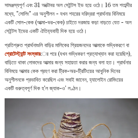
সামঞ্জস্যপূর্ণ এবং 31 অক্টোবর অল সেইন্টস ইভ হয়ে ওঠে। 16 তম শতাব্দীর
মধ্যে, "সোলিং" এর অনুশীলন - যখন শহরের দরিদ্ররা প্রার্থনার বিনিময়ে
একটি সোল-কেক (আত্মা-ভর-কেক) চাইতে দরজায় কড়া নাড়তে যেত - অল
সেইন্টস ইভের একটি ঐতিহ্যবাহী দিক হয়ে ওঠে।
প্রতিশ্রুত প্রার্থনাগুলি বাড়ির মালিকের প্রিয়জনদের আত্মাকে শুদ্ধিকরণে বা
প্রোটেস্ট্যান্ট সংস্কার
ের পরে (যখন শুদ্ধিকরণ প্রত্যাখ্যান করা হয়েছিল),
বাড়িতে থাকা লোকদের আত্মার জন্য সহায়তা করার জন্য বলা হত। প্রার্থনার
বিনিময়ে আত্মার কেক গ্রহণ করা ট্রিক-অর-ট্রিটিংয়ের আধুনিক দিনের
অনুশীলনকে প্রভাবিত করেছিল এবং সবাই জানেন, হ্যালোইন রোমিংয়ের
একটি গুরুত্বপূর্ণ দিক হ'ল জ্যাক-ও' লণ্ঠন।