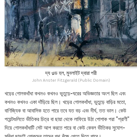
দ্য ওল্ড হল, মুনলাইট দ্বারা পরী
John Anster Fitzgerald (Public Domain)
খড়ের গোলকধাঁধা কখনও কখনও ভুতুড়ে-ঘরের অভিজ্ঞতার অংশ ছিল এবং
কখনও কখনও একা দাঁড়িয়ে ছিল। খড়ের গোলকধাঁধা, ভুতুড়ে বাড়ির মতো,
বাণিজ্যিক বা আবাসিক হতে পারে তবে যত বড় এবং দীর্ঘ, তত ভাল। কেউ
পয়েন্টগুলিতে ভীতিকর চিত্র বা ছায়া থেকে লাফিয়ে উঠা পোশাক পরা "প্রাণী"
দিয়ে গোলকধাঁধাটি সেট আপ করতে পারে বা কেউ কেবল ভীতিকর সুযোগ-
সুবিধা ছাড়াই লোকদের তাদের পথ খুঁজে পেতে দিতে পারে।