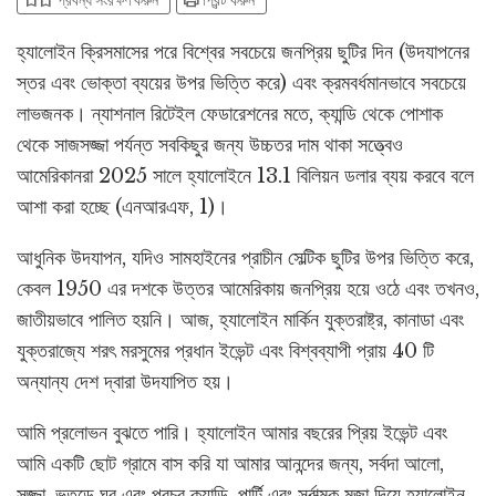
bookmark_add
bookmark_added
print
প্রবন্ধ সংরক্ষণ করুন
প্রিন্ট করুন
হ্যালোইন ক্রিসমাসের পরে বিশ্বের সবচেয়ে জনপ্রিয় ছুটির দিন (উদযাপনের
স্তর এবং ভোক্তা ব্যয়ের উপর ভিত্তি করে) এবং ক্রমবর্ধমানভাবে সবচেয়ে
লাভজনক। ন্যাশনাল রিটেইল ফেডারেশনের মতে, ক্যান্ডি থেকে পোশাক
থেকে সাজসজ্জা পর্যন্ত সবকিছুর জন্য উচ্চতর দাম থাকা সত্ত্বেও
আমেরিকানরা 2025 সালে হ্যালোইনে 13.1 বিলিয়ন ডলার ব্যয় করবে বলে
আশা করা হচ্ছে (এনআরএফ, 1)।
আধুনিক উদযাপন, যদিও সামহাইনের প্রাচীন সেল্টিক ছুটির উপর ভিত্তি করে,
কেবল 1950 এর দশকে উত্তর আমেরিকায় জনপ্রিয় হয়ে ওঠে এবং তখনও,
জাতীয়ভাবে পালিত হয়নি। আজ, হ্যালোইন মার্কিন যুক্তরাষ্ট্র, কানাডা এবং
যুক্তরাজ্যে শরৎ মরসুমের প্রধান ইভেন্ট এবং বিশ্বব্যাপী প্রায় 40 টি
অন্যান্য দেশ দ্বারা উদযাপিত হয়।
আমি প্রলোভন বুঝতে পারি। হ্যালোইন আমার বছরের প্রিয় ইভেন্ট এবং
আমি একটি ছোট গ্রামে বাস করি যা আমার আনন্দের জন্য, সর্বদা আলো,
সজ্জা, ভুতুড়ে ঘর এবং প্রচুর ক্যান্ডি, পার্টি এবং সর্বাত্মক মজা দিয়ে হ্যালোইন