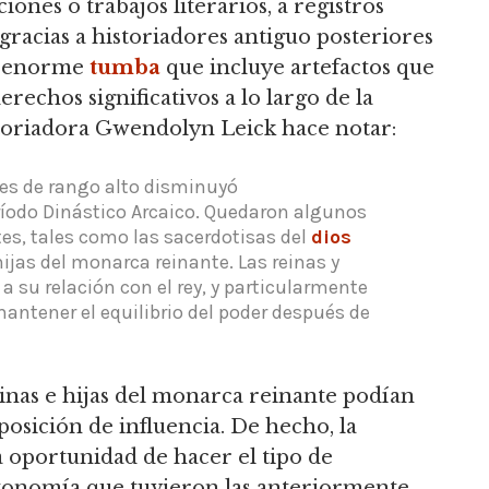
iones o trabajos literarios, a registros
gracias a historiadores antiguo posteriores
su enorme
tumba
que incluye artefactos que
rechos significativos a lo largo de la
storiadora Gwendolyn Leick hace notar:
eres de rango alto disminuyó
íodo Dinástico Arcaico.
Quedaron algunos
es, tales como las sacerdotisas del
dios
ijas del monarca reinante.
Las reinas y
a su relación con el rey, y particularmente
mantener el equilibrio del poder después de
einas e hijas del monarca reinante podían
osición de influencia.
De hecho, la
 oportunidad de hacer el tipo de
autonomía que tuvieron las anteriormente