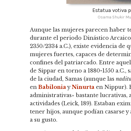
Estatua votiva 
Osama Shukir Mu
Aunque las mujeres parecen haber te
durante el periodo Dinástico Arcaic
2350/2334 a.C.),
existe evidencia de q
mujeres fuertes, capaces de determin
confines del patriarcado.
Entre aquel
de Sippar en torno a 1880-1550 a.C., 
de la ciudad,
Samas (aunque las
nadit
en
Babilonia
y
Ninurta
en Nippur).
E
administrativas» bastante lucrativas, 
actividades (Leick, 189).
Estaban eximi
tener hijos, aunque podían casarse y
a su gusto.