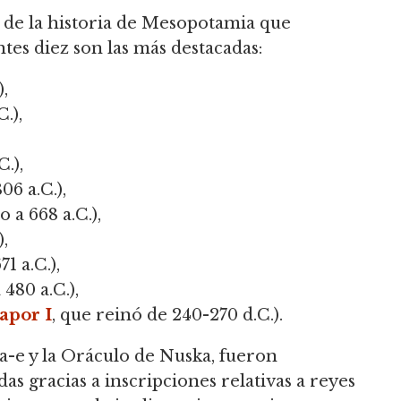
 de la historia de Mesopotamia que
tes diez son las más destacadas:
,
.),
.),
6 a.C.),
 a 668 a.C.),
,
1 a.C.),
480 a.C.),
apor I
, que reinó de 240-270 d.C.).
a-e y la Oráculo de Nuska, fueron
as gracias a inscripciones relativas a reyes