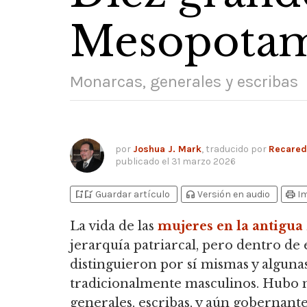
Mesopotam
Monarcas, generales y escribas
por
Joshua J. Mark
, traducido por
Recaredo
publicado el
31 marzo 2026
bookmark_add
bookmark_added
headphones
print
Guardar artículo
Versión en audio
I
La vida de las
mujeres en la antigu
jerarquía patriarcal, pero dentro de
distinguieron por sí mismas y alguna
tradicionalmente masculinos.
Hubo m
generales, escribas, y aún gobernant