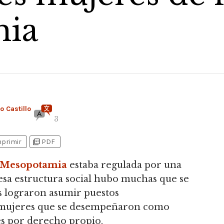
ia
 Castillo
3
picture_as_pdf
mprimir
PDF
a Mesopotamia
estaba regulada por una
 esa estructura social hubo muchas que se
s lograron asumir puestos
ujeres que se desempeñaron como
es por derecho propio.