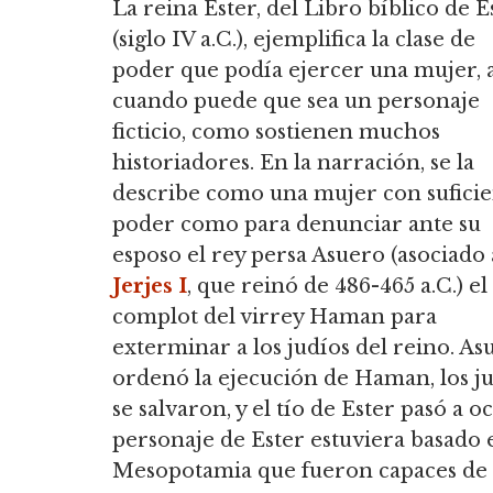
La reina Ester, del Libro bíblico de E
(siglo IV a.C.), ejemplifica la clase de
poder que podía ejercer una mujer, 
cuando puede que sea un personaje
ficticio, como sostienen muchos
historiadores.
En la narración, se la
describe como una mujer con sufici
poder como para denunciar ante su
esposo el rey persa Asuero (asociado 
Jerjes I
, que reinó de 486-465 a.C.) el
complot del virrey Haman para
exterminar a los judíos del reino.
As
ordenó la ejecución de Haman, los j
se salvaron, y el tío de Ester pasó a 
personaje de Ester estuviera basado e
Mesopotamia que fueron capaces de e