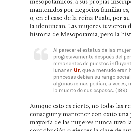
mesopotámicos,
a sus propias inscripc
mantenidos por negocios familiares, 
o, en el caso de la reina Puabi, por 
la identifican.
Las mujeres tuvieron de
historia de Mesopotamia, pero la hi
Al parecer el estatus de las muj
progresivamente después del per
remanentes de puestos influyent
lunar en
Ur
, que a menudo eran h
princesas debían su rango social 
algunas reinas podían, a veces, 
la muerte de sus esposos.
(189)
Aunque esto es cierto, no todas las r
conseguir y mantener con éxito una p
mayoría de las mujeres nunca tuvo la
contribución o ejercer la clase de 