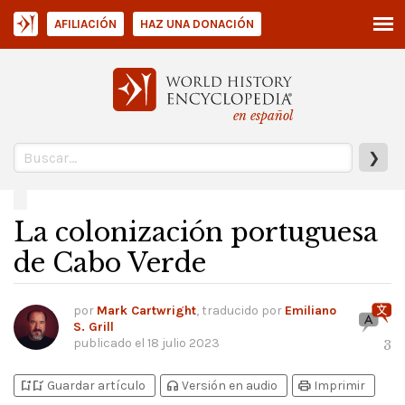
AFILIACIÓN
HAZ UNA DONACIÓN
en español
❯
La colonización portuguesa
de Cabo Verde
por
Mark Cartwright
, traducido por
Emiliano
S. Grill
publicado el
18 julio 2023
3
bookmark_add
bookmark_added
headphones
print
Guardar artículo
Versión en audio
Imprimir