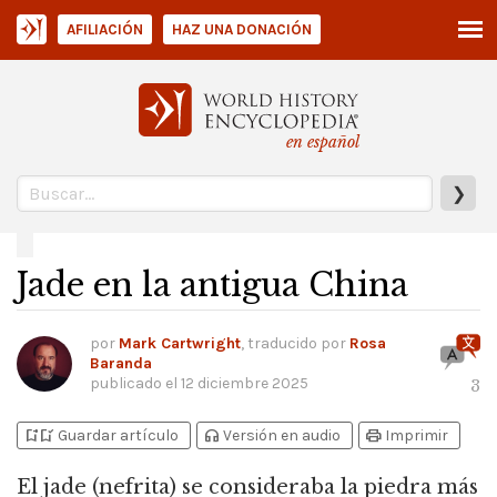
AFILIACIÓN
HAZ UNA DONACIÓN
en español
❯
Jade en la antigua China
por
Mark Cartwright
, traducido por
Rosa
Baranda
publicado el
12 diciembre 2025
3
bookmark_add
bookmark_added
headphones
print
Guardar artículo
Versión en audio
Imprimir
El jade
(nefrita) se consideraba la piedra más