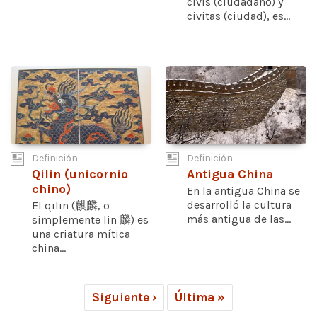
civis (ciudadano) y
civitas (ciudad), es...
Definición
Definición
Qilin (unicornio
Antigua China
chino)
En la antigua China se
desarrolló la cultura
El qilin (麒麟, o
más antigua de las...
simplemente lin 麟) es
una criatura mítica
china...
Siguiente ›
Última »