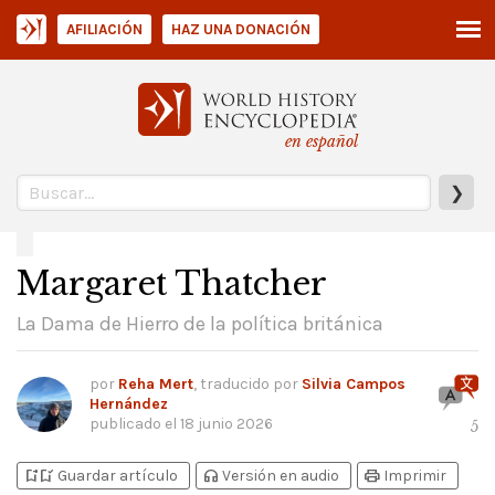
AFILIACIÓN
HAZ UNA DONACIÓN
en español
❯
Margaret Thatcher
La Dama de Hierro de la política británica
por
Reha Mert
, traducido por
Silvia Campos
Hernández
publicado el
18 junio 2026
5
bookmark_add
bookmark_added
headphones
print
Guardar artículo
Versión en audio
Imprimir