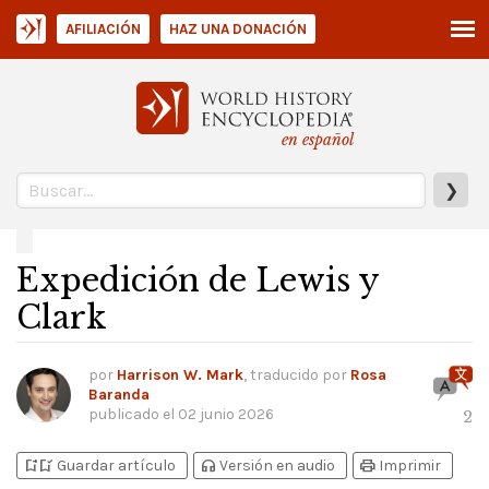
AFILIACIÓN
HAZ UNA DONACIÓN
en español
❯
Expedición de Lewis y
Clark
por
Harrison W. Mark
, traducido por
Rosa
Baranda
publicado el
02 junio 2026
2
bookmark_add
bookmark_added
headphones
print
Guardar artículo
Versión en audio
Imprimir