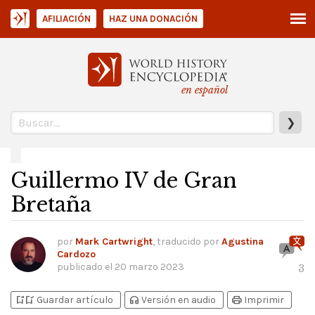
AFILIACIÓN
HAZ UNA DONACIÓN
en español
❯
Guillermo IV de Gran
Bretaña
por
Mark Cartwright
, traducido por
Agustina
Cardozo
publicado el
20 marzo 2023
3
bookmark_add
bookmark_added
headphones
print
Guardar artículo
Versión en audio
Imprimir