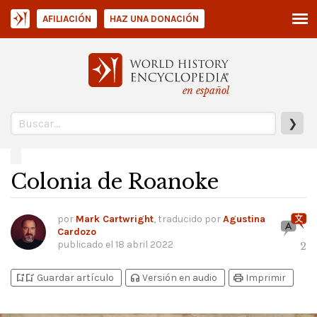
AFILIACIÓN
HAZ UNA DONACIÓN
en español
❯
Colonia de Roanoke
por
Mark Cartwright
, traducido por
Agustina
Cardozo
publicado el
18 abril 2022
2
bookmark_add
bookmark_added
headphones
print
Guardar artículo
Versión en audio
Imprimir