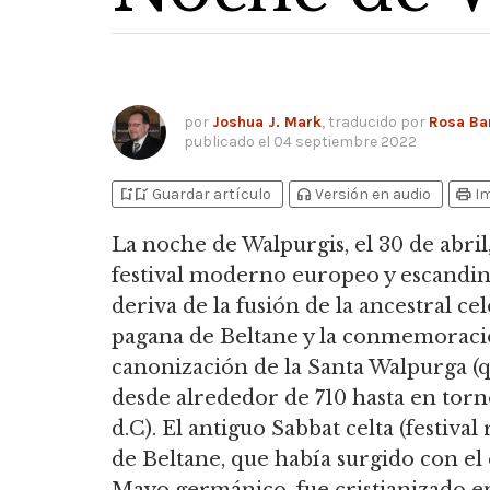
por
Joshua J. Mark
, traducido por
Rosa Ba
publicado el
04 septiembre 2022
bookmark_add
bookmark_added
headphones
print
Guardar artículo
Versión en audio
I
La noche de Walpurgis,
el 30 de abril
festival moderno europeo y escandi
deriva de la fusión de la ancestral ce
pagana de Beltane y la conmemoraci
canonización de la Santa Walpurga (q
desde alrededor de 710 hasta en torn
d.C). El antiguo Sabbat celta (festival 
de Beltane, que había surgido con el 