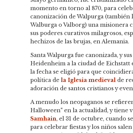
Mayo germánico, fue cristianizado e
momento en torno al 870, para celeb
canonización de Walpurga (también 
Walburga o Valborg) una misionera cr
sus poderes curativos milagrosos, es
hechizos de las brujas, en Alemania.
Santa Walpurga fue canonizada, y sus 
Heidenheim a la ciudad de Eichstatt 
la fecha se eligió para que coincidie
política de
la Iglesia medieval
de red
adoración de santos cristianos y event
A menudo los neopaganos se refieren 
Halloween" en la actualidad, y tiene v
Samhain
, el 31 de octubre, cuando 
para celebrar fiestas y los niños sal