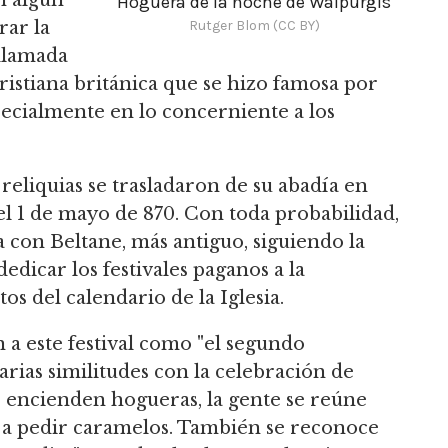
n algún
Hoguera de la noche de Walpurgis
Rutger Blom (CC BY)
rar la
llamada
istiana británica que se hizo famosa por
pecialmente en lo concerniente a los
reliquias se trasladaron de su abadía en
el 1 de mayo de 870. Con toda probabilidad,
ra con Beltane, más antiguo, siguiendo la
edicar los festivales paganos a la
os del calendario de la Iglesia.
a este festival como "el segundo
arias similitudes con la celebración de
se encienden hogueras, la gente se reúne
en a pedir caramelos. También se reconoce