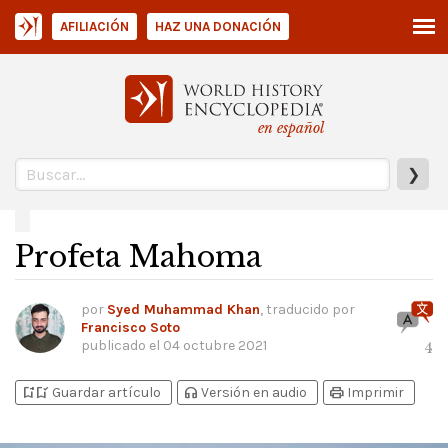
AFILIACIÓN
HAZ UNA DONACIÓN
en español
❯
Profeta Mahoma
por
Syed Muhammad Khan
, traducido por
Francisco Soto
publicado el
04 octubre 2021
4
bookmark_add
bookmark_added
headphones
print
Guardar artículo
Versión en audio
Imprimir