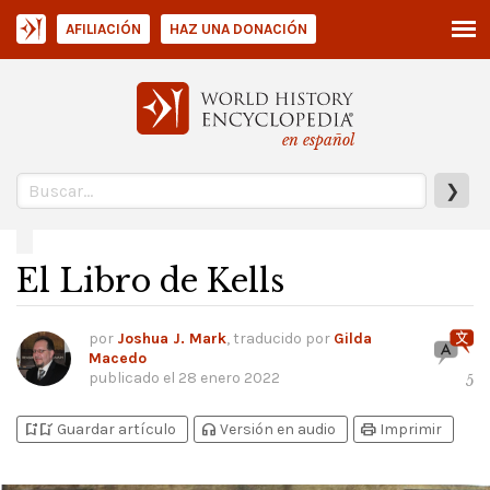
AFILIACIÓN
HAZ UNA DONACIÓN
en español
❯
El Libro de Kells
por
Joshua J. Mark
, traducido por
Gilda
Macedo
publicado el
28 enero 2022
5
bookmark_add
bookmark_added
headphones
print
Guardar artículo
Versión en audio
Imprimir