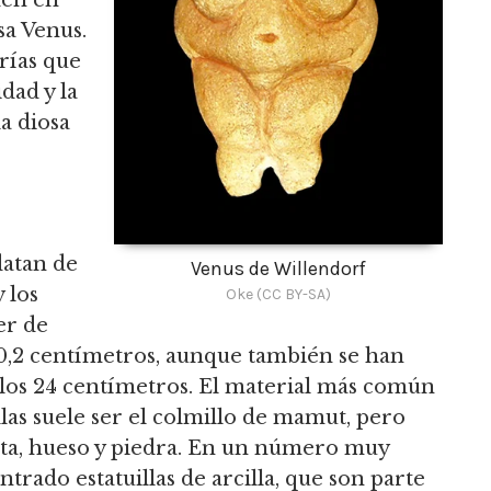
den en
sa Venus.
rías que
idad y la
la diosa
datan de
Venus de Willendorf
 los
Oke (CC BY-SA)
er de
0,2 centímetros,
aunque también se han
los 24 centímetros.
El material más común
llas suele ser el colmillo de mamut, pero
a, hueso y piedra.
En un número muy
rado estatuillas de arcilla, que son parte