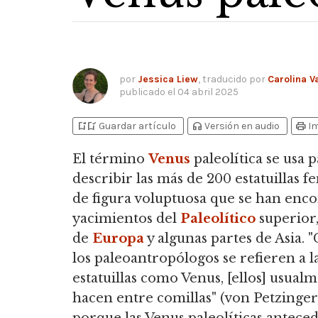
por
Jessica Liew
, traducido por
Carolina V
publicado el
04 abril 2025
bookmark_add
bookmark_added
headphones
print
Guardar artículo
Versión en audio
I
El término
Venus
paleolítica se usa 
describir las más de 200 estatuillas 
de figura voluptuosa que se han enc
yacimientos del
Paleolítico
superior,
de
Europa
y algunas partes de Asia.
"
los paleoantropólogos se refieren a l
estatuillas como Venus, [ellos] usual
hacen entre comillas" (von Petzinger,