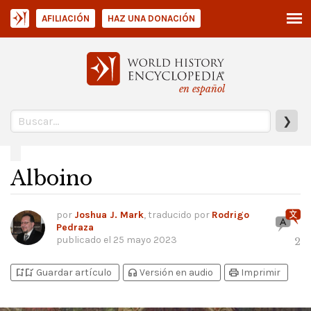
AFILIACIÓN
HAZ UNA DONACIÓN
en español
❯
Alboino
por
Joshua J. Mark
, traducido por
Rodrigo
Pedraza
publicado el
25 mayo 2023
2
bookmark_add
bookmark_added
headphones
print
Guardar artículo
Versión en audio
Imprimir