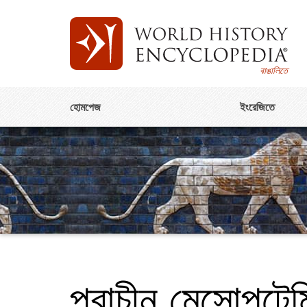
বাঙালিতে
হোমপেজ
ইংরেজিতে
প্রাচীন মেসোপটেমি