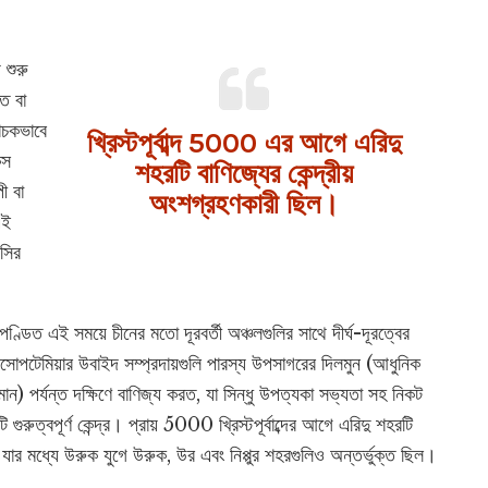
 শুরু
হত বা
বাচকভাবে
খ্রিস্টপূর্বাব্দ 5000 এর আগে
এরিদু
কস
শহরটি বাণিজ্যের কেন্দ্রীয়
পী বা
অংশগ্রহণকারী ছিল।
এই
্সির
 পণ্ডিত এই সময়ে চীনের মতো দূরবর্তী অঞ্চলগুলির সাথে দীর্ঘ-দূরত্বের
েসোপটেমিয়ার উবাইদ সম্প্রদায়গুলি পারস্য উপসাগরের দিলমুন (আধুনিক
 পর্যন্ত দক্ষিণে বাণিজ্য করত, যা সিন্ধু উপত্যকা সভ্যতা সহ নিকট
ুরুত্বপূর্ণ কেন্দ্র। প্রায় 5000 খ্রিস্টপূর্বাব্দের আগে এরিদু শহরটি
, যার মধ্যে উরুক যুগে উরুক, উর এবং নিপ্পুর শহরগুলিও অন্তর্ভুক্ত ছিল।