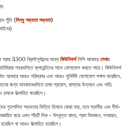
ছে:
ান পুঁতি (
সিন্ধু সভ্যতা
সভ্যতা
)
 মাইনর)
প্রায় 3500 খ্রিস্টপূর্বাব্দের মধ্যে
কিউনিফর্ম
লিপি আকারে
লেখা
র
োপটেমিয়ার শহরগুলিতে ক্লায়েন্টদের সাথে যোগাযোগ করতে পারে। কিউনিফর্ম
, লিখিত আকারে আরও পরিষ্কার এবং আরও সুনির্দিষ্ট যোগাযোগ সক্ষম করেছিল,
হনের জন্য যানবাহনগুলিতে চাকা প্রয়োগ, রাস্তার উন্নয়ন এবং গাড়ি
ও চাষকে উত্সাহিত করেছিল।
ণীদের গৃহপালিত সভ্যতার ভিত্তি হিসাবে বোঝা যায়, তবে স্থানীয় এবং দীর্ঘ-
্ঞায়িত করে এমন পাঁচটি দিক - উদ্বৃত্ত খাদ্য, শ্রম বিভাজন, নগরায়ন,
ত হয়েছিল বা আরও উত্সাহিত হয়েছিল।