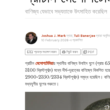
বাণিজ্য যেভাবে সভ্যতাকে উৎসাহিত করেছিল
Joshua J. Mark
দ্বারা,
Tuli Banerjee
দ্বারা অনূদি
10 February 2026
-এ প্রকাশিত
bookmark_add
bookmark_added
print
picture_as_pdf
প্রবন্ধ সংরক্ষণ করুন
প্রিন্ট করুন
PDF
প্রাচীন
মেসোপটেমিয়া
য় স্থানীয় বাণিজ্য উবাইদ যুগে (প্রায় 6
3100 খ্রিস্টপূর্বাব্দ) মধ্যে দীর্ঘ-দূরত্বের বাণিজ্যে বিকশিত হ
2900-2350/2334 খ্রিস্টপূর্বাব্দ) সমৃদ্ধ হয়েছিল। বাণিজ্যে
মধ্যযুগীয় যুগের শুরুতে।