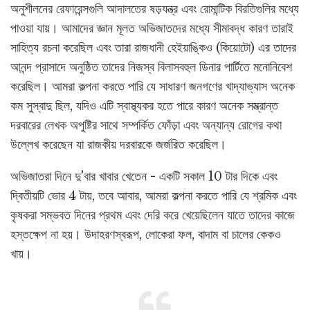
অনুশীলনের রেফারেন্সগুলি আদালতের ষড়যন্ত্র এবং রোমান্টিক বিরতিগুলির মধ্যে
পাওয়া যায়। আমাদের জ্ঞান মূলত অভিজাতদের মধ্যে সীমাবদ্ধ কারণ তারাই
সাহিত্য রচনা করেছিল এবং তারা রাজধানী হেইয়াঙ্কিও (কিয়োটো) এর তাদের
আনন্দ প্রাসাদে অনুষ্ঠিত তাদের নিজস্ব বিলাসবহুল ডিনার পার্টিতে মনোনিবেশ
করেছিল। আমরা কল্পনা করতে পারি যে সাধারণ জনগণের খাদ্যাভ্যাস অনেক
কম সুস্বাদু ছিল, যদিও এটি স্বাস্থ্যকর হতে পারে কারণ অনেক সম্ভ্রান্ত
দরবারের লেখক অপুষ্টির সাথে সম্পর্কিত ফোঁড়া এবং অন্যান্য রোগের কথা
উল্লেখ করেছেন যা রাজকীয় দরবারকে জর্জরিত করেছিল।
অভিজাতরা দিনে দু'বার খাবার খেতেন - একটি সকাল 10 টার দিকে এবং
দ্বিতীয়টি ভোর 4 টায়, তবে আবার, আমরা কল্পনা করতে পারি যে শ্রমিক এবং
কৃষকরা সম্ভবত দিনের প্রথম এবং দেরি করে খেয়েছিলেন যাতে তাদের কাজে
হস্তক্ষেপ না হয়। উদাহরণস্বরূপ, লোকেরা ফল, বাদাম বা চালের কেকও
খায়।