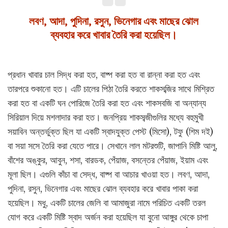
লবণ, আদা, পুদিনা, রসুন, ভিনেগার এবং মাছের ঝোল
ব্যবহার করে খাবার তৈরি করা হয়েছিল।
প্রধান খাবার চাল সিদ্ধ করা হত, বাষ্প করা হত বা রান্না করা হত এবং
তারপরে শুকানো হত। এটি চালের পিঠা তৈরি করতে শাকসব্জির সাথে মিশ্রিত
করা হত বা একটি ঘন পোরিজে তৈরি করা হত এবং শাকসবজি বা অন্যান্য
সিরিয়াল দিয়ে মশলাদার করা হত। জনপ্রিয় শাকসব্জীগুলির মধ্যে বহুমুখী
সয়াবিন অন্তর্ভুক্ত ছিল যা একটি স্বাদযুক্ত পেস্ট (মিসো), টফু (শিম দই)
বা সয়া সসে তৈরি করা যেতে পারে। সেখানে লাল মটরশুটি, জাপানি মিষ্টি আলু,
বাঁশের অঙ্কুর, আবুন, শসা, বারডক, পেঁয়াজ, বসন্তের পেঁয়াজ, ইয়াম এবং
মূলা ছিল। এগুলি কাঁচা বা সেদ্ধ, বাষ্প বা আচার খাওয়া হত। লবণ, আদা,
পুদিনা, রসুন, ভিনেগার এবং মাছের ঝোল ব্যবহার করে খাবার পাকা করা
হয়েছিল। মধু, একটি চালের জেলি বা আমাজুরা নামে পরিচিত একটি তরল
যোগ করে একটি মিষ্টি স্বাদ অর্জন করা হয়েছিল যা বুনো আঙ্গুর থেকে চাপা