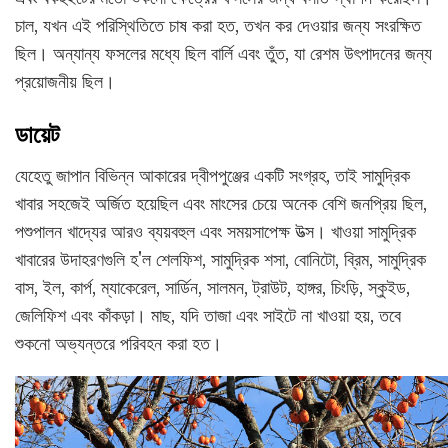
চাল, যখন এই পরিস্থিতিতে চাষ করা হত, তখন কর দেওয়ার জন্য সংরক্ষিত
ছিল। অন্যান্য ফসলের মধ্যে ছিল বার্লি এবং তুঁত, যা রেশম উৎপাদনের জন্য
প্রয়োজনীয় ছিল।
ডায়েট
যেহেতু জাপান বিভিন্ন আকারের দ্বীপপুঞ্জের একটি সংগ্রহ, তাই সামুদ্রিক
খাবার সহজেই অর্জিত হয়েছিল এবং মাংসের চেয়ে অনেক বেশি জনপ্রিয় ছিল,
পশুপালন খাদ্যের আরও ব্যয়বহুল এবং সময়সাপেক্ষ উত্স। খাওয়া সামুদ্রিক
খাবারের উদাহরণগুলি হ'ল শেলফিশ, সামুদ্রিক শসা, বোনিটো, ব্রিম, সামুদ্রিক
বাস, ইল, কার্প, ম্যাকেরেল, সার্ডিন, সালমন, ট্রাউট, হাঙ্গর, চিংড়ি, স্কুইড,
জেলিফিশ এবং কাঁকড়া। মাছ, যদি তাজা এবং সাইটে না খাওয়া হয়, তবে
শুকনো অভ্যন্তরে পরিবহন করা হত।