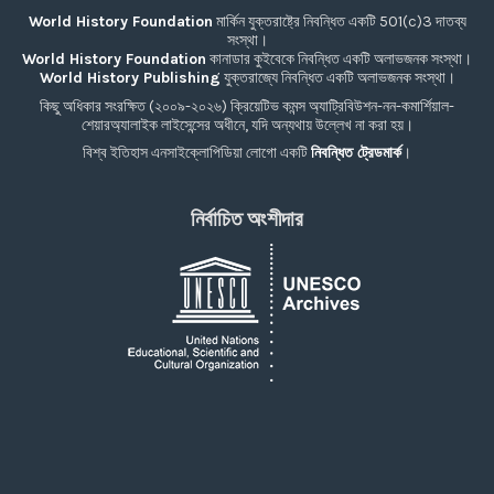
World History Foundation
মার্কিন যুক্তরাষ্ট্রে নিবন্ধিত একটি 501(c)3 দাতব্য
সংস্থা।
World History Foundation
কানাডার কুইবেকে নিবন্ধিত একটি অলাভজনক সংস্থা।
World History Publishing
যুক্তরাজ্যে নিবন্ধিত একটি অলাভজনক সংস্থা।
কিছু অধিকার সংরক্ষিত (২০০৯-২০২৬) ক্রিয়েটিভ কমন্স অ্যাট্রিবিউশন-নন-কমার্শিয়াল-
শেয়ারঅ্যালাইক লাইসেন্সের অধীনে, যদি অন্যথায় উল্লেখ না করা হয়।
বিশ্ব ইতিহাস এনসাইক্লোপিডিয়া লোগো একটি
নিবন্ধিত ট্রেডমার্ক
।
নির্বাচিত অংশীদার