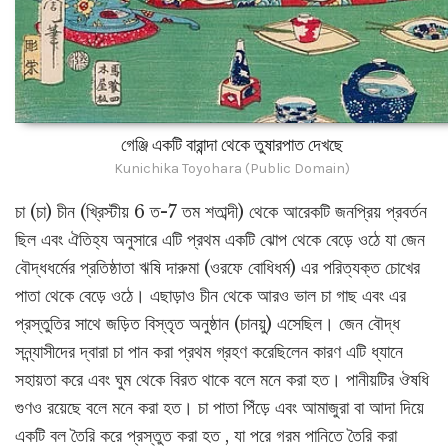
গেঞ্জি একটি বারান্দা থেকে তুষারপাত দেখছে
Kunichika Toyohara (Public Domain)
চা (চা) চীন (খ্রিস্টীয় 6 ত-7 তম শতাব্দী) থেকে আরেকটি জনপ্রিয় প্রবর্তন
ছিল এবং ঐতিহ্য অনুসারে এটি প্রথম একটি ঝোপ থেকে বেড়ে ওঠে যা জেন
বৌদ্ধধর্মের প্রতিষ্ঠাতা ঋষি দারুমা (ওরফে বোধিধর্ম) এর পরিত্যক্ত চোখের
পাতা থেকে বেড়ে ওঠে। এছাড়াও চীন থেকে আরও ভাল চা গাছ এবং এর
প্রস্তুতির সাথে জড়িত বিস্তৃত অনুষ্ঠান (চানয়ু) এসেছিল। জেন বৌদ্ধ
সন্ন্যাসীদের দ্বারা চা পান করা প্রথম গ্রহণ করেছিলেন কারণ এটি ধ্যানে
সহায়তা করে এবং ঘুম থেকে বিরত থাকে বলে মনে করা হত। পানীয়টির ঔষধি
গুণও রয়েছে বলে মনে করা হত। চা পাতা পিঁড়ে এবং আমাজুরা বা আদা দিয়ে
একটি বল তৈরি করে প্রস্তুত করা হত , যা পরে গরম পানিতে তৈরি করা