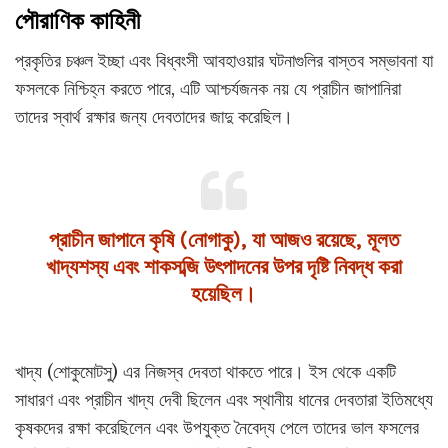
পৌরাণিক কাহিনী
প্রকৃতির চঞ্চল ইচ্ছা এবং বিধ্বংসী আবহাওয়ার ঘটনাগুলির বাস্তব সম্ভাবনা যা
ফসলকে নিশ্চিহ্ন করতে পারে, এটি আশ্চর্যজনক নয় যে প্রাচীন জাপানিরা
তাদের স্বার্থ রক্ষার জন্য দেবতাদের জাদু করেছিল।
প্রাচীন জাপানে কৃষি (নোগাকু), যা আজও রয়েছে, মূলত
খাদ্যশস্য এবং শাকসব্জি উৎপাদনের উপর দৃষ্টি নিবদ্ধ করা
হয়েছিল।
খাদ্য (শোকুমোটসু) এর নিজস্ব দেবতা থাকতে পারে। ইস থেকে একটি
সাধারণ এবং প্রাচীন খাদ্য দেবী ছিলেন এবং স্থানীয় ধানের দেবতারা ইতিমধ্যে
কৃষকদের রক্ষা করেছিলেন এবং উপযুক্ত নৈবেদ্য পেলে তাদের ভাল ফসলের