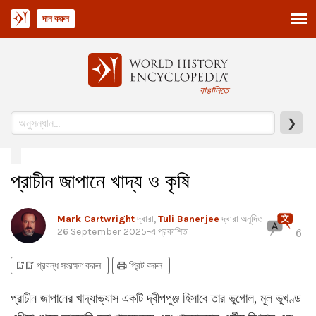
দান করুন
বাঙালিতে
❯
প্রাচীন জাপানে খাদ্য ও কৃষি
Mark Cartwright
দ্বারা,
Tuli Banerjee
দ্বারা অনূদিত
26 September 2025
-এ প্রকাশিত
6
bookmark_add
bookmark_added
print
প্রবন্ধ সংরক্ষণ করুন
প্রিন্ট করুন
প্রাচীন জাপানের খাদ্যাভ্যাস একটি দ্বীপপুঞ্জ হিসাবে তার ভূগোল, মূল ভূখণ্ড