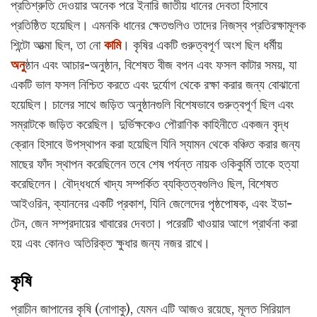
প্রতিশ্রুতি দেওয়ার অনেক পরে ইনারি জাতীয় ধানের দেবতা হিসাবে
প্রতিষ্ঠিত হয়েছিল। এমনকি ধানের ক্ষেতগুলিও তাদের নিজস্ব প্রতিরক্ষামূলক
শিন্টো আত্মা ছিল, তা নো
কামি
। কৃষির একটি গুরুত্বপূর্ণ অংশ ছিল ধর্মীয়
অনু
ষ্ঠান এবং আচার-অনুষ্ঠান, বিশেষত বীজ বপন এবং ফসল কাটার সময়, যা
একটি ভাল ফসল নিশ্চিত করতে এবং দুর্যোগ থেকে রক্ষা করার জন্য বোঝানো
হয়েছিল। চালের সাথে জড়িত অনুষ্ঠানগুলি বিশেষভাবে গুরুত্বপূর্ণ ছিল এবং
সম্রাটকে জড়িত করেছিল। দুর্ভিক্ষকেও পৌরাণিক কাহিনীতে একজন বৃদ্ধ
ক্রোন হিসাবে উপস্থাপন করা হয়েছিল যিনি স্যামন থেকে বঞ্চিত করার জন্য
মাছের ফাঁদ স্থাপন করেছিলেন তবে শেষ পর্যন্ত নায়ক ওকিকুর্মি তাকে হত্যা
করেছিলেন। বৌদ্ধধর্মে খাদ্য সম্পর্কিত ব্যক্তিত্বগুলিও ছিল, বিশেষত
আইওরিন, ক্যাননের একটি প্রকাশ, যিনি জেলেদের পৃষ্ঠপোষক, এবং ইডা-
টেন, জেন সম্প্রদায়ের খাবারের দেবতা। পরেরটি খাওয়ার আগে প্রার্থনা করা
হয় এবং কোনও অতিরিক্ত ক্ষুধার জন্য নজর রাখে।
কৃষি
প্রাচীন জাপানের কৃষি (নোগাকু), যেমন এটি আজও রয়েছে, মূলত সিরিয়াল