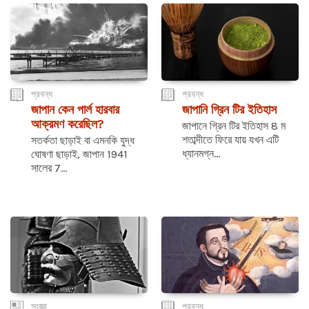
প্রবন্ধ
প্রবন্ধ
জাপান কেন পার্ল হারবার
জাপানি গ্রিন টির ইতিহাস
আক্রমণ করেছিল?
জাপানে গ্রিন টির ইতিহাস 8 ম
শতাব্দীতে ফিরে যায় যখন এটি
সতর্কতা ছাড়াই বা এমনকি যুদ্ধ
ধ্যানমগ্ন...
ঘোষণা ছাড়াই, জাপান 1941
সালের 7...
সংজ্ঞা
প্রবন্ধ