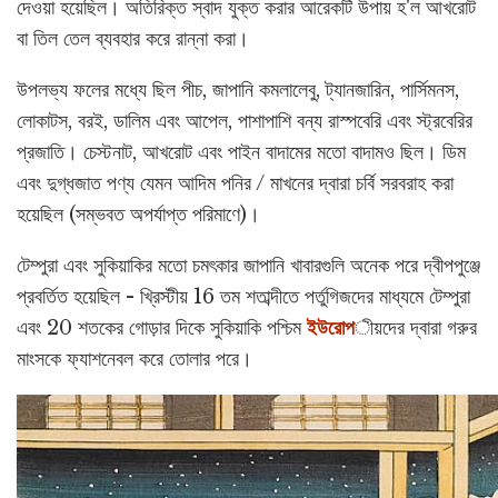
দেওয়া হয়েছিল। অতিরিক্ত স্বাদ যুক্ত করার আরেকটি উপায় হ'ল আখরোট
বা তিল তেল ব্যবহার করে রান্না করা।
উপলভ্য ফলের মধ্যে ছিল পীচ, জাপানি কমলালেবু, ট্যানজারিন, পার্সিমনস,
লোকাটস, বরই, ডালিম এবং আপেল, পাশাপাশি বন্য রাস্পবেরি এবং স্ট্রবেরির
প্রজাতি। চেস্টনাট, আখরোট এবং পাইন বাদামের মতো বাদামও ছিল। ডিম
এবং দুগ্ধজাত পণ্য যেমন আদিম পনির / মাখনের দ্বারা চর্বি সরবরাহ করা
হয়েছিল (সম্ভবত অপর্যাপ্ত পরিমাণে)।
টেম্পুরা এবং সুকিয়াকির মতো চমৎকার জাপানি খাবারগুলি অনেক পরে দ্বীপপুঞ্জে
প্রবর্তিত হয়েছিল - খ্রিস্টীয় 16 তম শতাব্দীতে পর্তুগিজদের মাধ্যমে টেম্পুরা
এবং 20 শতকের গোড়ার দিকে সুকিয়াকি পশ্চিম
ইউরোপ
ীয়দের দ্বারা গরুর
মাংসকে ফ্যাশনেবল করে তোলার পরে।