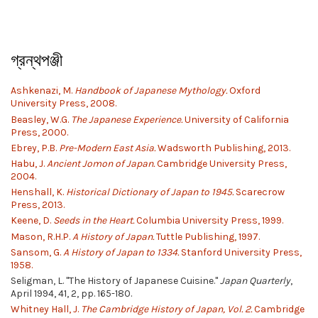
গ্রন্থপঞ্জী
Ashkenazi, M.
Handbook of Japanese Mythology.
Oxford
University Press, 2008.
Beasley, W.G.
The Japanese Experience.
University of California
Press, 2000.
Ebrey, P.B.
Pre-Modern East Asia.
Wadsworth Publishing, 2013.
Habu, J.
Ancient Jomon of Japan.
Cambridge University Press,
2004.
Henshall, K.
Historical Dictionary of Japan to 1945.
Scarecrow
Press, 2013.
Keene, D.
Seeds in the Heart.
Columbia University Press, 1999.
Mason, R.H.P.
A History of Japan.
Tuttle Publishing, 1997.
Sansom, G.
A History of Japan to 1334.
Stanford University Press,
1958.
Seligman, L. "The History of Japanese Cuisine."
Japan Quarterly
,
April 1994, 41, 2, pp. 165-180.
Whitney Hall, J.
The Cambridge History of Japan, Vol. 2.
Cambridge