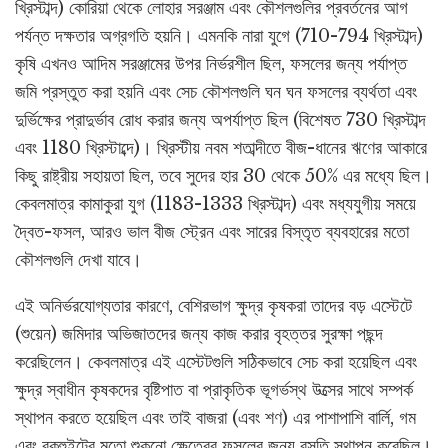
খ্রিস্টাব্দ) কোরিয়া থেকে লোহার সরঞ্জাম এবং কৌশলগুলির প্রবর্তনের আগ
পর্যন্ত দক্ষতার অগ্রগতি হয়নি। এমনকি নারা যুগে (710-794 খ্রিস্টাব্দ)
কৃষি এখনও আদিম সরঞ্জামের উপর নির্ভরশীল ছিল, ফসলের জন্য পর্যাপ্ত
জমি প্রস্তুত করা হয়নি এবং সেচ কৌশলগুলি ঘন ঘন ফসলের ব্যর্থতা এবং
দুর্ভিক্ষের প্রাদুর্ভাব রোধ করার জন্য অপর্যাপ্ত ছিল (বিশেষত 730 খ্রিস্টাব্দ
এবং 1180 খ্রিস্টাব্দে)। খ্রিস্টীয় নবম শতাব্দীতে বীজ-ধানের ঋণের আকারে
কিছু রাষ্ট্রীয় সহায়তা ছিল, তবে সুদের হার 30 থেকে 50% এর মধ্যে ছিল।
কেবলমাত্র কামাকুরা যুগ (1183-1333 খ্রিস্টাব্দ) এবং মধ্যযুগীয় সময়ে
দ্বৈত-ফসল, আরও ভাল বীজ স্ট্রেন এবং সারের বিস্তৃত ব্যবহারের মতো
কৌশলগুলি দেখা যাবে।
এই অনির্ভরযোগ্যতার কারণে, বেশিরভাগ ক্ষুদ্র কৃষকরা তাদের বড় এস্টেটে
(শুয়েন) জমিদার অভিজাতদের জন্য কাজ করার বৃহত্তর সুরক্ষা পছন্দ
করেছিলেন। কেবলমাত্র এই এস্টেটগুলি সঠিকভাবে সেচ করা হয়েছিল এবং
ক্ষুদ্র স্বাধীন কৃষকদের বৃষ্টিপাত বা প্রাকৃতিক ভূগর্ভস্থ উত্সের সাথে সম্পর্ক
স্থাপন করতে হয়েছিল এবং তাই বাজরা (এবং শণ) এর পাশাপাশি বার্লি, গম
এবং বকহুইটের মতো শুকনো ক্ষেত্রের ফসলের জন্য বসতি স্থাপন করেছিল।