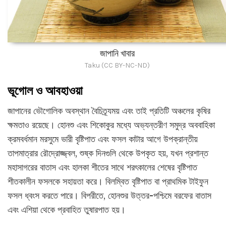
জাপানি খাবার
Taku (CC BY-NC-ND)
ভূগোল ও আবহাওয়া
জাপানের ভৌগোলিক অবস্থান বৈচিত্র্যময় এবং তাই প্রতিটি অঞ্চলের কৃষির
ক্ষমতাও রয়েছে। হোনশু এবং শিকোকুর মধ্যে অভ্যন্তরীণ সমুদ্র অববাহিকা
ক্রমবর্ধমান মরসুমে ভারী বৃষ্টিপাত এবং ফসল কাটার আগে উপক্রান্তীয়
তাপমাত্রার রৌদ্রোজ্জ্বল, শুষ্ক দিনগুলি থেকে উপকৃত হয়, যখন প্রশান্ত
মহাসাগরের বাতাস এবং হালকা শীতের সাথে শরৎকালের শেষের বৃষ্টিপাত
শীতকালীন ফসলকে সহায়তা করে। বিলম্বিত বৃষ্টিপাত বা প্রাথমিক টাইফুন
ফসল ধ্বংস করতে পারে। বিপরীতে, হোনশুর উত্তর-পশ্চিমে বরফের বাতাস
এবং এশিয়া থেকে প্রবাহিত তুষারপাত হয়।