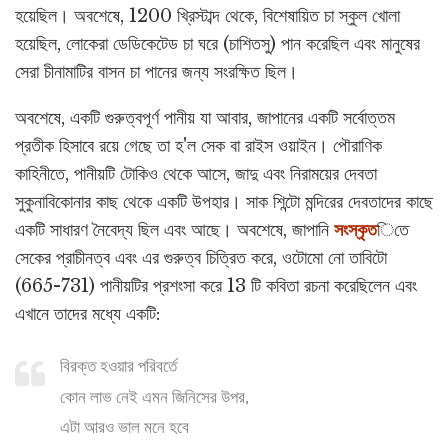
হয়েছিল। অবশেষে, 1200 খ্রিস্টাব্দ থেকে, বিশেষায়িত চা স্কুল খোলা
হয়েছিল, লোকেরা ডেডিকেটেড চা ঘরে (চাশিতসু) পান করেছিল এবং মানুষের
সেরা চীনামাটির বাসন চা পানের জন্য সংরক্ষিত ছিল।
অবশেষে, একটি গুরুত্বপূর্ণ পানীয় যা আবার, জাপানের একটি সর্বোত্তম
প্রতীক হিসাবে রয়ে গেছে তা হ'ল সেক বা রাইস ওয়াইন। পৌরাণিক
কাহিনীতে, পানীয়টি টোকিও থেকে আসে, জাদু এবং নিরাময়ের দেবতা
সুকুনাবিকোনার কাছ থেকে একটি উপহার। সাক শিন্টো মন্দিরের দেবতাদের কাছে
একটি সাধারণ নৈবেদ্য ছিল এবং আছে। অবশেষে, জাপানি
সংস্কৃত
িতে
সেকের প্রাচীনত্ব এবং এর গুরুত্ব চিত্রিত করে, ওটোমো নো তাবিটো
(665-731) পানীয়টির প্রশংসা করে 13 টি কবিতা রচনা করেছিলেন এবং
এখানে তাদের মধ্যে একটি:
বিরক্ত হওয়ার পরিবর্তে
কোন লাভ নেই এমন জিনিসের উপর,
এটা আরও ভাল মনে হবে