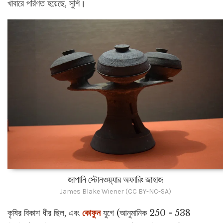
খাবারে পরিণত হয়েছে, সুশি।
জাপানি স্টোনওয়্যার অফারিং জাহাজ
James Blake Wiener (CC BY-NC-SA)
কৃষির বিকাশ ধীর ছিল, এবং
কোফুন
যুগে (আনুমানিক 250 - 538