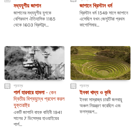
মধ্যযুগীয় জাপান
জাপানে খ্রিস্টান ধর্ম
জাপানের মধ্যযুগীয় যুগকে
খ্রিস্টান ধর্ম 1549 সালে জাপানে
বেশিরভাগ ঐতিহাসিক 1185
এসেছিল যখন জেসুইটরা প্রথম
থেকে 1603 খ্রিস্টাব্দ...
কাগোশিমায়...
প্রবন্ধ
প্রবন্ধ
পার্ল হারবারে হামলা
- কেন
ইনকা খাদ্য ও কৃষি
দ্বিতীয় বিশ্বযুদ্ধে প্রবেশ করল
ইনকা সাম্রাজ্য চারটি জলবায়ু
যুক্তরাষ্ট্র
অঞ্চল নিয়ন্ত্রণ করেছিল এবং
ফলস্বরূপ...
একটি জাপানি বাহক বাহিনী 1941
সালের 7 ডিসেম্বর হাওয়াইয়ের
পার্ল...