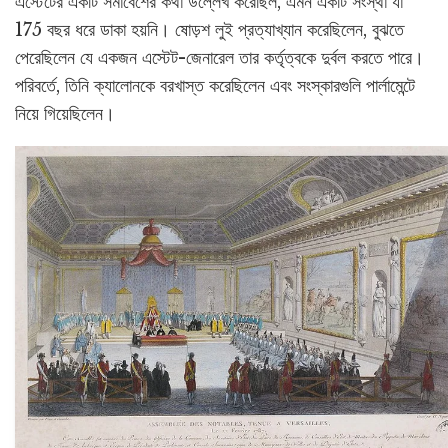
এস্টেটের একটি সমাবেশের কথা উল্লেখ করেছিল, এমন একটি সংস্থা যা
175 বছর ধরে ডাকা হয়নি। ষোড়শ লুই প্রত্যাখ্যান করেছিলেন, বুঝতে
পেরেছিলেন যে একজন এস্টেট-জেনারেল তার কর্তৃত্বকে দুর্বল করতে পারে।
পরিবর্তে, তিনি ক্যালোনকে বরখাস্ত করেছিলেন এবং সংস্কারগুলি পার্লামেন্টে
নিয়ে গিয়েছিলেন।