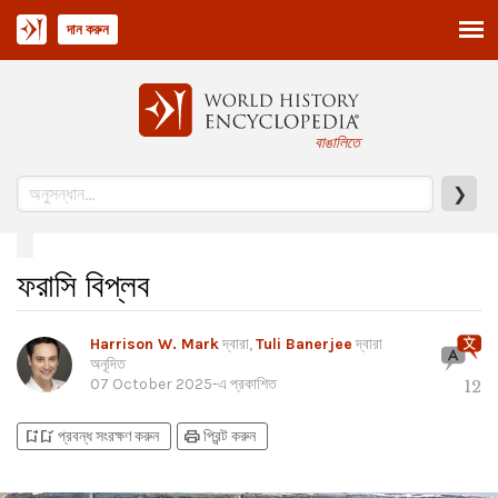
দান করুন
বাঙালিতে
❯
ফরাসি বিপ্লব
Harrison W. Mark
দ্বারা,
Tuli Banerjee
দ্বারা
অনূদিত
07 October 2025
-এ প্রকাশিত
12
bookmark_add
bookmark_added
print
প্রবন্ধ সংরক্ষণ করুন
প্রিন্ট করুন