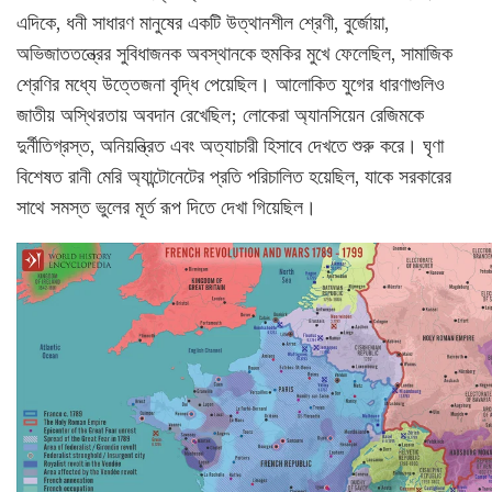
এদিকে, ধনী সাধারণ মানুষের একটি উত্থানশীল শ্রেণী, বুর্জোয়া,
অভিজাততন্ত্রের সুবিধাজনক অবস্থানকে হুমকির মুখে ফেলেছিল, সামাজিক
শ্রেণির মধ্যে উত্তেজনা বৃদ্ধি পেয়েছিল। আলোকিত যুগের ধারণাগুলিও
জাতীয় অস্থিরতায় অবদান রেখেছিল; লোকেরা অ্যানসিয়েন রেজিমকে
দুর্নীতিগ্রস্ত, অনিয়ন্ত্রিত এবং অত্যাচারী হিসাবে দেখতে শুরু করে। ঘৃণা
বিশেষত রানী মেরি অ্যান্টোনেটের প্রতি পরিচালিত হয়েছিল, যাকে সরকারের
সাথে সমস্ত ভুলের মূর্ত রূপ দিতে দেখা গিয়েছিল।