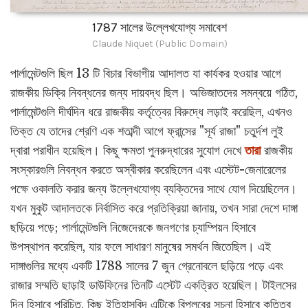
1787 সালের উল্লেখযোগ্য সমাবেশ
Claude Niquet (Public Domain)
পার্লামেন্টগুলি ছিল 13 টি বিচার বিভাগীয় আদালত যা কার্যকর হওয়ার আগে
রাজকীয় ডিক্রি নিবন্ধনের জন্য দায়বদ্ধ ছিল। অভিজাতদের সমন্বয়ে গঠিত,
পার্লামেন্টগুলি দীর্ঘদিন ধরে রাজকীয় কর্তৃত্বের বিরুদ্ধে লড়াই করেছিল, এখনও
তিক্ত যে তাদের শ্রেণি এক শতাব্দী আগে ফ্রান্সের "সূর্য রাজা" চতুর্দশ লুই
দ্বারা পরাধীন হয়েছিল। কিছু ক্ষমতা পুনরুদ্ধারের সুযোগ দেখে
তারা
রাজকীয়
সংস্কারগুলি নিবন্ধন করতে অস্বীকার করেছিলেন এবং এস্টেট-জেনারেলের
পক্ষে ওকালতি করার জন্য উল্লেখযোগ্য ব্যক্তিদের সাথে যোগ দিয়েছিলেন।
যখন মুকুট আদালতকে নির্বাসিত করে প্রতিক্রিয়া জানায়, তখন সারা দেশে দাঙ্গা
ছড়িয়ে পড়ে; পার্লামেন্টগুলি নিজেদেরকে জনগণের চ্যাম্পিয়ন হিসাবে
উপস্থাপন করেছিল, যার ফলে সাধারণ মানুষের সমর্থন জিতেছিল। এই
দাঙ্গাগুলির মধ্যে একটি 1788 সালের 7 জুন গ্রেনোবলে ছড়িয়ে পড়ে এবং
রাজার সম্মতি ছাড়াই ডাউফিনের তিনটি এস্টেট একত্রিত হয়েছিল। টাইলসের
দিন হিসাবে পরিচিত, কিছু ইতিহাসবিদ এটিকে বিপ্লবের সূচনা হিসাবে কৃতিত্ব