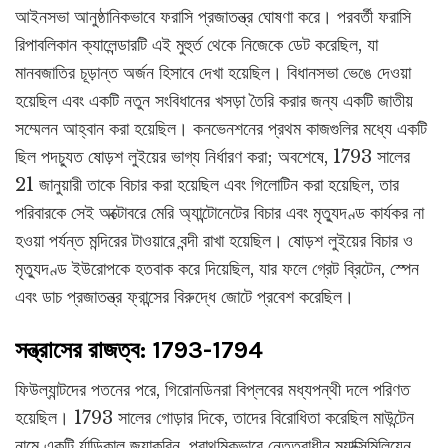
আইনসভা আনুষ্ঠানিকভাবে ফরাসি প্রজাতন্ত্র ঘোষণা করে। পরবর্তী ফরাসি
রিপাবলিকান ক্যালেন্ডারটি এই মুহুর্ত থেকে নিজেকে ডেট করেছিল, যা
মানবজাতির চূড়ান্ত অর্জন হিসাবে দেখা হয়েছিল। বিধানসভা ভেঙে দেওয়া
হয়েছিল এবং একটি নতুন সংবিধানের খসড়া তৈরি করার জন্য একটি জাতীয়
সম্মেলন আহ্বান করা হয়েছিল। কনভেনশনের প্রথম কাজগুলির মধ্যে একটি
ছিল পদচ্যুত ষোড়শ লুইয়ের ভাগ্য নির্ধারণ করা; অবশেষে, 1793 সালের
21 জানুয়ারী তাকে বিচার করা হয়েছিল এবং গিলোটিন করা হয়েছিল, তার
পরিবারকে সেই অক্টোবরে মেরি অ্যান্টোনেটের বিচার এবং মৃত্যুদণ্ড কার্যকর না
হওয়া পর্যন্ত মন্দিরের টাওয়ারে বন্দী রাখা হয়েছিল। ষোড়শ লুইয়ের বিচার ও
মৃত্যুদণ্ড ইউরোপকে হতবাক করে দিয়েছিল, যার ফলে গ্রেট ব্রিটেন, স্পেন
এবং ডাচ প্রজাতন্ত্র ফ্রান্সের বিরুদ্ধে জোটে প্রবেশ করেছিল।
সন্ত্রাসের রাজত্ব: 1793-1794
ফিউল্যান্টদের পতনের পরে, গিরোনডিনরা বিপ্লবের মধ্যপন্থী দলে পরিণত
হয়েছিল। 1793 সালের গোড়ার দিকে, তাদের বিরোধিতা করেছিল মাউন্টেন
নামে একটি র্যাডিকাল জ্যাকবিন, প্রাথমিকভাবে নেতৃত্বাধীন ম্যাক্সিমিলিয়েন