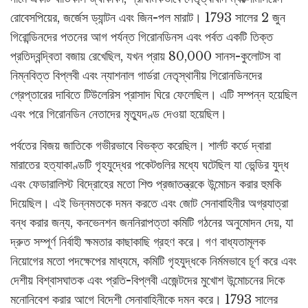
রোবেসপিয়ের, জর্জেস ড্যান্টন এবং জিন-পল মারাট। 1793 সালের 2 জুন
গিরোন্ডিনদের পতনের আগ পর্যন্ত গিরোনডিনস এবং পর্বত একটি তিক্ত
প্রতিদ্বন্দ্বিতা বজায় রেখেছিল, যখন প্রায় 80,000 সানস-কুলোটস বা
নিম্নবিত্ত বিপ্লবী এবং ন্যাশনাল গার্ডরা নেতৃস্থানীয় গিরোনডিনদের
গ্রেপ্তারের দাবিতে টিউলেরিস প্রাসাদ ঘিরে ফেলেছিল। এটি সম্পন্ন হয়েছিল
এবং পরে গিরোনডিন নেতাদের মৃত্যুদণ্ড দেওয়া হয়েছিল।
পর্বতের বিজয় জাতিকে গভীরভাবে বিভক্ত করেছিল। শার্লট কর্ডে দ্বারা
মারাতের হত্যাকাণ্ডটি গৃহযুদ্ধের পকেটগুলির মধ্যে ঘটেছিল যা ভেন্ডির যুদ্ধ
এবং ফেডারালিস্ট বিদ্রোহের মতো শিশু প্রজাতন্ত্রকে উন্মোচন করার হুমকি
দিয়েছিল। এই ভিন্নমতকে দমন করতে এবং জোট সেনাবাহিনীর অগ্রযাত্রা
বন্ধ করার জন্য, কনভেনশন জননিরাপত্তা কমিটি গঠনের অনুমোদন দেয়, যা
দ্রুত সম্পূর্ণ নির্বাহী ক্ষমতার কাছাকাছি গ্রহণ করে। গণ বাধ্যতামূলক
নিয়োগের মতো পদক্ষেপের মাধ্যমে, কমিটি গৃহযুদ্ধকে নির্মমভাবে চূর্ণ করে এবং
দেশীয় বিশ্বাসঘাতক এবং প্রতি-বিপ্লবী এজেন্টদের মুখোশ উন্মোচনের দিকে
মনোনিবেশ করার আগে বিদেশী সেনাবাহিনীকে দমন করে। 1793 সালের