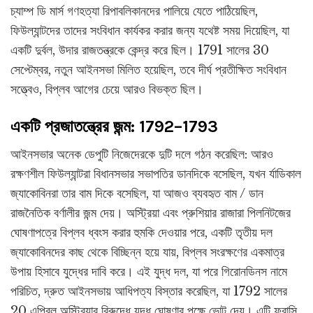
চ্যাম্প ডি মার্স গণহত্যা রিপাবলিকানদের পালিয়ে যেতে পাঠিয়েছিল,
ফিউল্যান্টদের তাদের সংবিধান কার্যকর করার জন্য যথেষ্ট সময় দিয়েছিল, যা
একটি দুর্বল, উদার রাজতন্ত্রকে কেন্দ্র করে ছিল। 1791 সালের 30
সেপ্টেম্বর, নতুন আইনসভা মিলিত হয়েছিল, তবে দীর্ঘ প্রতীক্ষিত সংবিধান
সত্ত্বেও, বিপ্লব আগের চেয়ে আরও বিভক্ত ছিল।
একটি প্রজাতন্ত্রের জন্ম: 1792–1793
আইনসভার অনেক ডেপুটি নিজেদেরকে দুটি দলে গঠন করেছিল: আরও
রক্ষণশীল ফিউল্যান্টরা বিধানসভার সভাপতির ডানদিকে বসেছিল, যখন র্যাডিকাল
জ্যাকোবিনরা তার বাম দিকে বসেছিল, যা আজও ব্যবহৃত বাম / ডান
রাজনৈতিক বর্ণালীর জন্ম দেয়। অস্ট্রিয়া এবং প্রুশিয়ার রাজারা পিলনিটজের
ঘোষণাপত্রে বিপ্লব ধ্বংস করার হুমকি দেওয়ার পরে, একটি তৃতীয় দল
জ্যাকোবিনদের কাছ থেকে বিচ্ছিন্ন হয়ে যায়, বিপ্লব সংরক্ষণের একমাত্র
উপায় হিসাবে যুদ্ধের দাবি করে। এই যুদ্ধ দল, যা পরে গিরোনডিনস নামে
পরিচিত, দ্রুত আইনসভায় আধিপত্য বিস্তার করেছিল, যা 1792 সালের
20 এপ্রিল অস্ট্রিয়ার বিরুদ্ধে যুদ্ধ ঘোষণার পক্ষে ভোট দেয়। এটি ফরাসি