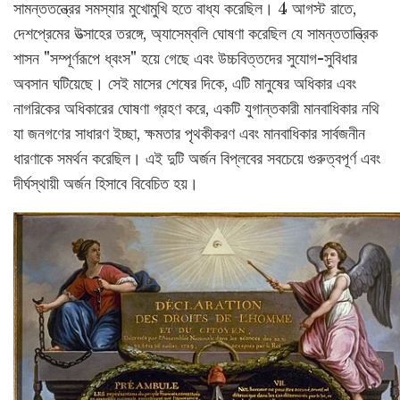
সামন্ততন্ত্রের সমস্যার মুখোমুখি হতে বাধ্য করেছিল। 4 আগস্ট রাতে,
দেশপ্রেমের উত্সাহের তরঙ্গে, অ্যাসেম্বলি ঘোষণা করেছিল যে সামন্ততান্ত্রিক
শাসন "সম্পূর্ণরূপে ধ্বংস" হয়ে গেছে এবং উচ্চবিত্তদের সুযোগ-সুবিধার
অবসান ঘটিয়েছে। সেই মাসের শেষের দিকে, এটি মানুষের অধিকার এবং
নাগরিকের অধিকারের ঘোষণা গ্রহণ করে, একটি যুগান্তকারী মানবাধিকার নথি
যা জনগণের সাধারণ ইচ্ছা, ক্ষমতার পৃথকীকরণ এবং মানবাধিকার সার্বজনীন
ধারণাকে সমর্থন করেছিল। এই দুটি অর্জন বিপ্লবের সবচেয়ে গুরুত্বপূর্ণ এবং
দীর্ঘস্থায়ী অর্জন হিসাবে বিবেচিত হয়।