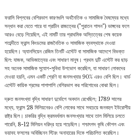
ফরাসি বিপ্লবের বেশিরভাগ কারণগুলি অর্থনৈতিক ও সামাজিক বৈষম্যের মধ্যে
সন্ধান করা যেতে পারে যা প্রাচীন রাজত্বের ("পুরাতন শাসন") ভাঙ্গনের ফলে
আরও বেড়ে গিয়েছিল, এই নামটি তার প্রাথমিক অস্তিত্বের শেষ কয়েক
শতাব্দীতে ফ্রান্স কিংডমের রাজনৈতিক ও সামাজিক ব্যবস্থাকে দেওয়া
হয়েছিল। অ্যানসিয়েন রেজিম তিনটি এস্টেট বা সামাজিক আদেশে বিভক্ত
ছিল: যাজক, আভিজাত্যের এবং সাধারণ মানুষ। প্রথম দুটি এস্টেট কর ছাড়
সহ অনেক সামাজিক সুযোগ-সুবিধা উপভোগ করেছিল, যা সাধারণ লোকদের
দেওয়া হয়নি, এমন একটি শ্রেণি যা জনসংখ্যার 90% এরও বেশি ছিল। থার্ড
এস্টেট কায়িক শ্রমের পাশাপাশি বেশিরভাগ কর পরিশোধের বোঝা ছিল।
দ্রুত জনসংখ্যা বৃদ্ধি সাধারণ দুর্ভোগে অবদান রেখেছিল; 1789 সালের
মধ্যে, ফ্রান্স 28 মিলিয়নেরও বেশি লোকের সাথে সবচেয়ে জনবহুল ইউরোপীয়
রাষ্ট্র ছিল। চাকরির বৃদ্ধি ক্রমবর্ধমান জনসংখ্যার সাথে তাল মিলিয়ে চলতে
পারেনি, 8-12 মিলিয়ন দরিদ্র হয়ে পড়েছিল। পশ্চাৎপদ কৃষি কৌশল এবং
ভয়াবহ ফসলের অবিচ্ছিন্ন স্ট্রিং অনাহারের দিকে পরিচালিত করেছিল।