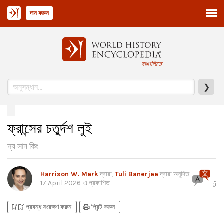
দান করুন
বাঙালিতে
❯
ফ্রান্সের চতুর্দশ লুই
দ্য সান কিং
Harrison W. Mark
দ্বারা,
Tuli Banerjee
দ্বারা অনূদিত
17 April 2026
-এ প্রকাশিত
5
bookmark_add
bookmark_added
print
প্রবন্ধ সংরক্ষণ করুন
প্রিন্ট করুন