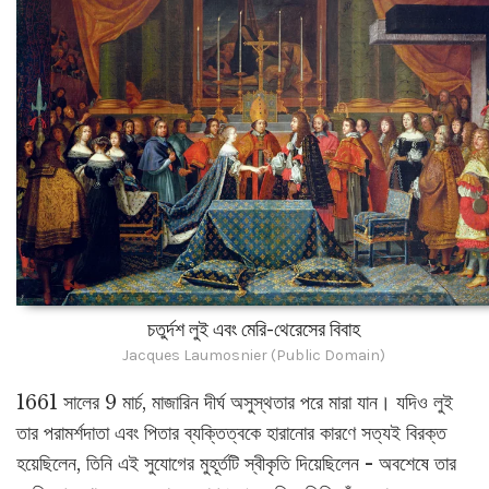
চতুর্দশ লুই এবং মেরি-থেরেসের বিবাহ
Jacques Laumosnier (Public Domain)
1661 সালের 9 মার্চ, মাজারিন দীর্ঘ অসুস্থতার পরে মারা যান। যদিও লুই
তার পরামর্শদাতা এবং পিতার ব্যক্তিত্বকে হারানোর কারণে সত্যই বিরক্ত
হয়েছিলেন, তিনি এই সুযোগের মুহূর্তটি স্বীকৃতি দিয়েছিলেন - অবশেষে তার