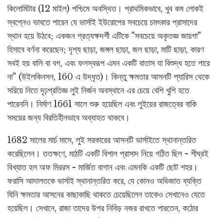
কিলোমিটার (12 মাইল) পশ্চিমে অবস্থিত। প্রাথমিকভাবে, খুব কম লোকই
স্বপ্নেও ভাবতে পারেন যে ভার্সাই ইউরোপের সবচেয়ে চমৎকার প্রাসাদের
স্থান হয়ে উঠবে; একজন প্রত্যক্ষদর্শী এটিকে "সবচেয়ে অকৃতজ্ঞ জায়গা"
হিসাবে বর্ণনা করেছেন; দৃশ্য ছাড়া, জঙ্গল ছাড়া, জল ছাড়া, মাটি ছাড়া, কারণ
সবই হয় বালি বা বগ, এবং ফলস্বরূপ এমন একটি বাতাস যা বিশুদ্ধ হতে পারে
না" (উইলকিনসন, 160 এ উদ্ধৃত)। কিন্তু ক্ষমতার আসনটি প্যারিস থেকে
সরিয়ে নিতে দৃঢ়প্রতিজ্ঞ লুই নির্জন অবস্থানে এর চেয়ে বেশি খুশি হতে
পারেননি। নির্মাণ 1661 সালে শুরু হয়েছিল এবং লুইয়ের রাজত্বের বাকি
সময়ের জন্য বিরতিহীনভাবে অব্যাহত থাকবে।
1682 সালের মার্চ মাসে, লুই সরকারের আসনটি ভার্সাইতে স্থানান্তরিত
করেছিলেন। ততক্ষণে, মাঠটি একটি বিশাল প্রাসাদ নিয়ে গঠিত ছিল - শীঘ্রই
বিখ্যাত হল অফ মিররস - মার্জিত বাগান এবং এমনকি একটি ছোট শহর।
ফরাসি আদালতকে ভার্সাই স্থানান্তরিত করে, যে কোনও অভিজাত ব্যক্তি
যিনি ক্ষমতার আসনের কাছাকাছি থাকতে চেয়েছিলেন তাকেও সেখানেও যেতে
হয়েছিল। সেখানে, রাজা তাদের উপর নিবিড় নজর রাখতে পারতেন, কঠোর