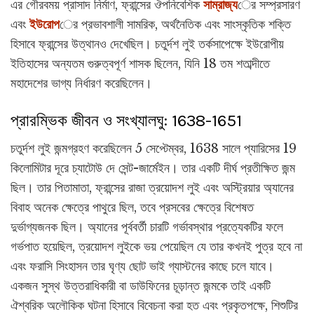
এর গৌরবময় প্রাসাদ নির্মাণ, ফ্রান্সের ঔপনিবেশিক
সাম্রাজ্য
ের সম্প্রসারণ
এবং
ইউরোপ
ের প্রভাবশালী সামরিক, অর্থনৈতিক এবং সাংস্কৃতিক শক্তি
হিসাবে ফ্রান্সের উত্থানও দেখেছিল। চতুর্দশ লুই তর্কসাপেক্ষে ইউরোপীয়
ইতিহাসের অন্যতম গুরুত্বপূর্ণ শাসক ছিলেন, যিনি 18 তম শতাব্দীতে
মহাদেশের ভাগ্য নির্ধারণ করেছিলেন।
প্রারম্ভিক জীবন ও সংখ্যালঘু: 1638-1651
চতুর্দশ লুই জন্মগ্রহণ করেছিলেন 5 সেপ্টেম্বর, 1638 সালে প্যারিসের 19
কিলোমিটার দূরে চ্যাটোউ দে সেন্ট-জার্মেইন। তার একটি দীর্ঘ প্রতীক্ষিত জন্ম
ছিল। তার পিতামাতা, ফ্রান্সের রাজা ত্রয়োদশ লুই এবং অস্ট্রিয়ার অ্যানের
বিবাহ অনেক ক্ষেত্রে পাথুরে ছিল, তবে প্রসবের ক্ষেত্রে বিশেষত
দুর্ভাগ্যজনক ছিল। অ্যানের পূর্ববর্তী চারটি গর্ভাবস্থার প্রত্যেকটির ফলে
গর্ভপাত হয়েছিল, ত্রয়োদশ লুইকে ভয় পেয়েছিল যে তার কখনই পুত্র হবে না
এবং ফরাসি সিংহাসন তার ঘৃণ্য ছোট ভাই গ্যাস্টনের কাছে চলে যাবে।
একজন সুস্থ উত্তরাধিকারী বা ডাউফিনের চূড়ান্ত জন্মকে তাই একটি
ঐশ্বরিক অলৌকিক ঘটনা হিসাবে বিবেচনা করা হত এবং প্রকৃতপক্ষে, শিশুটির