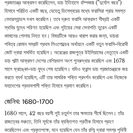
প্রজাতন্ত্র আক্রমণ করেছিলেন, ডাচ ইতিহাসে
র্যাম্পজা
র ("দুর্যোগ বছর")
হিসাবে পরিচিত একটি বছর, যেহেতু ডিসেম্বরের মধ্যে ফরাসিরা প্রায় সমস্ত
নেদারল্যান্ডস দখল করেছিল। তবে দ্রুত ফরাসি আক্রমণ শীঘ্রই একটি
স্থবির যুদ্ধে পরিণত হয়েছিল এবং লুইয়ের সেরা সেনাপতি তুরেন একটি
কামানের গোলায় নিহত হন। বিষয়টিকে আরও খারাপ করার জন্য, ডাচরা
পবিত্র রোমান সম্রাট প্রথম লিওপোল্ডের অর্থায়নে একটি নতুন ফরাসি-বিরোধী
জোট দ্বারা সমর্থিত হয়েছিল। অরেঞ্জের রাজপুত্র উইলিয়ামের নেতৃত্বে একটি
ডাচ পাল্টা আক্রমণ দেশের বেশিরভাগ অংশ পুনরুদ্ধার করেছিল এবং 1678
সালে ফ্রাঙ্কো-ডাচ যুদ্ধ শেষ হয়েছিল। যদিও ফ্রান্স ডাচ প্রজাতন্ত্রকে জয়
করতে ব্যর্থ হয়েছিল, এটি তার সামরিক শক্তি প্রদর্শন করেছিল এবং নিজেকে
মহাদেশের প্রভাবশালী শক্তি হিসাবে প্রমাণ করেছিল।
জেনিথ: 1680-1700
1680 সালে, 42 বছর বয়সী লুই চতুর্দশ তার ক্ষমতার শীর্ষে ছিলেন। তাঁর
রাজত্বের শুরুতে, তিনি সূর্যকে তাঁর ব্যক্তিগত প্রতীক হিসাবে গ্রহণ
করেছিলেন এবং প্রকৃতপক্ষে, মনে হয়েছিল যেন তাঁর রশ্মি দ্বারা সমগ্র পৃথিবী