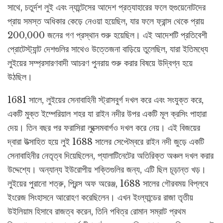
সাথে, চতুর্দশ লুই এবং ন্যান্টেসের আদেশ প্রত্যাহারের ফলে হুগুয়েনোটদের
প্রায় সমস্ত অধিকার কেড়ে নেওয়া হয়েছিল, যার ফলে ফ্রান্স থেকে প্রায়
200,000 জনের গণ প্রস্থান শুরু হয়েছিল। এই আদেশটি প্রতিবেশী
প্রোটেস্ট্যান্ট দেশগুলির সাথেও উত্তেজনা বাড়িয়ে তুলেছিল, যারা ইতিমধ্যে
লুইয়ের সম্প্রসারণবাদী আচরণ পুনরায় শুরু করার বিষয়ে উদ্বিগ্ন হয়ে
উঠছিল।
1681 সালে, লুইয়ের সেনাবাহিনী স্ট্রাসবুর্গ দখল করে এবং সংযুক্ত করে,
একটি মুক্ত ইম্পেরিয়াল শহর যা রাইন নদীর উপর একটি মূল ক্রসিং পাহারা
দেয়। তিন বছর পর ফরাসিরা লুক্সেমবার্গও দখল করে নেয়। এই বিজয়ের
দ্বারা উত্সাহিত হয়ে লুই 1688 সালের সেপ্টেম্বরে রাইন নদী জুড়ে একটি
সেনাবাহিনীর নেতৃত্ব দিয়েছিলেন, প্যালাটিনেটের অতিরিক্ত অঞ্চল দখল করার
উদ্দেশ্যে। অন্যান্য ইউরোপীয় শক্তিগুলির জন্য, এটি ছিল চূড়ান্ত খড়।
লুইয়ের পুরানো শত্রু, প্রিন্স অফ অরেঞ্জ, 1688 সালের গৌরবময় বিপ্লবে
ইংরেজ সিংহাসনে আরোহণ করেছিলেন। এখন ইংল্যান্ডের রাজা তৃতীয়
উইলিয়াম হিসাবে রাজত্ব করেন, তিনি পবিত্র রোমান সম্রাট প্রথম