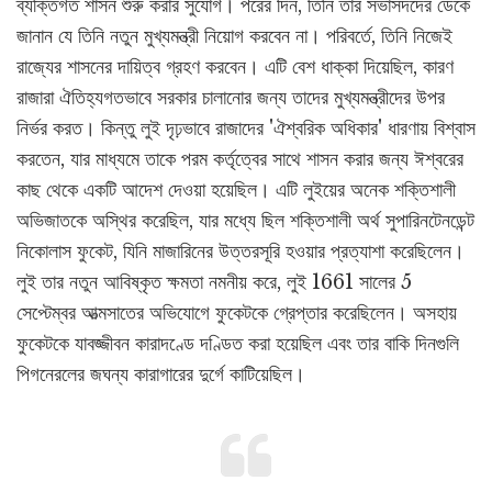
ব্যক্তিগত শাসন শুরু করার সুযোগ। পরের দিন, তিনি তাঁর সভাসদদের ডেকে
জানান যে তিনি নতুন মুখ্যমন্ত্রী নিয়োগ করবেন না। পরিবর্তে, তিনি নিজেই
রাজ্যের শাসনের দায়িত্ব গ্রহণ করবেন। এটি বেশ ধাক্কা দিয়েছিল, কারণ
রাজারা ঐতিহ্যগতভাবে সরকার চালানোর জন্য তাদের মুখ্যমন্ত্রীদের উপর
নির্ভর করত। কিন্তু লুই দৃঢ়ভাবে রাজাদের 'ঐশ্বরিক অধিকার' ধারণায় বিশ্বাস
করতেন, যার মাধ্যমে তাকে পরম কর্তৃত্বের সাথে শাসন করার জন্য ঈশ্বরের
কাছ থেকে একটি আদেশ দেওয়া হয়েছিল। এটি লুইয়ের অনেক শক্তিশালী
অভিজাতকে অস্থির করেছিল, যার মধ্যে ছিল শক্তিশালী অর্থ সুপারিনটেনডেন্ট
নিকোলাস ফুকেট, যিনি মাজারিনের উত্তরসূরি হওয়ার প্রত্যাশা করেছিলেন।
লুই তার নতুন আবিষ্কৃত ক্ষমতা নমনীয় করে, লুই 1661 সালের 5
সেপ্টেম্বর আত্মসাতের অভিযোগে ফুকেটকে গ্রেপ্তার করেছিলেন। অসহায়
ফুকেটকে যাবজ্জীবন কারাদণ্ডে দণ্ডিত করা হয়েছিল এবং তার বাকি দিনগুলি
পিগনেরলের জঘন্য কারাগারের দুর্গে কাটিয়েছিল।