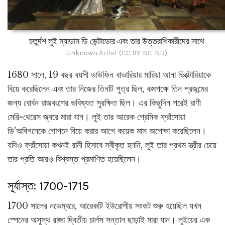
চতুর্দশ লুই ম্যাডাম ডি ভেন্টাডোর এবং তার উত্তরাধিকারীদের সাথে
Unknown Artist (CC BY-NC-ND)
1680 সালে, 19 বছর বয়সী ডাউফিন বাভারিয়ার মারিয়া আনা ভিক্টোরিয়াকে
বিয়ে করেছিলেন এবং তার নিজের তিনটি পুত্র ছিল, কমপক্ষে তিন প্রজন্মের
জন্য বোর্বন রাজবংশের ভবিষ্যত সুরক্ষিত ছিল। এর কিছুদিন পরেই রাণী
মেরি-থেরেস জ্বরে মারা যান। লুই তার আরেক প্রেমিক ফ্রাঁসোয়া
ডি'অবিগনেকে গোপনে বিয়ে করার আগে কয়েক মাস অপেক্ষা করেছিলেন।
যদিও ফ্রাঁসোয়া কখনই রানী হিসাবে স্বীকৃত হননি, লুই তার প্রথম স্ত্রীর চেয়ে
তার প্রতি আরও বিশ্বস্ত প্রমাণিত হয়েছিলেন।
সূর্যাস্ত: 1700-1715
1700 সালের নভেম্বরে, আরেকটি ইউরোপীয় সংকট শুরু হয়েছিল যখন
স্পেনের অসুস্থ রাজা দ্বিতীয় চার্লস সন্তান ছাড়াই মারা যান। লুইয়ের এক