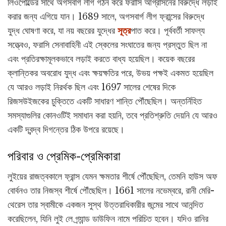
লিওপোল্ডের সাথে অগসবার্গ লীগ গঠন করে ফরাসি আগ্রাসনের বিরুদ্ধে লড়াই
করার জন্য এগিয়ে যান। 1689 সালে, অগসবার্গ লীগ ফ্রান্সের বিরুদ্ধে
যুদ্ধ ঘোষণা করে, যা নয় বছরের যুদ্ধের
সূত্র
পাত করে। পূর্ববর্তী সাফল্য
সত্ত্বেও, ফরাসি সেনাবাহিনী এই স্কেলের সংঘাতের জন্য প্রস্তুত ছিল না
এবং প্রতিরক্ষামূলকভাবে লড়াই করতে বাধ্য হয়েছিল। কয়েক বছরের
ক্লান্তিকর অবরোধ যুদ্ধ এবং ক্ষয়ক্ষতির পরে, উভয় পক্ষই একমত হয়েছিল
যে আরও লড়াই নিরর্থক ছিল এবং 1697 সালের শেষের দিকে
রিজসউইজকের চুক্তিতে একটি সাধারণ শান্তি পৌঁছেছিল। অন্তর্নিহিত
সমস্যাগুলির কোনওটিই সমাধান করা হয়নি, তবে প্রতিশ্রুতি দেয়নি যে আরও
একটি দ্বন্দ্ব দিগন্তের ঠিক উপরে রয়েছে।
পরিবার ও প্রেমিক-প্রেমিকারা
লুইয়ের রাজত্বকালে ফ্রান্স যেমন ক্ষমতার শীর্ষে পৌঁছেছিল, তেমনি হাউস অফ
বোর্বনও তার নিজস্ব শীর্ষে পৌঁছেছিল। 1661 সালের নভেম্বরে, রানী মেরি-
থেরেস তার স্বামীকে একজন সুস্থ উত্তরাধিকারীর জন্মের সাথে আনন্দিত
করেছিলেন, যিনি লুই লে গ্র্যান্ড ডাউফিন নামে পরিচিত হবেন। যদিও রানির