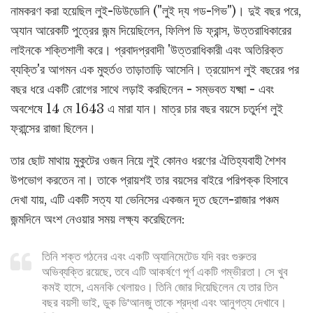
নামকরণ করা হয়েছিল লুই-ডিউডোনি ("লুই দ্য গড-গিভ")। দুই বছর পরে,
অ্যান আরেকটি পুত্রের জন্ম দিয়েছিলেন, ফিলিপ ডি ফ্রান্স, উত্তরাধিকারের
লাইনকে শক্তিশালী করে। প্রবাদপ্রবাদী 'উত্তরাধিকারী এবং অতিরিক্ত
ব্যক্তি'র আগমন এক মুহুর্তও তাড়াতাড়ি আসেনি। ত্রয়োদশ লুই বছরের পর
বছর ধরে একটি রোগের সাথে লড়াই করছিলেন - সম্ভবত যক্ষ্মা - এবং
অবশেষে 14 মে 1643 এ মারা যান। মাত্র চার বছর বয়সে চতুর্দশ লুই
ফ্রান্সের রাজা ছিলেন।
তার ছোট মাথায় মুকুটের ওজন নিয়ে লুই কোনও ধরণের ঐতিহ্যবাহী শৈশব
উপভোগ করতেন না। তাকে প্রায়শই তার বয়সের বাইরে পরিপক্ক হিসাবে
দেখা যায়, এটি একটি সত্য যা ভেনিসের একজন দূত ছেলে-রাজার পঞ্চম
জন্মদিনে অংশ নেওয়ার সময় লক্ষ্য করেছিলেন:
তিনি শক্ত গঠনের এবং একটি অ্যানিমেটেড যদি বরং গুরুতর
অভিব্যক্তি রয়েছে, তবে এটি আকর্ষণে পূর্ণ একটি গম্ভীরতা। সে খুব
কমই হাসে, এমনকি খেলায়ও। তিনি জোর দিয়েছিলেন যে তার তিন
বছর বয়সী ভাই, ডুক ডি'আনজু তাকে শ্রদ্ধা এবং আনুগত্য দেখাবে।