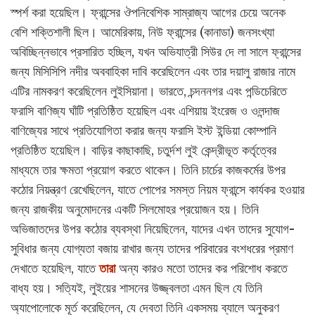
স্পর্শ করা হয়েছিল। ফ্রান্সের ঔপনিবেশিক সাম্রাজ্য আগের চেয়ে অনেক
বেশি শক্তিশালী ছিল। আমেরিকায়, নিউ ফ্রান্সের (কানাডা) জনসংখ্যা
অবিচ্ছিন্নভাবে প্রসারিত হচ্ছিল, যখন অভিযাত্রী সিউর দে লা সালে ফ্রান্সের
জন্য মিসিসিপি নদীর অববাহিকা দাবি করেছিলেন এবং তার দয়ালু রাজার নামে
এটির নামকরণ করেছিলেন লুইসিয়ানা। ভারতে, চন্দননগর এবং পন্ডিচেরিতে
ফরাসি বাণিজ্য ঘাঁটি প্রতিষ্ঠিত হয়েছিল এবং এশিয়ায় ইংরেজ ও ওলন্দাজ
বাণিজ্যের সাথে প্রতিযোগিতা করার জন্য ফরাসি ইস্ট ইন্ডিয়া কোম্পানি
প্রতিষ্ঠিত হয়েছিল। বাড়ির কাছাকাছি, চতুর্দশ লুই কেন্দ্রীভূত কর্তৃত্বের
মাধ্যমে তার ক্ষমতা প্রয়োগ করতে থাকেন। তিনি চার্চের কাজকর্মের উপর
কঠোর নিয়ন্ত্রণ রেখেছিলেন, যাতে পোপের সমস্ত নিয়ম ফ্রান্সে কার্যকর হওয়ার
জন্য রাজকীয় অনুমোদনের একটি সিলমোহর প্রয়োজন হয়। তিনি
অভিজাতদের উপর কঠোর ব্যবস্থা নিয়েছিলেন, যাদের এখন তাদের সুযোগ-
সুবিধার জন্য যোগ্যতা বজায় রাখার জন্য তাদের পরিবারের বংশধরের প্রমাণ
দেখাতে হয়েছিল, যাতে
তারা
অন্য কারও মতো তাদের কর পরিশোধ করতে
বাধ্য হয়। সত্যিই, লুইয়ের শাসনের উজ্জ্বলতা এমন ছিল যে তিনি
অ্যাপোলোকে মূর্ত করেছিলেন, যে দেবতা তিনি একসময় ব্যালে অনুকরণ