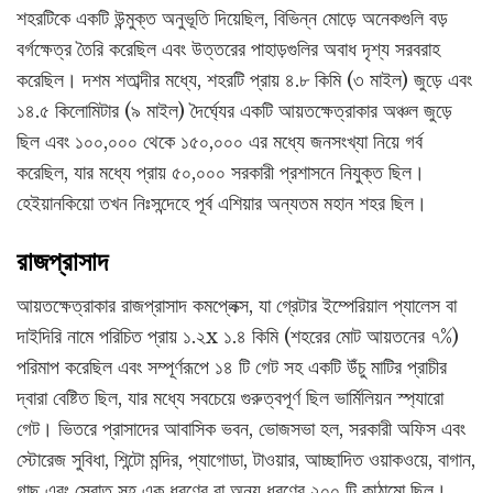
শহরটিকে একটি উন্মুক্ত অনুভূতি দিয়েছিল, বিভিন্ন মোড়ে অনেকগুলি বড়
বর্গক্ষেত্র তৈরি করেছিল এবং উত্তরের পাহাড়গুলির অবাধ দৃশ্য সরবরাহ
করেছিল। দশম শতাব্দীর মধ্যে, শহরটি প্রায় ৪.৮ কিমি (৩ মাইল) জুড়ে এবং
১৪.৫ কিলোমিটার (৯ মাইল) দৈর্ঘ্যের একটি আয়তক্ষেত্রাকার অঞ্চল জুড়ে
ছিল এবং ১০০,০০০ থেকে ১৫০,০০০ এর মধ্যে জনসংখ্যা নিয়ে গর্ব
করেছিল, যার মধ্যে প্রায় ৫০,০০০ সরকারী প্রশাসনে নিযুক্ত ছিল।
হেইয়ানকিয়ো তখন নিঃসন্দেহে পূর্ব এশিয়ার অন্যতম মহান শহর ছিল।
রাজপ্রাসাদ
আয়তক্ষেত্রাকার রাজপ্রাসাদ কমপ্লেক্স, যা গ্রেটার ইম্পেরিয়াল প্যালেস বা
দাইদিরি নামে পরিচিত প্রায় ১.২x ১.৪ কিমি (শহরের মোট আয়তনের ৭%)
পরিমাপ করেছিল এবং সম্পূর্ণরূপে ১৪ টি গেট সহ একটি উঁচু মাটির প্রাচীর
দ্বারা বেষ্টিত ছিল, যার মধ্যে সবচেয়ে গুরুত্বপূর্ণ ছিল ভার্মিলিয়ন স্প্যারো
গেট। ভিতরে প্রাসাদের আবাসিক ভবন, ভোজসভা হল, সরকারী অফিস এবং
স্টোরেজ সুবিধা, শিন্টো মন্দির, প্যাগোডা, টাওয়ার, আচ্ছাদিত ওয়াকওয়ে, বাগান,
গাছ এবং স্রোত সহ এক ধরণের বা অন্য ধরণের ২০০ টি কাঠামো ছিল।