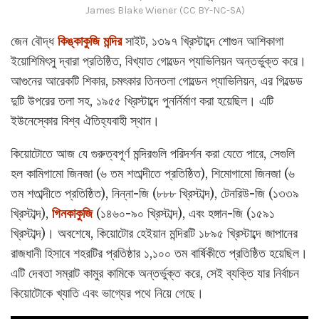
James Blake Wiener (CC BY-NC-SA)
জেন বৌদ্ধ
কিঙ্কাকুজি মন্দির
সাইট, ১৩৯৭ খ্রিস্টাব্দে শোগুন আশিকাগা
ইয়োশিমিৎসু দ্বারা প্রতিষ্ঠিত, বিখ্যাত গোল্ডেন প্যাভিলিয়ন অন্তর্ভুক্ত করে।
আগুনের আরেকটি শিকার, চমৎকার তিনতলা গোল্ডেন প্যাভিলিয়ন, এর গিল্ডেড
দুটি উপরের তলা সহ, ১৯৫৫ খ্রিস্টাব্দে পুনর্নির্মাণ করা হয়েছিল। এটি
ইউনেস্কোর বিশ্ব ঐতিহ্যবাহী স্থান।
কিয়োটোতে আজ যে গুরুত্বপূর্ণ মন্দিরগুলি পরিদর্শন করা যেতে পারে, সেগুলি
হল কামিগামো জিনজা (৬ তম শতাব্দীতে প্রতিষ্ঠিত), শিমোগামো জিনজা (৬
তম শতাব্দীতে প্রতিষ্ঠিত), নিন্না-জি (৮৮৮ খ্রিস্টাব্দ), টেনরিউ-জি (১৩৩৯
খ্রিস্টাব্দ),
গিনকাকুজি
(১৪৬০-৯০ খ্রিস্টাব্দ), এবং হঙ্গান-জি (১৫৯১
খ্রিস্টাব্দ)। অবশেষে, কিয়োটোর হেইয়ান মন্দিরটি ১৮৯৫ খ্রিস্টাব্দে জাপানের
রাজধানী হিসাবে শহরটির প্রতিষ্ঠার ১,১০০ তম বার্ষিকীতে প্রতিষ্ঠিত হয়েছিল।
এটি দেবতা সম্রাট কামুর কামিকে অন্তর্ভুক্ত করে, সেই ব্যক্তি যার নির্বাচন
কিয়োটোকে খ্যাতি এবং ভাগ্যের পথে নিয়ে গেছে।