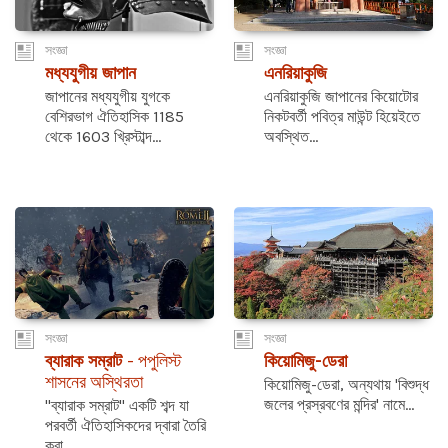
সংজ্ঞা
সংজ্ঞা
মধ্যযুগীয় জাপান
এনরিয়াকুজি
জাপানের মধ্যযুগীয় যুগকে
এনরিয়াকুজি জাপানের কিয়োটোর
বেশিরভাগ ঐতিহাসিক 1185
নিকটবর্তী পবিত্র মাউন্ট হিয়েইতে
থেকে 1603 খ্রিস্টাব্দ...
অবস্থিত...
সংজ্ঞা
সংজ্ঞা
ব্যারাক সম্রাট
- পপুলিস্ট
কিয়োমিজু-ডেরা
শাসনের অস্থিরতা
কিয়োমিজু-ডেরা, অন্যথায় 'বিশুদ্ধ
জলের প্রস্রবণের মন্দির' নামে...
"ব্যারাক সম্রাট" একটি শব্দ যা
পরবর্তী ঐতিহাসিকদের দ্বারা তৈরি
করা...