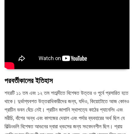
পরবর্তীকালের ইতিহাস
শহরটি ১১ তম এবং ১২ তম শতাব্দীতে বিশেষত উত্তর ও পূর্বে প্রসারিত হতে
থাকে। দুর্ভাগ্যবশত উত্তরাধিকারীদের জন্য, যদিও, কিয়োটোতে আজ কোনও
প্রাচীন ভবন বেঁচে নেই। প্রাচীন জাপানি স্থাপত্যে কাঠের প্যানেলিং এবং
মরীচি, বাঁশের অন্ধ এবং কাগজের দেয়াল এবং পর্দার ব্যবহারের অর্থ ছিল যে
বিল্ডিংগুলি বিশেষত আগুনের দ্বারা ধ্বংসের জন্য সংবেদনশীল ছিল। প্রায়