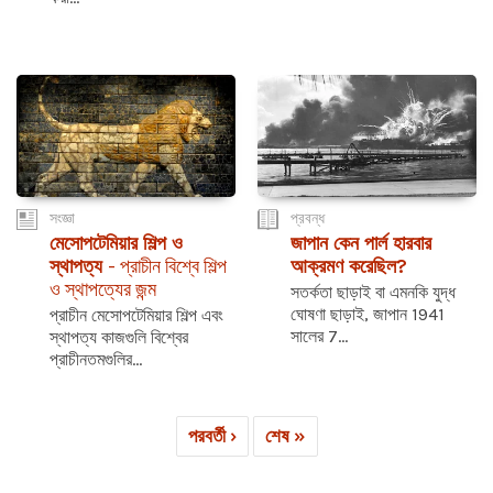
সংজ্ঞা
প্রবন্ধ
মেসোপটেমিয়ার শিল্প ও
জাপান কেন পার্ল হারবার
স্থাপত্য
- প্রাচীন বিশ্বে শিল্প
আক্রমণ করেছিল?
ও স্থাপত্যের জন্ম
সতর্কতা ছাড়াই বা এমনকি যুদ্ধ
ঘোষণা ছাড়াই, জাপান 1941
প্রাচীন মেসোপটেমিয়ার শিল্প এবং
সালের 7...
স্থাপত্য কাজগুলি বিশ্বের
প্রাচীনতমগুলির...
পরবর্তী ›
শেষ »