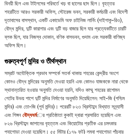
বিনয়ী ছিল এবং টাইলসের পরিবর্তে খড় বা ছালের ছাদ ছিল। বৃহত্তর
শহরটিতে আরও সরকারী অফিস, স্টোরেজ ভবন, সরকারী কর্মচারী এবং বিদেশী
দূতাবাসের বাসস্থান, একটি একাডেমি অফ চাইনিজ লার্নিং (দাইগাকু-রিও),
বৌদ্ধ মন্দির, দুটি কারাগার এবং দুটি বড় বাজার ছিল যার প্রত্যেকটিতে চারটি
ব্লক ছিল, যার নিজস্ব দোকান, বণিক বাসভবন, গুদাম এবং সরকারী বাণিজ্য
অফিস ছিল।
গুরুত্বপূর্ণ মন্দির ও তীর্থস্থান
সম্রাট অযৌক্তিক প্রভাব সম্পর্কে সতর্ক থাকায় শহরের কেন্দ্রীয় অংশে
কোনও বৌদ্ধ মন্দিরের অনুমতি দেওয়া হয়নি এবং কোনও যাজককে নারা থেকে
স্থানান্তরিত হওয়ার অনুমতি দেওয়া হয়নি, যদিও কাম্মু শহরের রাশোমন
গেটের উভয় পাশে দুটি মন্দির নির্মাণের অনুমতি দিয়েছিলেন: সাই-জি (পশ্চিম
মন্দির) এবং তো-জি (পূর্ব মন্দির)। পরেরটি ৮২৩ খ্রিস্টাব্দে বিখ্যাত সন্ন্যাসী
এবং শিঙ্গন
বৌদ্ধধর্ম
ের প্রতিষ্ঠাতা কুকাই দ্বারা প্রসারিত হয়েছিল এবং
৮২৬ খ্রিস্টাব্দে জাপানের বৃহত্তম এবং কিয়োটোর প্রতীক এর চমৎকার
প্যাগোডা দেওয়া হয়েছিল। ৫৫ মিটার (১৭৯ ফুট) লম্বা প্যাগোডা পাঁচবার