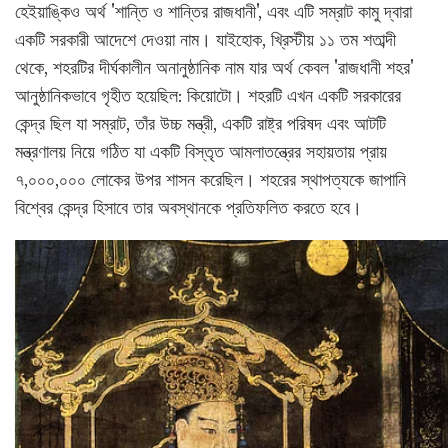
হেইয়াঙ্কিও অর্থ 'শান্তি ও শান্তির রাজধানী', এবং এটি সম্রাট কামু দ্বারা
একটি সরকারী আদেশে দেওয়া নাম। যাইহোক, খ্রিস্টীয় ১১ তম শতাব্দী
থেকে, শহরটির দীর্ঘকালীন অনানুষ্ঠানিক নাম যার অর্থ কেবল 'রাজধানী শহর'
আনুষ্ঠানিকভাবে গৃহীত হয়েছিল: কিয়োটো। শহরটি এখন একটি সরকারের
কেন্দ্র ছিল যা সম্রাট, তাঁর উচ্চ মন্ত্রী, একটি রাষ্ট্র পরিষদ এবং আটটি
মন্ত্রণালয় নিয়ে গঠিত যা একটি বিস্তৃত আমলাতন্ত্রের সহায়তায় প্রায়
৭,০০০,০০০ লোকের উপর শাসন করেছিল। শহরের স্থাপত্যকে জাপানি
বিশ্বের কেন্দ্র হিসাবে তার অবস্থানকে প্রতিফলিত করতে হবে।