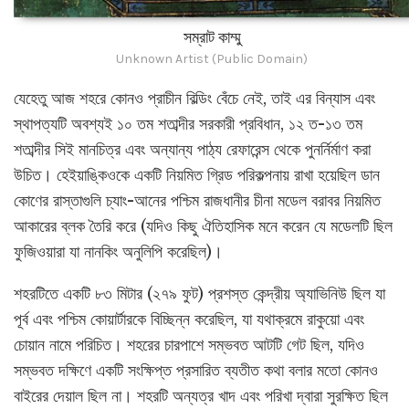
সম্রাট কাম্মু
Unknown Artist (Public Domain)
যেহেতু আজ শহরে কোনও প্রাচীন বিল্ডিং বেঁচে নেই, তাই এর বিন্যাস এবং
স্থাপত্যটি অবশ্যই ১০ তম শতাব্দীর সরকারী প্রবিধান, ১২ ত-১৩ তম
শতাব্দীর সিই মানচিত্র এবং অন্যান্য পাঠ্য রেফারেন্স থেকে পুনর্নির্মাণ করা
উচিত। হেইয়াঙ্কিওকে একটি নিয়মিত গ্রিড পরিকল্পনায় রাখা হয়েছিল ডান
কোণের রাস্তাগুলি চ্যাং-আনের পশ্চিম রাজধানীর চীনা মডেল বরাবর নিয়মিত
আকারের ব্লক তৈরি করে (যদিও কিছু ঐতিহাসিক মনে করেন যে মডেলটি ছিল
ফুজিওয়ারা যা নানকিং অনুলিপি করেছিল)।
শহরটিতে একটি ৮৩ মিটার (২৭৯ ফুট) প্রশস্ত কেন্দ্রীয় অ্যাভিনিউ ছিল যা
পূর্ব এবং পশ্চিম কোয়ার্টারকে বিচ্ছিন্ন করেছিল, যা যথাক্রমে রাকুয়ো এবং
চোয়ান নামে পরিচিত। শহরের চারপাশে সম্ভবত আটটি গেট ছিল, যদিও
সম্ভবত দক্ষিণে একটি সংক্ষিপ্ত প্রসারিত ব্যতীত কথা বলার মতো কোনও
বাইরের দেয়াল ছিল না। শহরটি অন্যত্র খাদ এবং পরিখা দ্বারা সুরক্ষিত ছিল