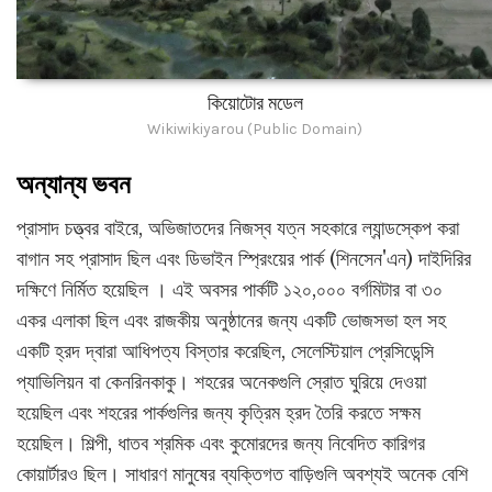
কিয়োটোর মডেল
Wikiwikiyarou (Public Domain)
অন্যান্য ভবন
প্রাসাদ চত্ত্বর বাইরে, অভিজাতদের নিজস্ব যত্ন সহকারে ল্যান্ডস্কেপ করা
বাগান সহ প্রাসাদ ছিল এবং ডিভাইন স্প্রিংয়ের পার্ক (শিনসেন'এন) দাইদিরির
দক্ষিণে নির্মিত হয়েছিল । এই অবসর পার্কটি ১২০,০০০ বর্গমিটার বা ৩০
একর এলাকা ছিল এবং রাজকীয় অনুষ্ঠানের জন্য একটি ভোজসভা হল সহ
একটি হ্রদ দ্বারা আধিপত্য বিস্তার করেছিল, সেলেস্টিয়াল প্রেসিডেন্সি
প্যাভিলিয়ন বা কেনরিনকাকু। শহরের অনেকগুলি স্রোত ঘুরিয়ে দেওয়া
হয়েছিল এবং শহরের পার্কগুলির জন্য কৃত্রিম হ্রদ তৈরি করতে সক্ষম
হয়েছিল। শিল্পী, ধাতব শ্রমিক এবং কুমোরদের জন্য নিবেদিত কারিগর
কোয়ার্টারও ছিল। সাধারণ মানুষের ব্যক্তিগত বাড়িগুলি অবশ্যই অনেক বেশি