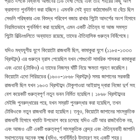
প্রতি দশকে বিধ্বংসী আগুনের ঢেউ দেখা গেছে এবং তাই শহরের কিছু অংশ
ক্রমাগত পুনর্নির্মাণ করা হচ্ছিল। এমনকি সেই বৃহত কাঠামোগুলি যা বেঁচে ছিল
সেগুলি পরিষ্কার এবং বিশুদ্ধ পরিবেশ বজায় রাখার শিন্টো আদর্শের অংশ হিসাবে
নিয়মিতভাবে পুনর্নির্মাণ করা হয়েছিল, এমন একটি ঐতিহ্য যা আজ সমস্ত
শিন্টো বিল্ডিংগুলিতে অব্যাহত রয়েছে, তাদের ঐতিহাসিক গুরুত্ব নির্বিশেষে।
যদিও মধ্যযুগীয় যুগে কিয়োটো রাজধানী ছিল, কামাকুরা যুগে (১১৮৫-১৩৩৩
খ্রিস্টাব্দ) এর গুরুত্ব হ্রাস পেয়েছিল যখন শোগুনেট সামরিক শাসকরা কামাকুরা
এবং এডো (টোকিও) এ তাদের নিজস্ব ঘাঁটি নিয়ে ক্ষমতা গ্রহণ করেছিল।
কিয়োটো এদো পিরিয়ডের (১৬০০-১৮৬৮ খ্রিস্টাব্দ) সময় জাপানের সরকারী
রাজধানী ছিল যখন ১৬০৩ খ্রিস্টাব্দে টোকুগাওয়া আইয়াসু দ্বারা নিজো দুর্গ সহ
বেশ কয়েকটি গুরুত্বপূর্ণ নতুন ভবন নির্মিত হয়েছিল। ১৮৬৮ খ্রিস্টাব্দের
মেইজি পুনরুদ্ধারের পরে, যখন সম্রাট পুনরুদ্ধার করা হয়েছিল, তখন
টোকিওকে নতুন রাজধানী করা হয়েছিল। তবুও, কিয়োটো জাপানের সাংস্কৃতিক
রাজধানী হিসাবে খ্যাতি উপভোগ করে চলেছে যদিও এটি আর রাজনৈতিক নয়,
এবং আজও এটি একটি গুরুত্বপূর্ণ সাংস্কৃতিক কেন্দ্র এবং ঐতিহ্যবাহী জাপানি
স্থাপত্যের অনেক সূক্ষ্ম (যদিও, পুনর্নির্মিত) উদাহরণ সহ একটি শহর।