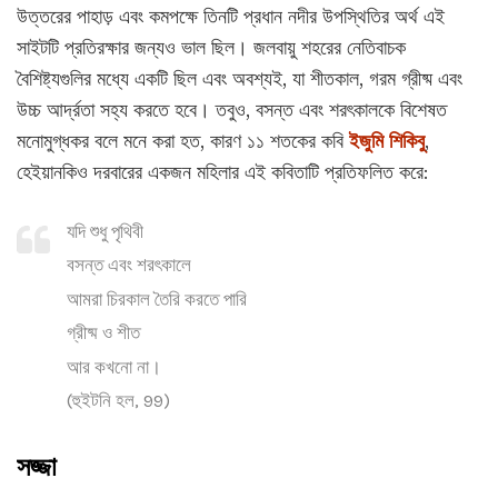
উত্তরের পাহাড় এবং কমপক্ষে তিনটি প্রধান নদীর উপস্থিতির অর্থ এই
সাইটটি প্রতিরক্ষার জন্যও ভাল ছিল। জলবায়ু শহরের নেতিবাচক
বৈশিষ্ট্যগুলির মধ্যে একটি ছিল এবং অবশ্যই, যা শীতকাল, গরম গ্রীষ্ম এবং
উচ্চ আর্দ্রতা সহ্য করতে হবে। তবুও, বসন্ত এবং শরৎকালকে বিশেষত
মনোমুগ্ধকর বলে মনে করা হত, কারণ ১১ শতকের কবি
ইজুমি শিকিবু
,
হেইয়ানকিও দরবারের একজন মহিলার এই কবিতাটি প্রতিফলিত করে:
যদি শুধু পৃথিবী
বসন্ত এবং শরৎকালে
আমরা চিরকাল তৈরি করতে পারি
গ্রীষ্ম ও শীত
আর কখনো না।
(হুইটনি হল, 99)
সজ্জা