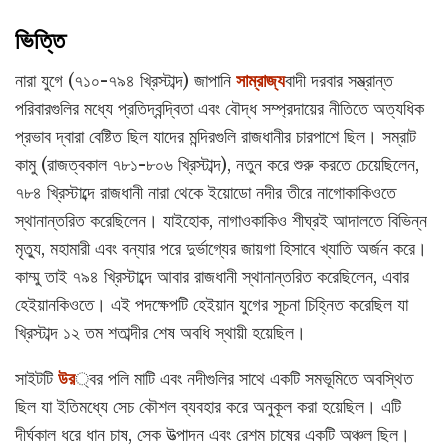
ভিত্তি
নারা যুগে (৭১০-৭৯৪ খ্রিস্টাব্দ) জাপানি
সাম্রাজ্য
বাদী দরবার সম্ভ্রান্ত
পরিবারগুলির মধ্যে প্রতিদ্বন্দ্বিতা এবং বৌদ্ধ সম্প্রদায়ের নীতিতে অত্যধিক
প্রভাব দ্বারা বেষ্টিত ছিল যাদের মন্দিরগুলি রাজধানীর চারপাশে ছিল। সম্রাট
কামু (রাজত্বকাল ৭৮১-৮০৬ খ্রিস্টাব্দ), নতুন করে শুরু করতে চেয়েছিলেন,
৭৮৪ খ্রিস্টাব্দে রাজধানী নারা থেকে ইয়োডো নদীর তীরে নাগোকাকিওতে
স্থানান্তরিত করেছিলেন। যাইহোক, নাগাওকাকিও শীঘ্রই আদালতে বিভিন্ন
মৃত্যু, মহামারী এবং বন্যার পরে দুর্ভাগ্যের জায়গা হিসাবে খ্যাতি অর্জন করে।
কাম্মু তাই ৭৯৪ খ্রিস্টাব্দে আবার রাজধানী স্থানান্তরিত করেছিলেন, এবার
হেইয়ানকিওতে। এই পদক্ষেপটি হেইয়ান যুগের সূচনা চিহ্নিত করেছিল যা
খ্রিস্টাব্দ ১২ তম শতাব্দীর শেষ অবধি স্থায়ী হয়েছিল।
সাইটটি
উর
্বর পলি মাটি এবং নদীগুলির সাথে একটি সমভূমিতে অবস্থিত
ছিল যা ইতিমধ্যে সেচ কৌশল ব্যবহার করে অনুকূল করা হয়েছিল। এটি
দীর্ঘকাল ধরে ধান চাষ, সেক উত্পাদন এবং রেশম চাষের একটি অঞ্চল ছিল।