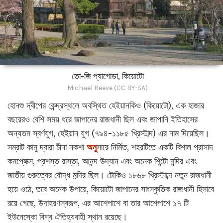
তো-জি প্যাগোডা, কিয়োটো
Michael Reeve (CC BY-SA)
হোনশু দ্বীপের কেন্দ্রস্থলে অবস্থিত হেইয়ানকিও (কিয়োটো), এক হাজার
বছরেরও বেশি সময় ধরে জাপানের রাজধানী ছিল এবং জাপানি ইতিহাসের
অন্যতম স্বর্ণযুগ, হেইয়ান যুগ (৭৯৪-১১৮৫ খ্রিস্টাব্দ) এর নাম দিয়েছিল।
সম্রাট কামু দ্বারা চীনা নকশা
অনু
সারে নির্মিত, শহরটিতে একটি বিশাল প্রাসাদ
কমপ্লেক্স, প্রশস্ত রাস্তা, আনন্দ উদ্যান এবং অনেক শিন্টো মন্দির এবং
জাতীয় গুরুত্বের বৌদ্ধ মন্দির ছিল। টোকিও ১৮৬৮ খ্রিস্টাব্দে নতুন রাজধানী
হয়ে ওঠে, তবে অনেক উপায়ে, কিয়োটো জাপানের সাংস্কৃতিক রাজধানী হিসাবে
রয়ে গেছে, উদাহরণস্বরূপ, এর আশেপাশে বা তার আশেপাশে ১৭ টি
ইউনেস্কো বিশ্ব ঐতিহ্যবাহী স্থান রয়েছে।