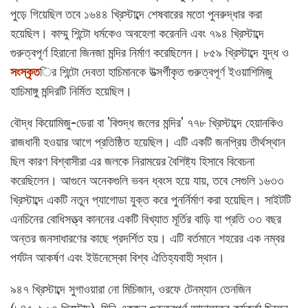
পুড়ে গিয়েছিল তবে ১৬৪৪ খ্রিস্টাব্দে শেষবারের মতো পুনরুদ্ধার করা
হয়েছিল। কাম্মু শিন্টো ধর্মকেও অবহেলা করেননি এবং ৭৯৪ খ্রিস্টাব্দে
গুরুত্বপূর্ণ হিরানো জিনজা মন্দির নির্মাণ করেছিলেন। ৮৫৯ খ্রিস্টাব্দে যুদ্ধ ও
সংস্কৃত
ির শিন্টো দেবতা হাচিমানকে উত্সর্গীকৃত গুরুত্বপূর্ণ ইওয়াশিমিজু
হাচিমাঙ্গু মন্দিরটি নির্মিত হয়েছিল।
বৌদ্ধ কিয়োমিজু-ডেরা বা 'বিশুদ্ধ জলের মন্দির' ৭৭৮ খ্রিস্টাব্দে হেয়ানকিও
রাজধানী হওয়ার আগে প্রতিষ্ঠিত হয়েছিল। এটি একটি জনপ্রিয় তীর্থস্থান
ছিল কারণ বিশ্বাসীরা এর জলকে নিরাময়ের বৈশিষ্ট্য হিসাবে বিবেচনা
করেছিলেন। আগুনে অনেকগুলি ভবন ধ্বংস হয়ে যায়, তবে সেগুলি ১৬৩৩
খ্রিস্টাব্দে একটি নতুন প্যাগোডা যুক্ত করে পুনর্নির্মাণ করা হয়েছিল। সাইটটি
এনচিনের বোধিসত্ত্ব কাননের একটি বিখ্যাত মূর্তির বাড়ি যা প্রতি ৩৩ বছর
অন্তর জনসাধারণের কাছে প্রদর্শিত হয়। এটি বর্তমানে শহরের এক নম্বর
পর্যটন আকর্ষণ এবং ইউনেস্কো বিশ্ব ঐতিহ্যবাহী স্থান।
৯৪৭ খ্রিস্টাব্দে সুগাওয়ারা নো মিচিজান, ওরফে টেনম্যান তেনজিন