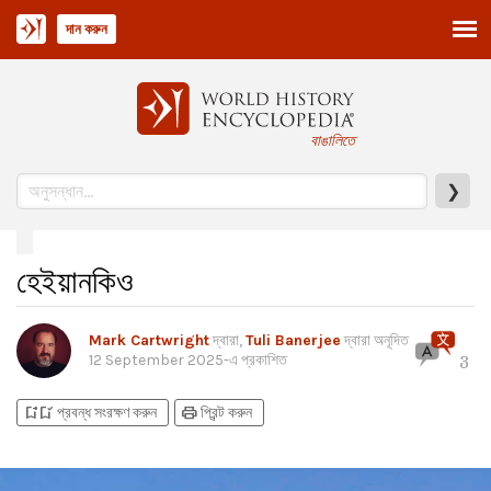
দান করুন
বাঙালিতে
❯
হেইয়ানকিও
Mark Cartwright
দ্বারা,
Tuli Banerjee
দ্বারা অনূদিত
12 September 2025
-এ প্রকাশিত
3
bookmark_add
bookmark_added
print
প্রবন্ধ সংরক্ষণ করুন
প্রিন্ট করুন