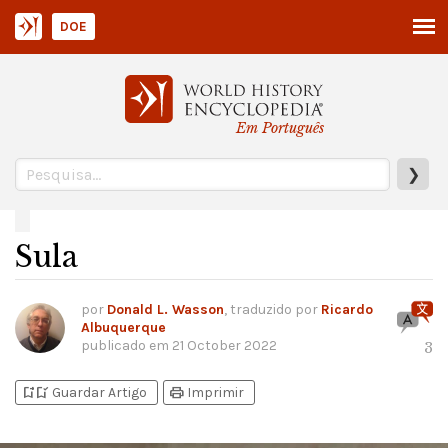
DOE
Em Português
❯
Sula
por
Donald L. Wasson
, traduzido por
Ricardo
Albuquerque
publicado em
21 October 2022
3
bookmark_add
bookmark_added
print
Guardar Artigo
Imprimir