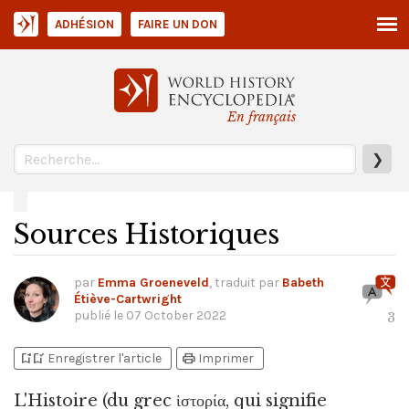
ADHÉSION
FAIRE UN DON
En français
❯
Sources Historiques
par
Emma Groeneveld
, traduit par
Babeth
Étiève-Cartwright
publié le
07 October 2022
3
bookmark_add
bookmark_added
print
Enregistrer l'article
Imprimer
L'Histoire
(du grec ἱστορία, qui signifie