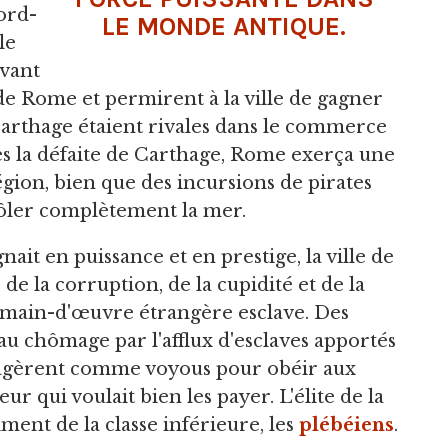
nord-
LE MONDE ANTIQUE.
le
avant
de Rome et permirent à la ville de gagner
Carthage étaient rivales dans le commerce
ès la défaite de Carthage, Rome exerça une
gion, bien que des incursions de pirates
ôler complètement la mer.
it en puissance et en prestige, la ville de
e la corruption, de la cupidité et de la
a main-d'œuvre étrangère esclave. Des
u chômage par l'afflux d'esclaves apportés
engagèrent comme voyous pour obéir aux
r qui voulait bien les payer. L'élite de la
riment de la classe inférieure, les
plébéiens
.