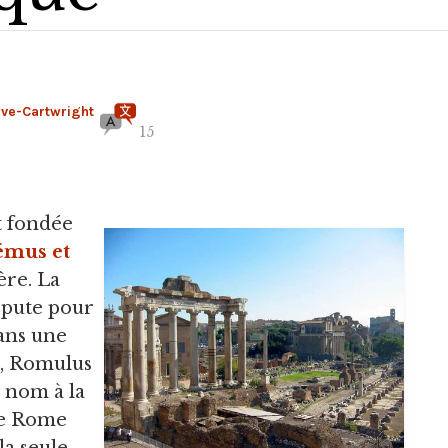
ève-Cartwright
15
t fondée
émus et
 ère. La
spute pour
dans une
e), Romulus
 nom à la
 de Rome