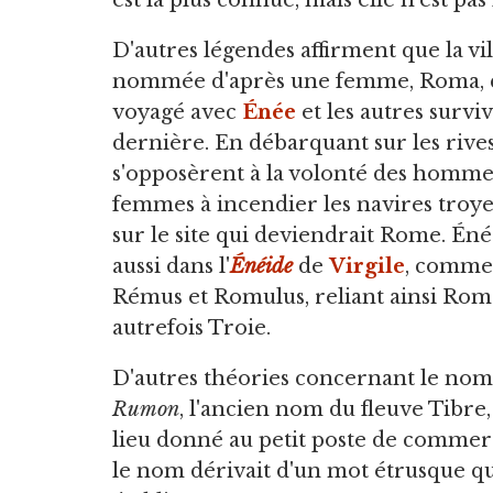
est la plus connue, mais elle n'est pas 
D'autres légendes affirment que la vil
nommée d'après une femme, Roma, q
voyagé avec
Énée
et les autres survi
dernière. En débarquant sur les rive
s'opposèrent à la volonté des hommes
femmes à incendier les navires troyen
sur le site qui deviendrait Rome. Éné
aussi dans l'
Énéide
de
Virgile
, comme 
Rémus et Romulus, reliant ainsi Rome 
autrefois Troie.
D'autres théories concernant le nom d
Rumon
, l'ancien nom du fleuve Tibre,
lieu donné au petit poste de commerc
le nom dérivait d'un mot étrusque qui