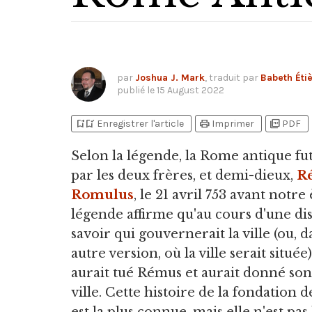
par
Joshua J. Mark
, traduit par
Babeth Éti
publié le
15 August 2022
bookmark_add
bookmark_added
print
picture_as_pdf
Enregistrer l'article
Imprimer
PDF
Selon la légende,
la Rome antique fu
par les deux frères, et demi-dieux,
R
Romulus
, le 21 avril 753 avant notre
légende affirme qu'au cours d'une di
savoir qui gouvernerait la ville (ou, 
autre version, où la ville serait situé
aurait tué Rémus et aurait donné son
ville. Cette histoire de la fondation