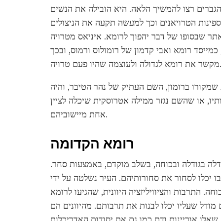
גברים רצו להמשיך הלאה. היא הובילה את הנשים
פינות הטרויאנים וכך למעשה תקעה את הניצולים
תר שבסופו של דבר יהפוך לרומא. איניאס מטרויה
 כמייסד רומא ואבי קדמון של רומולוס ורמוס, ובכך
א לגדולה ולעוצמה שהיו פעם טרויה.
שמקורו ברומון, השם העתיק של נהר הטיבר, והיה
יו, או שהשם נגזר ממילה אטרוסקית שיכלה לציין
אחת מיישוביהם.
רומא הקדומה
גדלה בגודלה ובכוחה, בשלב מוקדם, באמצעות סחר.
ו יכלו לסחור את סחורותיהם. העיר נשלטה על ידי
חה. התרבות והציוויליזציה היוונית, שהגיעו לרומא
 מודל שעליו יכלו לבנות את תרבותם. מהיוונים הם
שאלו אוריינות ודת כמו גם את יסודות האדריכלות.