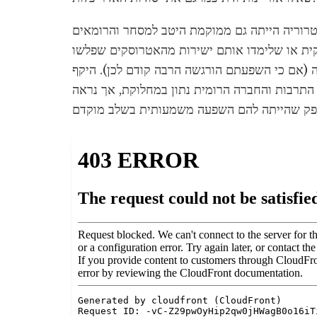
 אטרוריה הייתה גם ממוקמת היטב למסחר והרומאים
ית או שלימדו אותם ישירות מהאטרוסקים שפלשו
ישהו בין 650 ל-600 לפני הספירה (אם כי השפעתם הורגשה הרבה קודם לכן). היקף
התרבות והחברה הרומית נתון במחלוקת, אך נראה