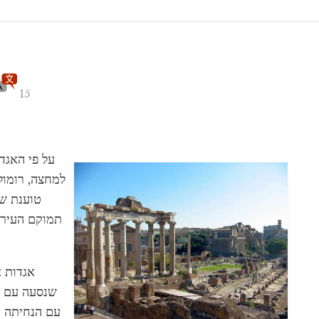
15
על פי האגד
טוענת שב
תמוקם העיר),
זה על ייסוד 
אגדות 
שנסעה עם אי
עם הנחיתה ע