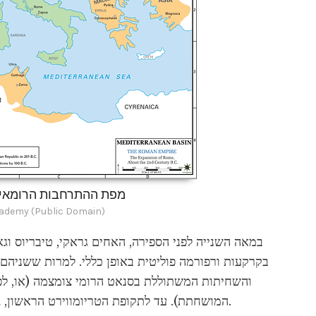
מפת ההתרחבות הרומאית
cademy (Public Domain)
במאה השנייה לפני הספירה, האחים גראקי, טיבריוס וגאי
בקרקעות ורפורמה פוליטית באופן כללי. למרות ששניהם 
והשחיתות המשתוללת בסנאט הרומי צומצמה (או, לפח
המושחתת). עד לתקופת הטריומווירט הראשון, גם העיר וגם הרפובליקה של רומא היו בשגשוג מלא.