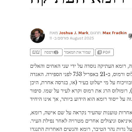
Max Fradkin
, תרגום:
Joshua J. Mark
מאת
11 August 2025
פורסם ב-
bookmark_add
bookmark_added
print
picture_as_pdf
PDF
שמור את המאמר
הדפסה
ה, רומא העתיקה נוסדה על ידי שני האחים והאלים
למחצה, רומולוס ורמוס, ב-21 באפריל 753 לפני הספירה. האגדה
וויכוח על מי ישלוט בעיר (או, בגרסה אחרת, היכן
 רומולוס הרג את רמוס וקרא לעיר על שמו. סיפור
רומא הוא הידוע ביותר, אך אינו היחיד.
אחרות טוענות שהעיר נקראה על שם אישה, רומא,
ניאס וניצולים אחרים מטרויה לאחר נפילת העיר.
ל גדות נהר הטיבר, רומא והנשים האחרות התנגדו