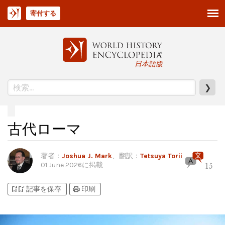
寄付する
日本語版
❯
古代ローマ
著者
：
Joshua J. Mark
、翻訳：
Tetsuya Torii
01 June 2026
に掲載
15
bookmark_add
bookmark_added
print
記事を保存
印刷