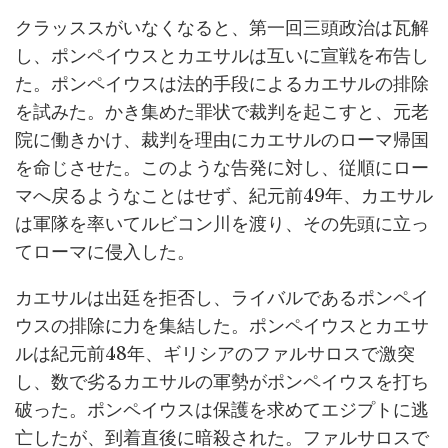
クラッススがいなくなると、第一回三頭政治は瓦解
し、ポンペイウスとカエサルは互いに宣戦を布告し
た。ポンペイウスは法的手段によるカエサルの排除
を試みた。かき集めた罪状で裁判を起こすと、元老
院に働きかけ、裁判を理由にカエサルのローマ帰国
を命じさせた。このような告発に対し、従順にロー
マへ戻るようなことはせず、紀元前49年、カエサル
は軍隊を率いてルビコン川を渡り、その先頭に立っ
てローマに侵入した。
カエサルは出廷を拒否し、ライバルであるポンペイ
ウスの排除に力を集結した。ポンペイウスとカエサ
ルは紀元前48年、ギリシアのファルサロスで激突
し、数で劣るカエサルの軍勢がポンペイウスを打ち
破った。ポンペイウスは保護を求めてエジプトに逃
亡したが、到着直後に暗殺された。ファルサロスで