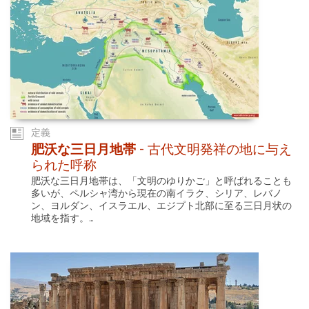
定義
肥沃な三日月地帯
- 古代文明発祥の地に与え
られた呼称
肥沃な三日月地帯は、「文明のゆりかご」と呼ばれることも
多いが、ペルシャ湾から現在の南イラク、シリア、レバノ
ン、ヨルダン、イスラエル、エジプト北部に至る三日月状の
地域を指す。...