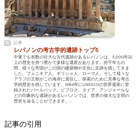
記事
レバノンの考古学的遺跡トップ5
中東でも有数の壮大な古代遺跡があるレバノンは、5,000年以
上の歴史を持つ豊かで多様な遺産があります。何千年もの
間、様々な帝国がこの国の建築物や文化に足跡を残してきま
した。フェニキア人、ギリシャ人、ローマ人、そして様々な
アラブの王朝がこの海岸に居住し、探索のために見事な考古
学的歴史を残しています。1984年にUNESCOの世界遺産に登
録されたバールベック、ビブロス、タイア、アンジャールな
どの印象的な遺跡があるレバノンでは、世界の偉大な文明の
歴史を辿ることができます。...
記事の引用