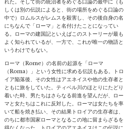
れた。そして街の統治者をめぐる口論の最中に（も
しくは別の伝説によると、街の場所をめぐる口論の
中で）ロムルスがレムスを殺害し、その後自身の名
にちなんで「ローマ」と名付けたことになってい
る。ローマの建国記といえばこのストーリーが最も
よく知られているが、一方で、これが唯一の物語と
いうわけでもない。
ローマ（Rome）の名前の起源を「ローマ
（Roma）」という女性に求める伝説もある。トロ
イア陥落後、その女性はアエネイスや他の生存者と
ともに旅をしていた。ティベル川のほとりにたどり
着いた時、男たちはさらなる前進を望んだが、ロー
マと女たちはこれに反対した。ローマは女たちを率
いて船を焼き払い、その結果トロイアの生存者は、
のちに都市国家ローマとなるこの地に留まらざるを
得なくなった。トロイアのアエネイスはこの伝説に