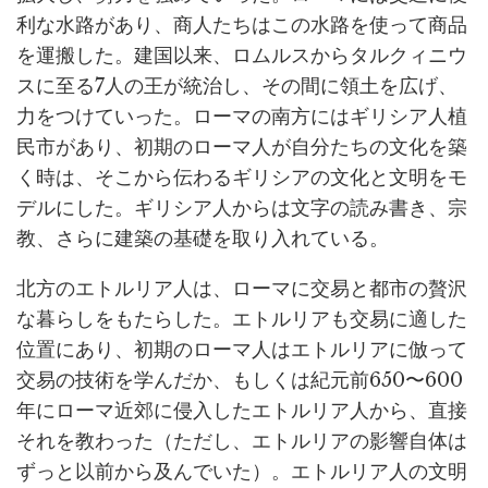
利な水路があり、商人たちはこの水路を使って商品
を運搬した。建国以来、ロムルスからタルクィニウ
スに至る7人の王が統治し、その間に領土を広げ、
力をつけていった。ローマの南方にはギリシア人植
民市があり、初期のローマ人が自分たちの文化を築
く時は、そこから伝わるギリシアの文化と文明をモ
デルにした。ギリシア人からは文字の読み書き、宗
教、さらに建築の基礎を取り入れている。
北方のエトルリア人は、ローマに交易と都市の贅沢
な暮らしをもたらした。エトルリアも交易に適した
位置にあり、初期のローマ人はエトルリアに倣って
交易の技術を学んだか、もしくは紀元前650〜600
年にローマ近郊に侵入したエトルリア人から、直接
それを教わった（ただし、エトルリアの影響自体は
ずっと以前から及んでいた）。エトルリア人の文明