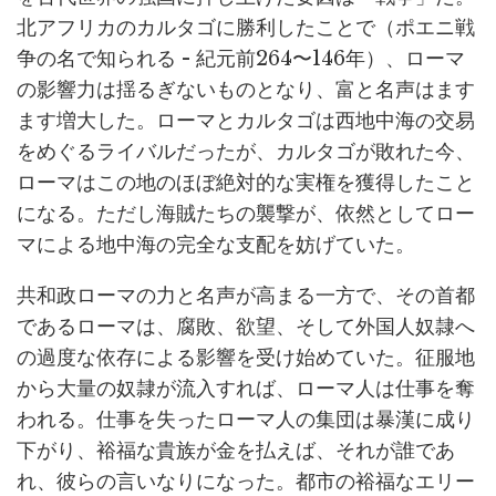
北アフリカのカルタゴに勝利したことで（ポエニ戦
争の名で知られる - 紀元前264〜146年）、ローマ
の影響力は揺るぎないものとなり、富と名声はます
ます増大した。ローマとカルタゴは西地中海の交易
をめぐるライバルだったが、カルタゴが敗れた今、
ローマはこの地のほぼ絶対的な実権を獲得したこと
になる。ただし海賊たちの襲撃が、依然としてロー
マによる地中海の完全な支配を妨げていた。
共和政ローマの力と名声が高まる一方で、その首都
であるローマは、腐敗、欲望、そして外国人奴隷へ
の過度な依存による影響を受け始めていた。征服地
から大量の奴隷が流入すれば、ローマ人は仕事を奪
われる。仕事を失ったローマ人の集団は暴漢に成り
下がり、裕福な貴族が金を払えば、それが誰であ
れ、彼らの言いなりになった。都市の裕福なエリー