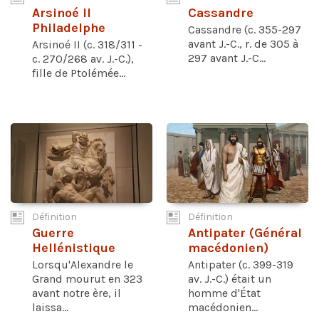
Arsinoé II
Cassandre
Philadelphe
Cassandre (c. 355-297
avant J.-C., r. de 305 à
Arsinoé II (c. 318/311 -
297 avant J.-C...
c. 270/268 av. J.-C.),
fille de Ptolémée...
Définition
Définition
Guerre
Antipater (Général
Hellénistique
macédonien)
Lorsqu'Alexandre le
Antipater (c. 399-319
Grand mourut en 323
av. J.-C.) était un
avant notre ère, il
homme d'État
laissa...
macédonien...