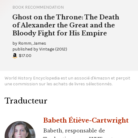
BOOK RECOMMENDATION
Ghost on the Throne: The Death
of Alexander the Great and the
Bloody Fight for His Empire
by
Romm, James
published by
Vintage
(
2012
)
$17.00
World History Encyclopedia est un associé d'Amazon et perçoit
une commission sur les achats de livres sélectionnés.
Traducteur
Babeth Étiève-Cartwright
Babeth, responsable de