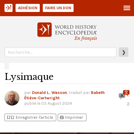
ADHÉSION
FAIRE UN DON
En français
❯
Lysimaque
par
Donald L. Wasson
, traduit par
Babeth
Étiève-Cartwright
publié le
03 August 2024
3
bookmark_add
bookmark_added
print
Enregistrer l'article
Imprimer