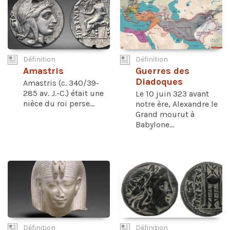
Définition
Définition
Amastris
Guerres des
Diadoques
Amastris (c. 340/39-
285 av. J.-C.) était une
Le 10 juin 323 avant
nièce du roi perse...
notre ère, Alexandre le
Grand mourut à
Babylone...
Définition
Définition