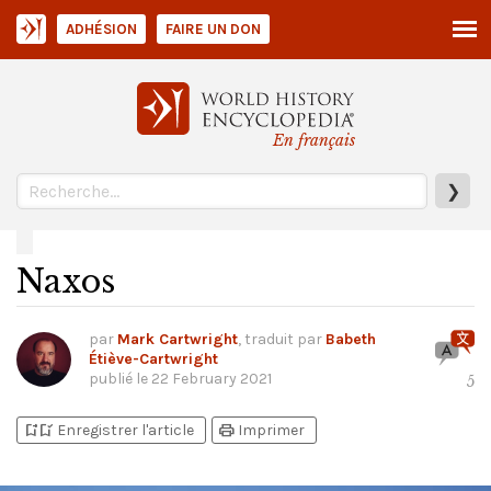
ADHÉSION
FAIRE UN DON
En français
❯
Naxos
par
Mark Cartwright
, traduit par
Babeth
Étiève-Cartwright
publié le
22 February 2021
5
bookmark_add
bookmark_added
print
Enregistrer l'article
Imprimer