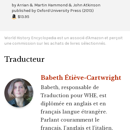
by
Arrian & Martin Hammond & John Atkinson
published by
Oxford University Press
(
2013
)
$13.95
World History Encyclopedia est un associé d'Amazon et perçoit
une commission sur les achats de livres sélectionnés.
Traducteur
Babeth Étiève-Cartwright
Babeth, responsable de
Traduction pour WHE, est
diplômée en anglais et en
français langue étrangère.
Parlant couramment le
français, l'anglais et l'italien,