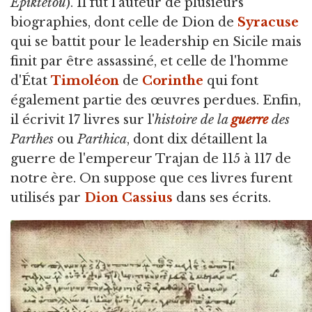
Epiktetou
). Il fut l'auteur de plusieurs
biographies, dont celle de Dion de
Syracuse
qui se battit pour le leadership en Sicile mais
finit par être assassiné, et celle de l'homme
d'État
Timoléon
de
Corinthe
qui font
également partie des œuvres perdues. Enfin,
il écrivit 17 livres sur l'
histoire de la
guerre
des
Parthes
ou
Parthica
, dont dix détaillent la
guerre de l'empereur Trajan de 115 à 117 de
notre ère. On suppose que ces livres furent
utilisés par
Dion Cassius
dans ses écrits.