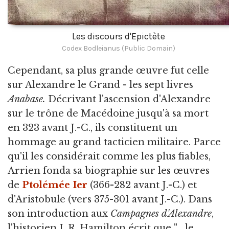
Les discours d'Epictète
Codex Bodleianus (Public Domain)
Cependant, sa plus grande œuvre fut celle
sur Alexandre le Grand - les sept livres
Anabase.
Décrivant l'ascension d'Alexandre
sur le trône de Macédoine jusqu'à sa mort
en 323 avant J.-C., ils constituent un
hommage au grand tacticien militaire. Parce
qu'il les considérait comme les plus fiables,
Arrien fonda sa biographie sur les œuvres
de
Ptolémée Ier
(366-282 avant J.-C.) et
d'Aristobule (vers 375-301 avant J.-C.). Dans
son introduction aux
Campagnes d'Alexandre
,
l'historien J. R. Hamilton écrit que "... le