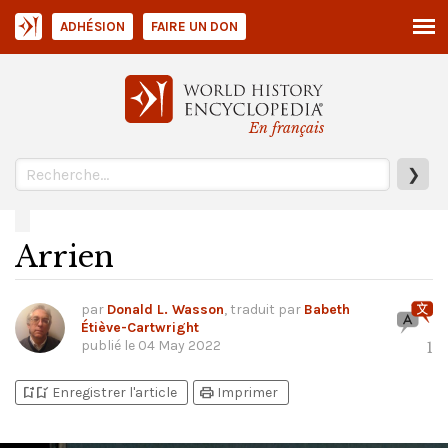
ADHÉSION
FAIRE UN DON
En français
❯
Arrien
par
Donald L. Wasson
, traduit par
Babeth
Étiève-Cartwright
publié le
04 May 2022
1
bookmark_add
bookmark_added
print
Enregistrer l'article
Imprimer