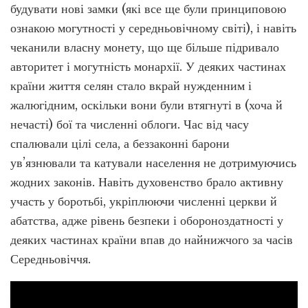
будувати нові замки (які все ще були принциповою
ознакою могутності у середньовічному світі), і навіть
чеканили власну монету, що ще більше підривало
авторитет і могутність монархії. У деяких частинах
країни життя селян стало вкрай нужденним і
жалюгідним, оскільки вони були втягнуті в (хоча й
нечасті) бої та численні облоги. Час від часу
спалювали цілі села, а беззаконні барони
ув’язнювали та катували населення не дотримуючись
жодних законів. Навіть духовенство брало активну
участь у боротьбі, укріплюючи численні церкви й
абатства, адже рівень безпеки і обороноздатності у
деяких частинах країни впав до найнижчого за часів
Середньовіччя.