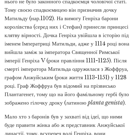
нього не було законного спадкоємця чоловічої статі.
Тому своєю спадкоємицею він призначив дочку
Матильду (нар.1102). На вимогу Генріха барони
королівства (серед них і Стефан) принесли принцесі
клятву вірності. Дочка Генріха увійшла в історію під
іменем Імператриці Матильди, адже у 1114 році вона
вийшла заміж за імператора Священної Римської
імперії Генріха V (роки правління 1111-1125). Після
смерті імператора Матильда одружилася з Жоффруа,
графом Анжуйським (роки життя 1113-1151) у 1128
році. Граф Жоффруа був відомий на прізвисько
Плантагенет, тому що на його фамільному гербі було
зображено гілочку дроку (латиною
planta genista
).
Мало хто з баронів був у захваті від ідеї, що ними
буде правити жінка або ж представник Анжуйської
династії, тому, всупереч волі Генріха, вони