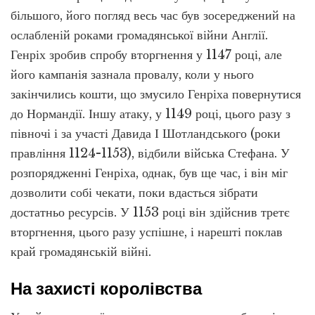
більшого, його погляд весь час був зосереджений на
ослабленій роками громадянської війни Англії.
Генріх зробив спробу вторгнення у 1147 році, але
його кампанія зазнала провалу, коли у нього
закінчились кошти, що змусило Генріха повернутися
до Нормандії. Іншу атаку, у 1149 році, цього разу з
півночі і за участі Давида І Шотландського (роки
правління 1124-1153), відбили війська Стефана. У
розпорядженні Генріха, однак, був ще час, і він міг
дозволити собі чекати, поки вдасться зібрати
достатньо ресурсів. У 1153 році він здійснив третє
вторгнення, цього разу успішне, і нарешті поклав
край громадянській війні.
На захисті королівства