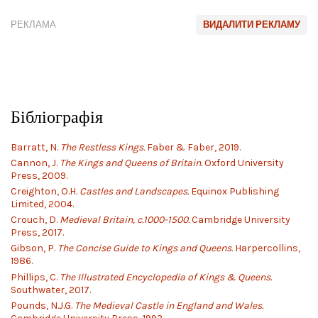
РЕКЛАМА
ВИДАЛИТИ РЕКЛАМУ
Бібліографія
Barratt, N.
The Restless Kings.
Faber & Faber, 2019.
Cannon, J.
The Kings and Queens of Britain.
Oxford University
Press, 2009.
Creighton, O.H.
Castles and Landscapes.
Equinox Publishing
Limited, 2004.
Crouch, D.
Medieval Britain, c.1000-1500.
Cambridge University
Press, 2017.
Gibson, P.
The Concise Guide to Kings and Queens.
Harpercollins,
1986.
Phillips, C.
The Illustrated Encyclopedia of Kings & Queens.
Southwater, 2017.
Pounds, N.J.G.
The Medieval Castle in England and Wales.