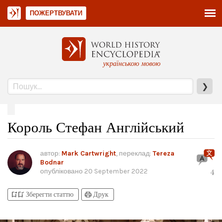
ПОЖЕРТВУВАТИ
українською мовою
❯
Король Стефан Англійський
автор:
Mark Cartwright
, переклад:
Tereza
Bodnar
опубліковано
20 September 2022
4
bookmark_add
bookmark_added
print
Зберегти статтю
Друк