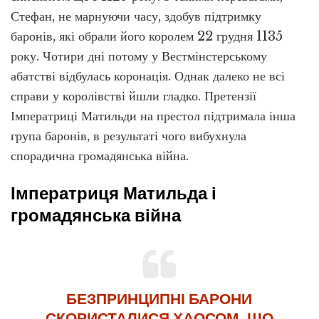
Стефан, не марнуючи часу, здобув підтримку
баронів, які обрали його королем 22 грудня 1135
року. Чотири дні потому у Вестмінстерському
абатстві відбулась коронація. Однак далеко не всі
справи у королівстві йшли гладко. Претензії
Імператриці Матильди на престол підтримала інша
група баронів, в результаті чого вибухнула
спорадична громадянська війна.
Імператриця Матильда і
громадянська війна
БЕЗПРИНЦИПНІ БАРОНИ
СКОРИСТАЛИСЯ ХАОСОМ, ЩО