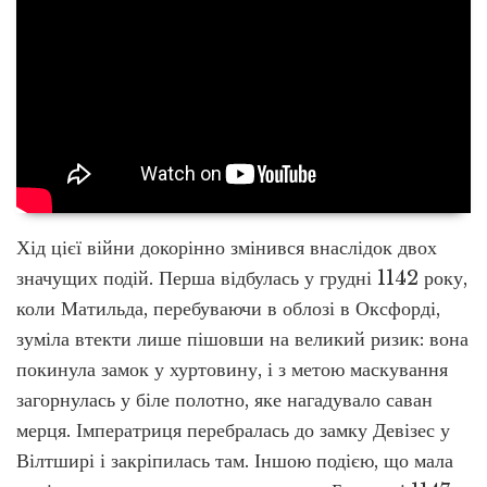
Хід цієї війни докорінно змінився внаслідок двох
значущих подій. Перша відбулась у грудні 1142 року,
коли Матильда, перебуваючи в облозі в Оксфорді,
зуміла втекти лише пішовши на великий ризик: вона
покинула замок у хуртовину, і з метою маскування
загорнулась у біле полотно, яке нагадувало саван
мерця. Імператриця перебралась до замку Девізес у
Вілтширі і закріпилась там. Іншою подією, що мала