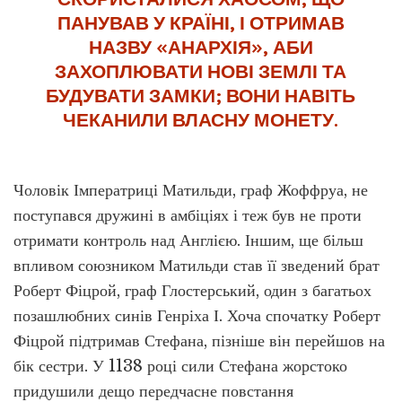
ПАНУВАВ У КРАЇНІ, І ОТРИМАВ
НАЗВУ «АНАРХІЯ», АБИ
ЗАХОПЛЮВАТИ НОВІ ЗЕМЛІ ТА
БУДУВАТИ ЗАМКИ; ВОНИ НАВІТЬ
ЧЕКАНИЛИ ВЛАСНУ МОНЕТУ.
Чоловік Імператриці Матильди, граф Жоффруа, не
поступався дружині в амбіціях і теж був не проти
отримати контроль над Англією. Іншим, ще більш
впливом союзником Матильди став її зведений брат
Роберт Фіцрой, граф Глостерський, один з багатьох
позашлюбних синів Генріха І. Хоча спочатку Роберт
Фіцрой підтримав Стефана, пізніше він перейшов на
бік сестри. У 1138 році сили Стефана жорстоко
придушили дещо передчасне повстання