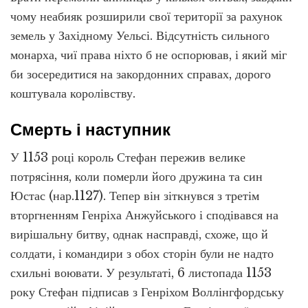
чому неабияк розширили свої території за рахунок
земель у Західному Уельсі. Відсутність сильного
монарха, чиї права ніхто б не оспорював, і який міг
би зосередитися на закордонних справах, дорого
коштувала королівству.
Смерть і наступник
У 1153 році король Стефан пережив велике
потрясіння, коли померли його дружина та син
Юстас (нар.1127). Тепер він зіткнувся з третім
вторгненням Генріха Анжуйського і сподівався на
вирішальну битву, однак насправді, схоже, що й
солдати, і командири з обох сторін були не надто
схильні воювати. У результаті, 6 листопада 1153
року Стефан підписав з Генріхом Воллінгфордську