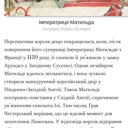
Імператриця Матильда
PurpleHz (Public Domain)
Перспективи короля дещо покращилися, коли, після
повернення його суперниці Імператриці Матильди з
Франції у 1139 році, її схопили й ув’язнили у замку
Арундел у Західному Суссексі. Однак незабаром
Матильді вдалось звільнитися, і вона зухвало
створила конкуруючий королівський двір у
Південно-Західній Англії. Також Матильді
посприяло повстання у Східній Англії, спричинене
ув’язненням єпископа Ілі. Тим часом, Грав
Честерський вирішив, що це вдалий момент для
захоплення Лінкольна. У відповідь король відправив