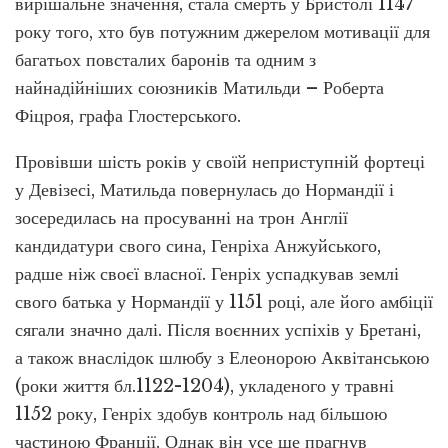
вирішальне значення, стала смерть у Бристолі 1147
року того, хто був потужним джерелом мотивації для
багатьох повсталих баронів та одним з
найнадійніших союзників Матильди – Роберта
Фіцроя, графа Глостерського.
Провівши шість років у своїй неприступній фортеці
у Девізесі, Матильда повернулась до Нормандії і
зосередилась на просуванні на трон Англії
кандидатури свого сина, Генріха Анжуйського,
радше ніж своєї власної. Генріх успадкував землі
свого батька у Нормандії у 1151 році, але його амбіції
сягали значно далі. Після воєнних успіхів у Бретані,
а також внаслідок шлюбу з Елеонорою Аквітанською
(роки життя бл.1122-1204), укладеного у травні
1152 року, Генріх здобув контроль над більшою
частиною Франції. Однак він усе ще прагнув