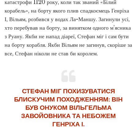
катастрофи 1120 року, коли так званий «Білий
корабель», на борту якого плив спадкоємець Генріха
І, Вільям, розбився у водах Ла-Маншу. Загинули усі,
хто перебував на борту, за винятком одного м’ясника
з Руану. Якби не напад діареї, Стефан міг і сам бути
на борту корабля. Якби Вільям не загинув, скоріше за
все, Стефан ніколи не став би королем.
СТЕФАН МІГ ПОХИЗУВАТИСЯ
БЛИСКУЧИМ ПОХОДЖЕННЯМ: ВІН
БУВ ОНУКОМ ВІЛЬГЕЛЬМА
ЗАВОЙОВНИКА ТА НЕБОЖЕМ
ГЕНРІХА І.