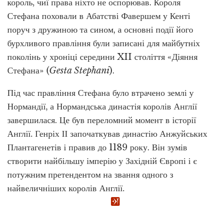
король, чиї права ніхто не оспорював. Короля
Стефана поховали в Абатстві Фавершем у Кенті
поруч з дружиною та сином, а основні події його
бурхливого правління були записані для майбутніх
поколінь у хроніці середини XII століття «Діяння
Стефана» (
Gesta Stephani
).
Під час правління Стефана було втрачено землі у
Нормандії, а Нормандська династія королів Англії
завершилася. Це був переломний момент в історії
Англії. Генріх ІІ започаткував династію Анжуйських
Плантагенетів і правив до 1189 року. Він зумів
створити найбільшу імперію у Західній Європі і є
потужним претендентом на звання одного з
найвеличніших королів Англії.