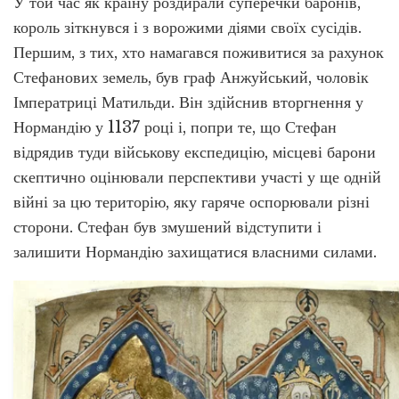
У той час як країну роздирали суперечки баронів,
король зіткнувся і з ворожими діями своїх сусідів.
Першим, з тих, хто намагався поживитися за рахунок
Стефанових земель, був граф Анжуйський, чоловік
Імператриці Матильди. Він здійснив вторгнення у
Нормандію у 1137 році і, попри те, що Стефан
відрядив туди військову експедицію, місцеві барони
скептично оцінювали перспективи участі у ще одній
війні за цю територію, яку гаряче оспорювали різні
сторони. Стефан був змушений відступити і
залишити Нормандію захищатися власними силами.