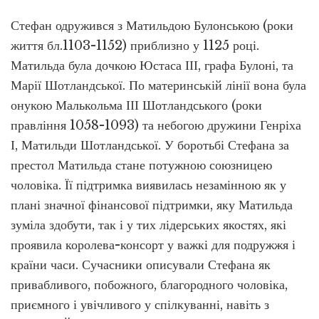
Стефан одружився з Матильдою Булонською (роки
життя бл.1103-1152) приблизно у 1125 році.
Матильда була дочкою Юстаса ІІІ, графа Булоні, та
Марії Шотландської. По материнській лінії вона була
онукою Малькольма ІІІ Шотландського (роки
правління 1058-1093) та небогою дружини Генріха
І, Матильди Шотландської. У боротьбі Стефана за
престол Матильда стане потужною союзницею
чоловіка. Її підтримка виявилась незамінною як у
плані значної фінансової підтримки, яку Матильда
зуміла здобути, так і у тих лідерських якостях, які
проявила королева-консорт у важкі для подружжя і
країни часи. Сучасники описували Стефана як
привабливого, побожного, благородного чоловіка,
приємного і увічливого у спілкуванні, навіть з