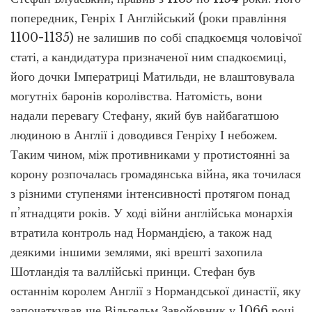
попередник, Генріх І Англійський (роки правління
1100-1135) не залишив по собі спадкоємця чоловічої
статі, а кандидатура призначеної ним спадкоємиці,
його дочки Імператриці Матильди, не влаштовувала
могутніх баронів королівства. Натомість, вони
надали перевагу Стефану, який був найбагатшою
людиною в Англії і доводився Генріху І небожем.
Таким чином, між противниками у протистоянні за
корону розпочалась громадянська війна, яка точилася
з різними ступенями інтенсивності протягом понад
п’ятнадцяти років. У ході війни англійська монархія
втратила контроль над Нормандією, а також над
деякими іншими землями, які врешті захопила
Шотландія та валлійські принци. Стефан був
останнім королем Англії з Нормандської династії, яку
започаткував ще Вільгельм Завойовник у 1066 році.