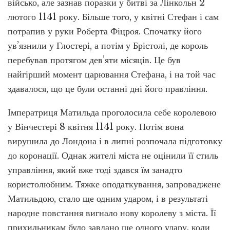
військо, але зазнав поразки у битві за Лінкольн 2
лютого 1141 року. Більше того, у квітні Стефан і сам
потрапив у руки Роберта Фіцроя. Спочатку його
ув’язнили у Глостері, а потім у Брістолі, де король
перебував протягом дев’яти місяців. Це був
найгірший момент царювання Стефана, і на той час
здавалося, що це були останні дні його правління.
Імператриця Матильда проголосила себе королевою
у Вінчестері 8 квітня 1141 року. Потім вона
вирушила до Лондона і в липні розпочала підготовку
до коронації. Однак жителі міста не оцінили її стиль
управління, який вже тоді здався їм занадто
користолюбним. Тяжке оподаткування, запроваджене
Матильдою, стало ще одним ударом, і в результаті
народне повстання вигнало нову королеву з міста. Її
прихильникам було завдано ще одного удару, коли