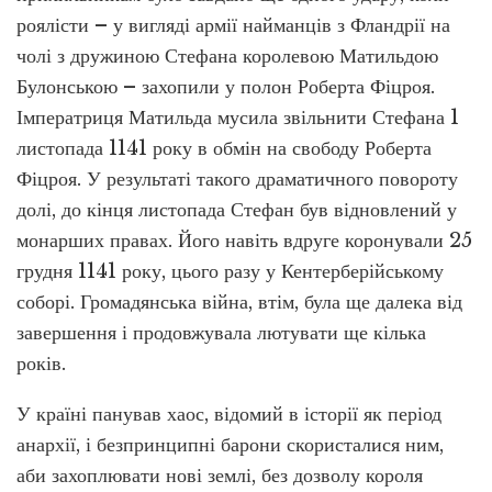
роялісти – у вигляді армії найманців з Фландрії на
чолі з дружиною Стефана королевою Матильдою
Булонською – захопили у полон Роберта Фіцроя.
Імператриця Матильда мусила звільнити Стефана 1
листопада 1141 року в обмін на свободу Роберта
Фіцроя. У результаті такого драматичного повороту
долі, до кінця листопада Стефан був відновлений у
монарших правах. Його навіть вдруге коронували 25
грудня 1141 року, цього разу у Кентерберійському
соборі. Громадянська війна, втім, була ще далека від
завершення і продовжувала лютувати ще кілька
років.
У країні панував хаос, відомий в історії як період
анархії, і безпринципні барони скористалися ним,
аби захоплювати нові землі, без дозволу короля