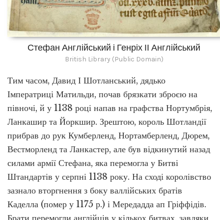
Стефан Англійський і Генріх ІІ Англійський
British Library (Public Domain)
Тим часом, Давид І Шотланський, дядько
Імператриці Матильди, почав брязкати зброєю на
півночі, й у 1138 році напав на графства Нортумбрія,
Ланкашир та Йоркшир. Зрештою, король Шотландії
прибрав до рук Кумберленд, Нортамберленд, Дюрем,
Вестморленд та Ланкастер, але був відкинутий назад
силами армії Стефана, яка перемогла у Битві
Штандартів у серпні 1138 року. На сході королівство
зазнало вторгнення з боку валлійських братів
Каделла (помер у 1175 р.) і Мередадда ап Гріффідів.
Брати перемогли англійців у кількох битвах, завдяки