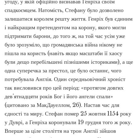
угоду, у якій офіційно визнавав Генріха своїм
спадкоємцем. Натомість, Стефану було дозволено
залишатися королем решту життя. Генріх був єдиним
і найкращим претендентом на корону, якого могли
підтримати барони, до того ж, на той час усім уже
було зрозуміло, що громадянська війна нікому не
пішла на користь (навіть якщо масштаби її хаосу
були дещо перебільшені пізнішими істориками), а ще
одна суперечка за престол, це було останнє, чого
потребувала Англія. Один середньовічний хроніст
так висловився про цей період: «протягом довгих
дев’ятнадцяти років Бог і його ангели спали»
(цитовано за МакДауеллом, 26). Настав час для
єдності та миру. Стефан помер 25 жовтня 1154 року
у Дуврі, а Генріха коронували 19 грудня того ж року.
Вперше за ціле століття на трон Англії зійшов