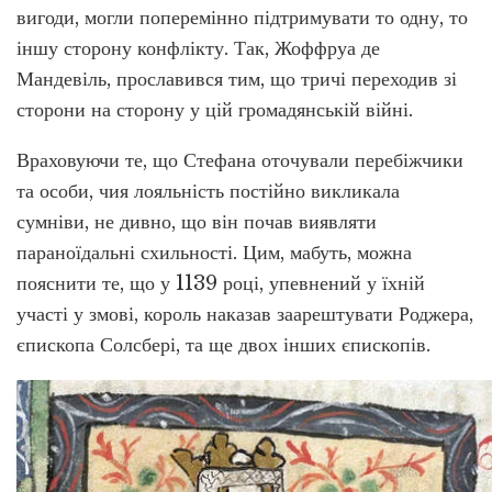
вигоди, могли поперемінно підтримувати то одну, то
іншу сторону конфлікту. Так, Жоффруа де
Мандевіль, прославився тим, що тричі переходив зі
сторони на сторону у цій громадянській війні.
Враховуючи те, що Стефана оточували перебіжчики
та особи, чия лояльність постійно викликала
сумніви, не дивно, що він почав виявляти
параноїдальні схильності. Цим, мабуть, можна
пояснити те, що у 1139 році, упевнений у їхній
участі у змові, король наказав заарештувати Роджера,
єпископа Солсбері, та ще двох інших єпископів.