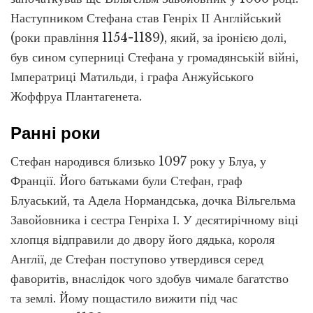
Наступником Стефана став Генріх ІІ Англійський
(роки правління 1154-1189), який, за іронією долі,
був сином суперниці Стефана у громадянській війні,
Імператриці Матильди, і графа Анжуйського
Жоффруа Плантагенета.
Ранні роки
Стефан народився близько 1097 року у Блуа, у
Франції. Його батьками були Стефан, граф
Блуаський, та Адела Нормандська, дочка Вільгельма
Завойовника і сестра Генріха І. У десятирічному віці
хлопця відправили до двору його дядька, короля
Англії, де Стефан поступово утвердився серед
фаворитів, внаслідок чого здобув чимале багатство
та землі. Йому пощастило вижити під час