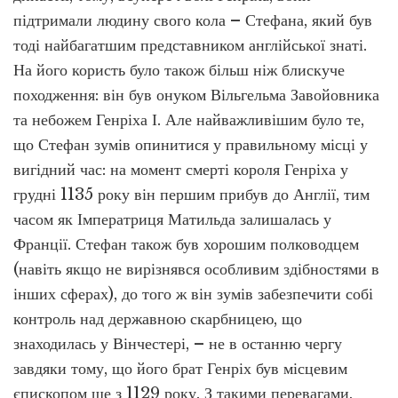
підтримали людину свого кола – Стефана, який був
тоді найбагатшим представником англійської знаті.
На його користь було також більш ніж блискуче
походження: він був онуком Вільгельма Завойовника
та небожем Генріха І. Але найважливішим було те,
що Стефан зумів опинитися у правильному місці у
вигідний час: на момент смерті короля Генріха у
грудні 1135 року він першим прибув до Англії, тим
часом як Імператриця Матильда залишалась у
Франції. Стефан також був хорошим полководцем
(навіть якщо не вирізнявся особливим здібностями в
інших сферах), до того ж він зумів забезпечити собі
контроль над державною скарбницею, що
знаходилась у Вінчестері, – не в останню чергу
завдяки тому, що його брат Генріх був місцевим
єпископом ще з 1129 року. З такими перевагами,