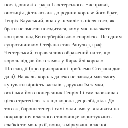
послідовників графа Глостерського. Насправді,
опозиція дісталась аж до родини короля: його брат,
Генріх Блуаський, впав у немилість після того, як
брати не змогли погодитися, кому має належати
контроль над Кентерберійською єпархією. Ще одним
супротивником Стефана став Ранульф, граф
Честерський, справедливо ображений на те, що
король віддав його замок у Карлайлі королю
Шотландії (про прикордонні проблеми Стефана див.
далі). На жаль, король далеко не завжди мав змогу
купувати вірність васалів, даруючи їм замки,
оскільки його попередник Генріх І і сам зловживав
цією стратегією, так що корона дещо збідніла. До
того ж, барони тепер і самі мали змогу впливати на
покращення власного становища: користуючись
слабкістю монархії, вони, з міркувань власної