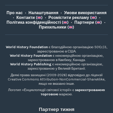
Про нас
•
Налаштування
•
Умови використання
•
Контакти (
)
•
Розмістити рекламу (
)
•
Політика конфіденційності (
)
•
Партнери (
)
•
Прихильники (
)
World History Foundation
є благодійною організацією 501(c)3,
зареєстрованою в США.
World History Foundation
є некомерційною організацією,
зареєстрованою в Квебеку, Канада.
World History Publishing
є некомерційною організацією,
зареєстрованою у Великій Британії.
Деякі права захищені (2009-2026) відповідно до ліцензії
Creative Commons Attribution-NonCommercial-ShareAlike,
якщо не вказано інше.
Логотип «Енциклопедії світової історії» є
зареєстрованою
торговою
маркою.
Партнер тижня