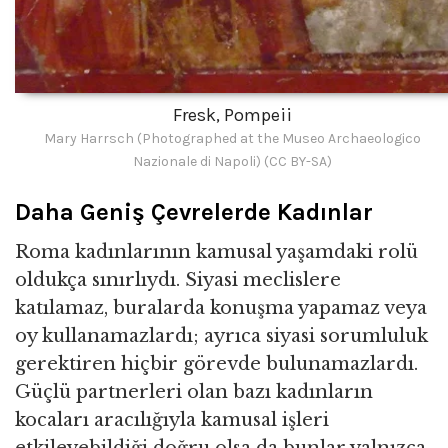
Fresk, Pompeii
Mary Harrsch (Photographed at the Museo Archaeologico
Nazionale di Napoli) (CC BY-SA)
Daha Geniş Çevrelerde Kadınlar
Roma kadınlarının kamusal yaşamdaki rolü
oldukça sınırlıydı. Siyasi meclislere
katılamaz, buralarda konuşma yapamaz veya
oy kullanamazlardı; ayrıca siyasi sorumluluk
gerektiren hiçbir görevde bulunamazlardı.
Güçlü partnerleri olan bazı kadınların
kocaları aracılığıyla kamusal işleri
etkileyebildiği doğru olsa da bunlar yalnızca