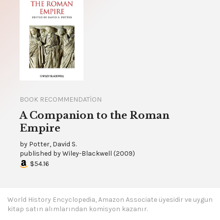
BOOK RECOMMENDATION
A Companion to the Roman
Empire
by
Potter, David S.
published by
Wiley-Blackwell
(
2009
)
$54.16
World History Encyclopedia, Amazon Associate üyesidir ve uygun
kitap satın alımlarından komisyon kazanır.