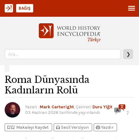
BAĞIŞ
Türkçe
❯
Roma Dünyasında
Kadınların Rolü
Yazan
:
Mark Cartwright
, Çeviren:
Duru Yiğit
03 Haziran 2026
tarihinde yayınlandı
7
bookmark_add
bookmark_added
headphones
print
Makaleyi Kaydet
Sesli Versiyon
Yazdır