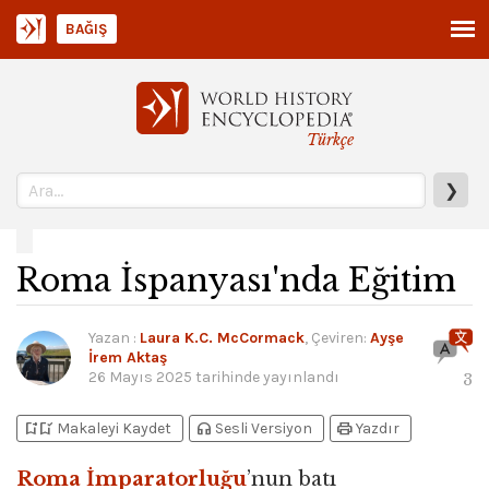
BAĞIŞ
Türkçe
❯
Roma İspanyası'nda Eğitim
Yazan
:
Laura K.C. McCormack
, Çeviren:
Ayşe
İrem Aktaş
26 Mayıs 2025
tarihinde yayınlandı
3
bookmark_add
bookmark_added
headphones
print
Makaleyi Kaydet
Sesli Versiyon
Yazdır
Roma İmparatorluğu
’nun batı