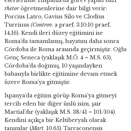
eserlerinde Hispania’da görev yapan bazı
rhetor
öğretmenlerine dair bilgi verir:
Porcius Latro, Gavius Silo ve Clodius
Turrinus
(Controv
. a praef. 3.10:10 praef.
14,16). Kendi ileri düzey eğitimini ise
Roma’da tamamlamış, hayatını daha sonra
Córdoba ile Roma arasında geçirmiştir. Oğlu
Genç Seneca (yaklaşık M.Ö. 4 – M.S. 65),
Córdoba’da doğmuş, 10 yaşındayken
babasıyla birlikte eğitimine devam etmek
üzere Roma’ya gitmiştir.
İspanya’da eğitim görüp Roma’ya gitmeyi
tercih eden bir diğer ünlü isim, şair
Martial’dır (yaklaşık M.S. 38/41 – 101/104).
Kendini açıkça bir Keltiberyalı olarak
tanımlar (
Mart
. 10.65). Tarraconensis