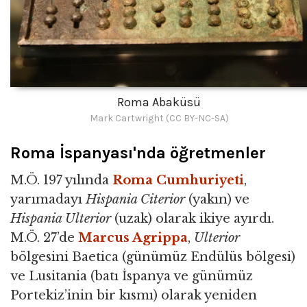
Roma Abaküsü
Mark Cartwright (CC BY-NC-SA)
Roma İspanyası'nda öğretmenler
M.Ö. 197 yılında
Roma Cumhuriyeti
,
yarımadayı
Hispania Citerior
(yakın) ve
Hispania Ulterior
(uzak) olarak ikiye ayırdı.
M.Ö. 27’de
Marcus Agrippa
,
Ulterior
bölgesini Baetica (günümüz Endülüs bölgesi)
ve Lusitania (batı İspanya ve günümüz
Portekiz’inin bir kısmı) olarak yeniden