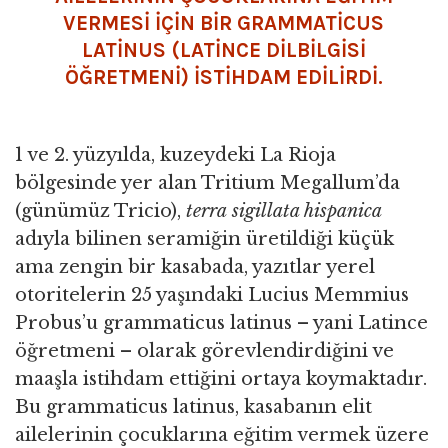
VERMESI IÇIN BIR GRAMMATICUS
LATINUS (LATINCE DILBILGISI
ÖĞRETMENI) ISTIHDAM EDILIRDI.
1 ve 2. yüzyılda, kuzeydeki La Rioja
bölgesinde yer alan Tritium Megallum’da
(günümüz Tricio),
terra
sigillata hispanica
adıyla bilinen seramiğin üretildiği küçük
ama zengin bir kasabada, yazıtlar yerel
otoritelerin 25 yaşındaki Lucius Memmius
Probus’u grammaticus latinus – yani Latince
öğretmeni – olarak görevlendirdiğini ve
maaşla istihdam ettiğini ortaya koymaktadır.
Bu grammaticus latinus, kasabanın elit
ailelerinin çocuklarına eğitim vermek üzere