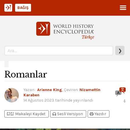
BAĞIŞ
Türkçe
❯
Romanlar
Yazan
:
Arienne King
, Çeviren:
Nizamettin
Karaben
14 Ağustos 2023
tarihinde yayınlandı
4
bookmark_add
bookmark_added
headphones
print
Makaleyi Kaydet
Sesli Versiyon
Yazdır