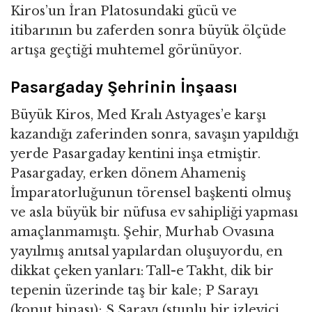
Kiros’un İran Platosundaki gücü ve
itibarının bu zaferden sonra büyük ölçüde
artışa geçtiği muhtemel görünüyor.
Pasargaday Şehrinin İnşaası
Büyük Kiros, Med Kralı Astyages’e karşı
kazandığı zaferinden sonra, savaşın yapıldığı
yerde Pasargaday kentini inşa etmiştir.
Pasargaday, erken dönem Ahameniş
İmparatorluğunun törensel başkenti olmuş
ve asla büyük bir nüfusa ev sahipliği yapması
amaçlanmamıştı. Şehir, Murhab Ovasına
yayılmış anıtsal yapılardan oluşuyordu, en
dikkat çeken yanları: Tall-e Takht, dik bir
tepenin üzerinde taş bir kale; P Sarayı
(konut binası); S Sarayı (stunlu bir izleyici