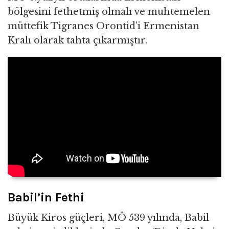
bölgesini fethetmiş olmalı ve muhtemelen
müttefik Tigranes Orontid’i Ermenistan
Kralı olarak tahta çıkarmıştır.
Babil’in Fethi
Büyük Kiros güçleri, MÖ 539 yılında, Babil