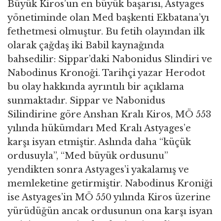
Büyük Kiros’un en büyük başarısı, Astyages
yönetiminde olan Med başkenti Ekbatana’yı
fethetmesi olmuştur. Bu fetih olayından ilk
olarak çağdaş iki Babil kaynağında
bahsedilir: Sippar’daki Nabonidus Slindiri ve
Nabodinus Kronoği. Tarihçi yazar Herodot
bu olay hakkında ayrıntılı bir açıklama
sunmaktadır. Sippar ve Nabonidus
Silindirine göre Anshan Kralı Kiros, MÖ 553
yılında hükümdarı Med Kralı Astyages’e
karşı isyan etmiştir. Aslında daha “küçük
ordusuyla”, “Med büyük ordusunu”
yendikten sonra Astyages’i yakalamış ve
memleketine getirmiştir. Nabodinus Kroniği
ise Astyages’in MÖ 550 yılında Kiros üzerine
yürüdüğün ancak ordusunun ona karşı isyan