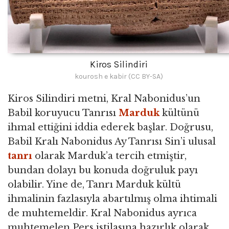
Kiros Silindiri
kourosh e kabir (CC BY-SA)
Kiros Silindiri metni, Kral Nabonidus’un
Babil koruyucu Tanrısı
Marduk
kültünü
ihmal ettiğini iddia ederek başlar. Doğrusu,
Babil Kralı Nabonidus Ay Tanrısı Sin’i ulusal
tanrı
olarak Marduk’a tercih etmiştir,
bundan dolayı bu konuda doğruluk payı
olabilir. Yine de, Tanrı Marduk kültü
ihmalinin fazlasıyla abartılmış olma ihtimali
de muhtemeldir. Kral Nabonidus ayrıca
muhtemelen Pers istilasına hazırlık olarak