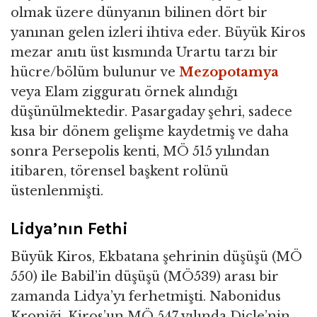
olmak üzere dünyanın bilinen dört bir
yanınan gelen izleri ihtiva eder. Büyük Kiros
mezar anıtı üst kısmında Urartu tarzı bir
hücre/bölüm bulunur ve
Mezopotamya
veya Elam zigguratı örnek alındığı
düşünülmektedir. Pasargaday şehri, sadece
kısa bir dönem gelişme kaydetmiş ve daha
sonra Persepolis kenti, MÖ 515 yılından
itibaren, törensel başkent rolünü
üstenlenmişti.
Lidya’nın Fethi
Büyük Kiros, Ekbatana şehrinin düşüşü (MÖ
550) ile Babil’in düşüşü (MÖ539) arası bir
zamanda Lidya’yı ferhetmişti. Nabonidus
Kroniği, Kiros’un MÖ 547 yılında Dicle’nin