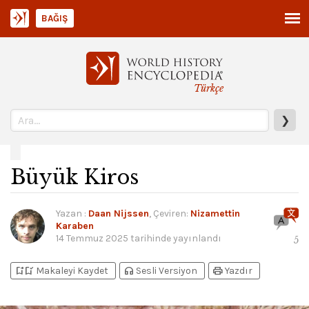
BAĞIŞ
Türkçe
❯
Büyük Kiros
Yazan
:
Daan Nijssen
, Çeviren:
Nizamettin
Karaben
14 Temmuz 2025
tarihinde yayınlandı
5
bookmark_add
bookmark_added
headphones
print
Makaleyi Kaydet
Sesli Versiyon
Yazdır