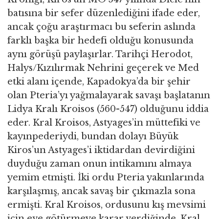
batısına bir sefer düzenlediğini ifade eder,
ancak çoğu araştırmacı bu seferin aslında
farklı başka bir hedefi olduğu konusunda
aynı görüşü paylaşırlar. Tarihçi Herodot,
Halys/Kızılırmak Nehrini geçerek ve Med
etki alanı içende, Kapadokya’da bir şehir
olan Pteria’yı yağmalayarak savaşı başlatanın
Lidya Kralı Kroisos (560-547) olduğunu iddia
eder. Kral Kroisos, Astyages’in müttefiki ve
kayınpederiydi, bundan dolayı Büyük
Kiros’un Astyages’i iktidardan devirdiğini
duyduğu zaman onun intikamını almaya
yemim etmişti. İki ordu Pteria yakınlarında
karşılaşmış, ancak savaş bir çıkmazla sona
ermişti. Kral Kroisos, ordusunu kış mevsimi
için eve götürmeye karar verdiğinde, Kral