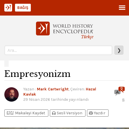
BAĞIŞ
Türkçe
❯
Empresyonizm
Yazan
:
Mark Cartwright
, Çeviren:
Hazal
Kavlak
29 Nisan 2026
tarihinde yayınlandı
8
bookmark_add
bookmark_added
headphones
print
Makaleyi Kaydet
Sesli Versiyon
Yazdır