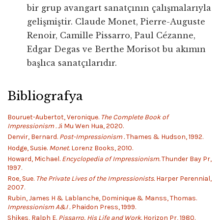
bir grup avangart sanatçının çalışmalarıyla
gelişmiştir. Claude Monet, Pierre-Auguste
Renoir, Camille Pissarro, Paul Cézanne,
Edgar Degas ve Berthe Morisot bu akımın
başlıca sanatçılarıdır.
Bibliografya
Bouruet-Aubertot, Veronique.
The Complete Book of
Impressionism .
Ji Mu Wen Hua, 2020.
Denvir, Bernard.
Post-Impressionism .
Thames & Hudson, 1992.
Hodge, Susie.
Monet.
Lorenz Books, 2010.
Howard, Michael.
Encyclopedia of Impressionism.
Thunder Bay Pr,
1997.
Roe, Sue.
The Private Lives of the Impressionists.
Harper Perennial,
2007.
Rubin, James H & Lablanche, Dominique & Manss, Thomas.
Impressionism A&I .
Phaidon Press, 1999.
Shikes, Ralph E.
Pissarro, His Life and Work.
Horizon Pr, 1980.