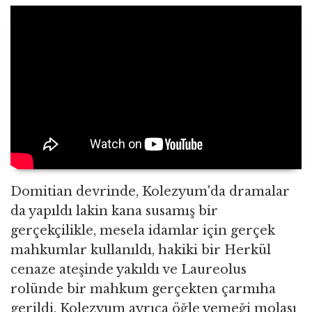
Domitian devrinde, Kolezyum'da dramalar
da yapıldı lakin kana susamış bir
gerçekçilikle, mesela idamlar için gerçek
mahkumlar kullanıldı, hakiki bir Herkül
cenaze ateşinde yakıldı ve Laureolus
rolünde bir mahkum gerçekten çarmıha
gerildi. Kolezyum ayrıca öğle yemeği molası