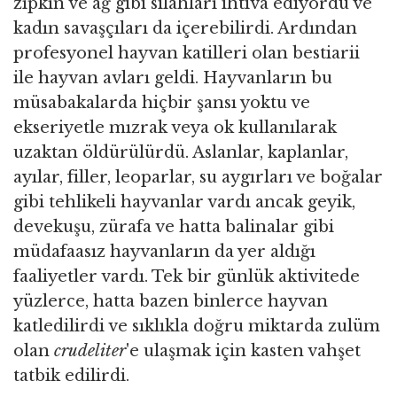
zıpkın ve ağ gibi silahları ihtiva ediyordu ve
kadın savaşçıları da içerebilirdi. Ardından
profesyonel hayvan katilleri olan bestiarii
ile hayvan avları geldi. Hayvanların bu
müsabakalarda hiçbir şansı yoktu ve
ekseriyetle mızrak veya ok kullanılarak
uzaktan öldürülürdü. Aslanlar, kaplanlar,
ayılar, filler, leoparlar, su aygırları ve boğalar
gibi tehlikeli hayvanlar vardı ancak geyik,
devekuşu, zürafa ve hatta balinalar gibi
müdafaasız hayvanların da yer aldığı
faaliyetler vardı. Tek bir günlük aktivitede
yüzlerce, hatta bazen binlerce hayvan
katledilirdi ve sıklıkla doğru miktarda zulüm
olan
crudeliter
'e ulaşmak için kasten vahşet
tatbik edilirdi.