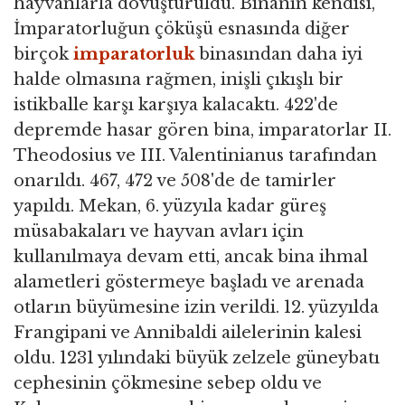
hayvanlarla dövüştürüldü. Binanın kendisi,
İmparatorluğun çöküşü esnasında diğer
birçok
imparatorluk
binasından daha iyi
halde olmasına rağmen, inişli çıkışlı bir
istikballe karşı karşıya kalacaktı. 422'de
depremde hasar gören bina, imparatorlar II.
Theodosius ve III. Valentinianus tarafından
onarıldı. 467, 472 ve 508'de de tamirler
yapıldı. Mekan, 6. yüzyıla kadar güreş
müsabakaları ve hayvan avları için
kullanılmaya devam etti, ancak bina ihmal
alametleri göstermeye başladı ve arenada
otların büyümesine izin verildi. 12. yüzyılda
Frangipani ve Annibaldi ailelerinin kalesi
oldu. 1231 yılındaki büyük zelzele güneybatı
cephesinin çökmesine sebep oldu ve