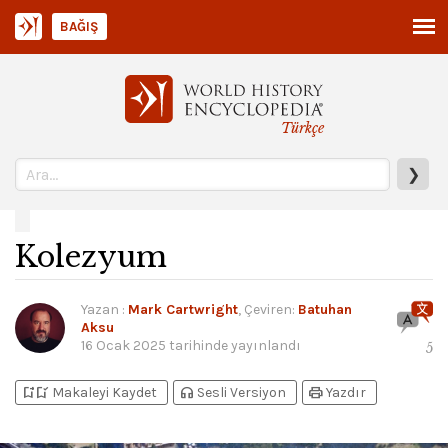
BAĞIŞ
Türkçe
❯
Kolezyum
Yazan
:
Mark Cartwright
, Çeviren:
Batuhan
Aksu
16 Ocak 2025
tarihinde yayınlandı
5
bookmark_add
bookmark_added
headphones
print
Makaleyi Kaydet
Sesli Versiyon
Yazdır