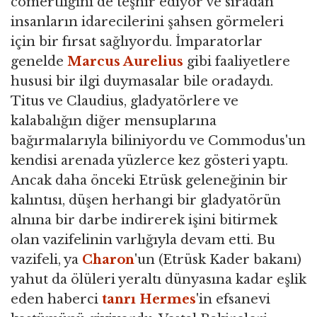
cömertliğini de teşhir ediyor ve sıradan
insanların idarecilerini şahsen görmeleri
için bir fırsat sağlıyordu. İmparatorlar
genelde
Marcus Aurelius
gibi faaliyetlere
hususi bir ilgi duymasalar bile oradaydı.
Titus ve Claudius, gladyatörlere ve
kalabalığın diğer mensuplarına
bağırmalarıyla biliniyordu ve Commodus'un
kendisi arenada yüzlerce kez gösteri yaptı.
Ancak daha önceki Etrüsk geleneğinin bir
kalıntısı, düşen herhangi bir gladyatörün
alnına bir darbe indirerek işini bitirmek
olan vazifelinin varlığıyla devam etti. Bu
vazifeli, ya
Charon
'un (Etrüsk Kader bakanı)
yahut da ölüleri yeraltı dünyasına kadar eşlik
eden haberci
tanrı
Hermes
'in efsanevi