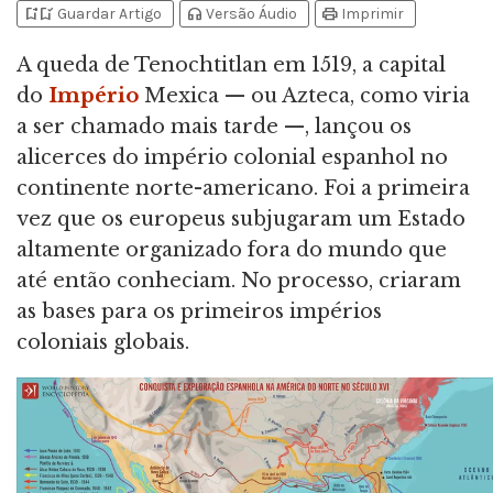
bookmark_add
bookmark_added
headphones
print
Guardar Artigo
Versão Áudio
Imprimir
A queda de Tenochtitlan em 1519, a capital
do
Império
Mexica — ou Azteca, como viria
a ser chamado mais tarde —, lançou os
alicerces do império colonial espanhol no
continente norte-americano. Foi a primeira
vez que os europeus subjugaram um Estado
altamente organizado fora do mundo que
até então conheciam. No processo, criaram
as bases para os primeiros impérios
coloniais globais.