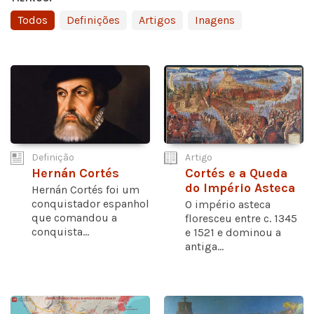
Todos
Definições
Artigos
Inagens
Definição
Artigo
Hernán Cortés
Cortés e a Queda
do Império Asteca
Hernán Cortés foi um
conquistador espanhol
O império asteca
que comandou a
floresceu entre c. 1345
conquista...
e 1521 e dominou a
antiga...