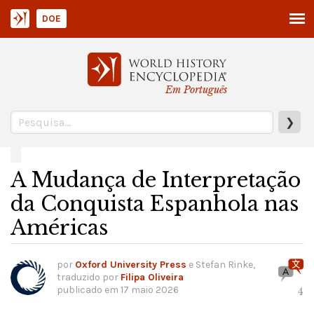
DOE
Em Português
❯
A Mudança de Interpretação
da Conquista Espanhola nas
Américas
por
Oxford University Press
e Stefan Rinke,
traduzido por
Filipa Oliveira
publicado em
17 maio 2026
4