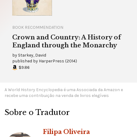
BOOK RECOMMENDATION
Crown and Country: A History of
England through the Monarchy
by
Starkey, David
published by
HarperPress
(
2014
)
$9.86
A World History Encyclopedia é uma Associada da Amazon e
recebe uma contribuição na venda de livros elegíveis
Sobre o Tradutor
Filipa Oliveira