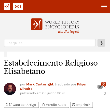
DOE
Em Português
❯
Estabelecimento Religioso
Elisabetano
por
Mark Cartwright
, traduzido por
Filipa
Oliveira
publicado em
06 junho 2026
3
bookmark_add
bookmark_added
headphones
print
Guardar Artigo
Versão Áudio
Imprimir