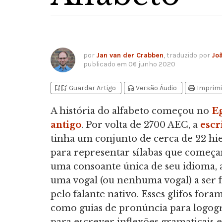
por
Jan van der Crabben
, traduzido por
Jo
publicado em
06 junho 2020
bookmark_add
bookmark_added
headphones
print
Guardar Artigo
Versão Áudio
Imprimi
A história do alfabeto começou no
Eg
antigo
. Por volta de 2700 AEC, a
escr
tinha um conjunto de cerca de 22 hie
para representar sílabas que come
uma consoante única de seu idioma, 
uma vogal (ou nenhuma vogal) a ser 
pelo falante nativo. Esses glifos fora
como guias de pronúncia para logog