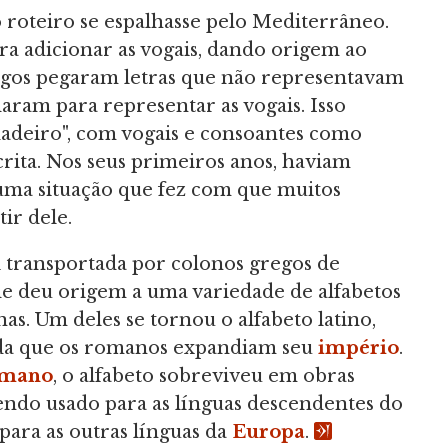
 roteiro se espalhasse pelo Mediterrâneo.
ara adicionar as vogais, dando origem ao
egos pegaram letras que não representavam
ram para representar as vogais. Isso
dadeiro", com vogais e consoantes como
rita. Nos seus primeiros anos, haviam
 uma situação que fez com que muitos
ir dele.
 transportada por colonos gregos de
de deu origem a uma variedade de alfabetos
nas. Um deles se tornou o alfabeto latino,
a que os romanos expandiam seu
império
.
omano
, o alfabeto sobreviveu em obras
 sendo usado para as línguas descendentes do
 para as outras línguas da
Europa
.