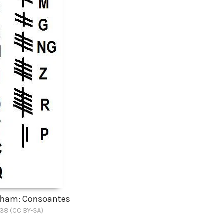
gham: Consoantes
38 (CC BY-SA)