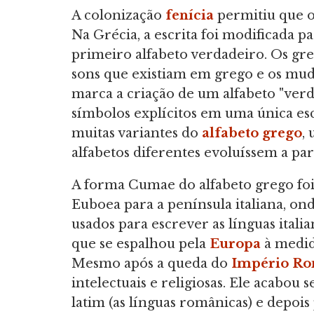
A colonização
fenícia
permitiu que o
Na Grécia, a escrita foi modificada p
primeiro alfabeto verdadeiro. Os gr
sons que existiam em grego e os muda
marca a criação de um alfabeto "ver
símbolos explícitos em uma única esc
muitas variantes do
alfabeto grego
,
alfabetos diferentes evoluíssem a part
A forma Cumae do alfabeto grego foi
Euboea para a península italiana, on
usados para escrever as línguas italia
que se espalhou pela
Europa
à medid
Mesmo após a queda do
Império R
intelectuais e religiosas. Ele acabou
latim (as línguas românicas) e depois