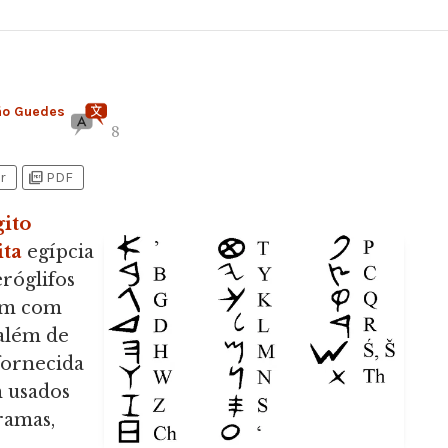
ão Guedes
8
picture_as_pdf
r
PDF
ito
ita
egípcia
róglifos
çam com
além de
fornecida
m usados
ramas,