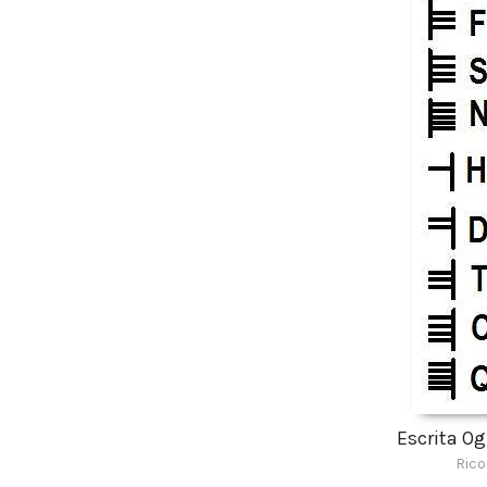
Escrita O
Rico