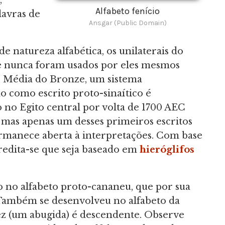
,
Alfabeto fenício
lavras de
Ansgar (Public Domain)
natureza alfabética, os unilaterais do
 e nunca foram usados por eles mesmos
ade Média do Bronze, um sistema
o como escrito proto-sinaítico é
 no Egito central por volta de 1700 AEC
 mas apenas um desses primeiros escritos
ermanece aberta à interpretações. Com base
credita-se que seja baseado em
hieróglifos
o no alfabeto proto-cananeu, que por sua
. Também se desenvolveu no alfabeto da
'ez (um abugida) é descendente. Observe